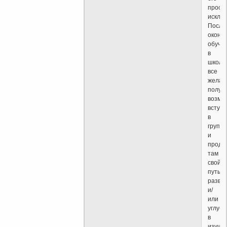
прост
исключ
После
оконч
обуче
в
школе
все
жела
получ
возмо
вступи
в
группу
и
продо
там
свой
путь
разви
и/
или
углуби
в
изуче