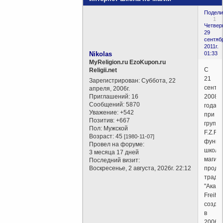
Подели
1
Четверг
29
сентяб
2011г.
Nikolas
01:33
MyReligion.ru EzoKupon.ru
С
Religii.net
21
Зарегистрирован
: Суббота, 22
сентя
апреля, 2006г.
Приглашений:
16
2008
Сообщений:
5870
года
Уважение:
+542
при
Позитив:
+667
группе
Пол:
Мужской
F.Z.R.
Возраст:
45
[1980-11-07]
функц
Провел на форуме:
школа
3 месяца 17 дней
магии,
Последний визит:
Воскресенье, 2 августа, 2026г. 22:12
продо
тради
"Акад
Freihei
созда
в
2006