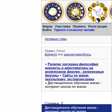
Форум
Участники
Правила
Регистрация
Войти
Таролог и психолог онлайн
Активные темы
Привет, Гость!
Войдите
или
зарегистрируйтесь
.
»
Религия эзотерика философия
анекдоты и демотиваторы на
религиозном форуме - религиозные
форумы
»
Сайты по магии,
оккультизму, экстрасенсорике
»
Дистанционное обучение магии -
интернет школа по магии
Страница:
1
Дистанционное обучение магии -
интернет школа по магии