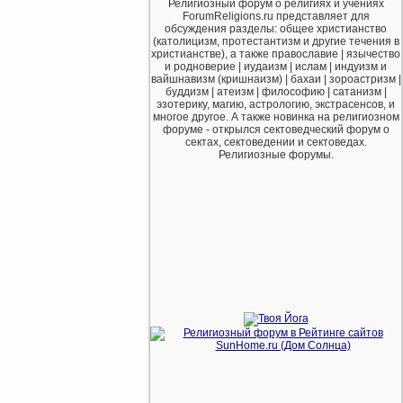
Религиозный форум о религиях и учениях
ForumReligions.ru представляет для
обсуждения разделы: общее христианство
(католицизм, протестантизм и другие течения в
христианстве), а также православие | язычество
и родноверие | иудаизм | ислам | индуизм и
вайшнавизм (кришнаизм) | бахаи | зороастризм |
буддизм | атеизм | философию | сатанизм |
эзотерику, магию, астрологию, экстрасенсов, и
многое другое. А также новинка на религиозном
форуме - открылся сектоведческий форум о
сектах, сектоведении и сектоведах.
Религиозные форумы.