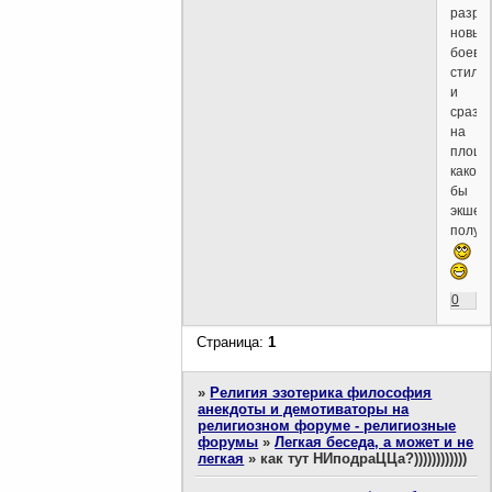
разра
новые
боевы
стили
и
срази
на
площад
какой
бы
экшен
получ
0
Страница:
1
»
Религия эзотерика философия
анекдоты и демотиваторы на
религиозном форуме - религиозные
форумы
»
Легкая беседа, а может и не
легкая
»
как тут НИподраЦЦа?))))))))))))