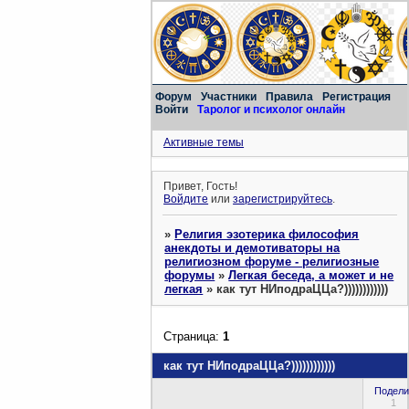
Форум
Участники
Правила
Регистрация
Войти
Таролог и психолог онлайн
Активные темы
Привет, Гость!
Войдите
или
зарегистрируйтесь
.
»
Религия эзотерика философия
анекдоты и демотиваторы на
религиозном форуме - религиозные
форумы
»
Легкая беседа, а может и не
легкая
»
как тут НИподраЦЦа?))))))))))))
Страница:
1
как тут НИподраЦЦа?))))))))))))
Подели
1