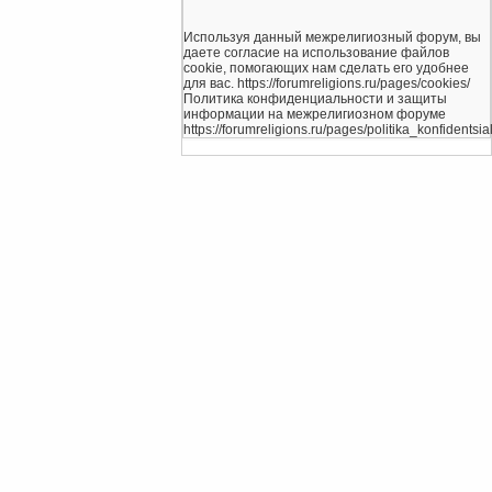
Используя данный межрелигиозный форум, вы
даете согласие на использование файлов
cookie, помогающих нам сделать его удобнее
для вас. https://forumreligions.ru/pages/cookies/
Политика конфиденциальности и защиты
информации на межрелигиозном форуме
https://forumreligions.ru/pages/politika_konfidentsial