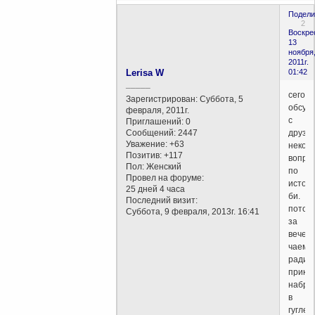
Подели
2
Воскре
13
ноября
2011г.
Lerisa W
01:42
_____
сегод
Зарегистрирован
: Суббота, 5
обсуж
февраля, 2011г.
с
Приглашений:
0
Сообщений:
2447
друзь
Уважение:
+63
некот
Позитив:
+117
вопро
Пол:
Женский
по
Провел на форуме:
истор
25 дней 4 часа
би.
Последний визит:
потом.
Суббота, 9 февраля, 2013г. 16:41
за
вечер
чаем
ради
прико
набра
в
гугле