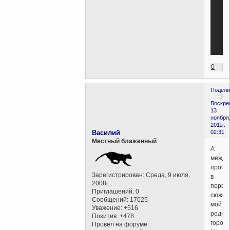
0
Подели
3
Воскре
13
ноября
2011г.
Василий
02:31
Местный блаженный
А
между
прочи
Зарегистрирован
: Среда, 9 июля,
в
2008г.
перво
Приглашений:
0
сюжет
Сообщений:
17025
мой
Уважение:
+516
родно
Позитив:
+478
город.
Провел на форуме: