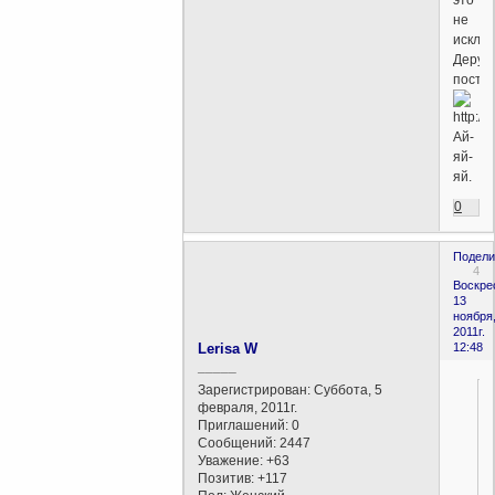
это
не
исклю
Дерут
посто
Ай-
яй-
яй.
0
Подели
4
Воскре
13
ноября
2011г.
Lerisa W
12:48
_____
Зарегистрирован
: Суббота, 5
февраля, 2011г.
Приглашений:
0
Сообщений:
2447
Уважение:
+63
Позитив:
+117