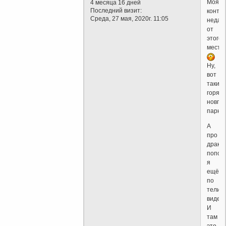
Моя
4 месяца 16 дней
Последний визит:
конто
Среда, 27 мая, 2020г. 11:05
недал
от
этого
места.
Ну,
вот
такие
горяч
новго
парни.
А
про
драку
попов
я
ещё
по
телику
видел.
И
там