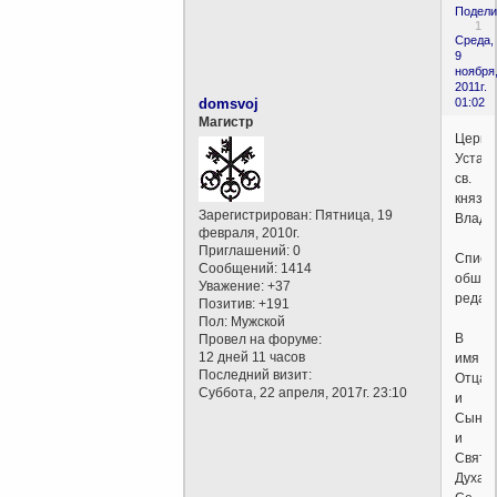
Подели
1
Среда,
9
ноября
2011г.
domsvoj
01:02
Магистр
Церко
Устав
св.
князя
Зарегистрирован
: Пятница, 19
Влади
февраля, 2010г.
Приглашений:
0
Списо
Сообщений:
1414
обшир
Уважение:
+37
редак
Позитив:
+191
Пол:
Мужской
В
Провел на форуме:
12 дней 11 часов
имя
Последний визит:
Отца
Суббота, 22 апреля, 2017г. 23:10
и
Сына
и
Свято
Духа.