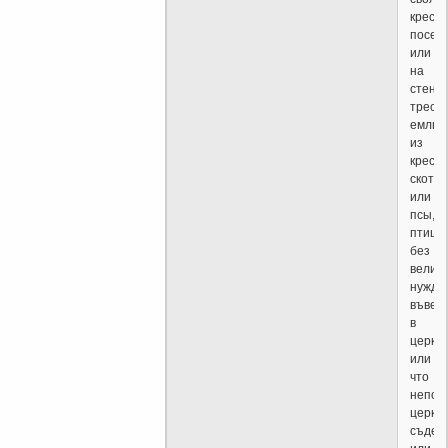
крест
посеку
или
на
стена
треск
емлют
из
креста
скот
или
псы,
птици
без
велик
нужда
въвед
в
церков
или
что
непод
церкв
съдеет