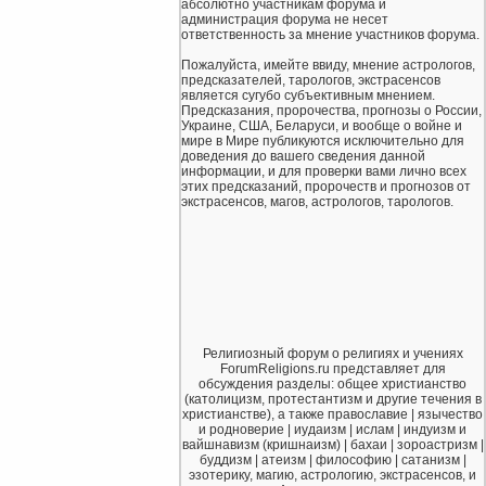
абсолютно участникам форума и
администрация форума не несет
ответственность за мнение участников форума.
Пожалуйста, имейте ввиду, мнение астрологов,
предсказателей, тарологов, экстрасенсов
является сугубо субъективным мнением.
Предсказания, пророчества, прогнозы о России,
Украине, США, Беларуси, и вообще о войне и
мире в Мире публикуются исключительно для
доведения до вашего сведения данной
информации, и для проверки вами лично всех
этих предсказаний, пророчеств и прогнозов от
экстрасенсов, магов, астрологов, тарологов.
Религиозный форум о религиях и учениях
ForumReligions.ru представляет для
обсуждения разделы: общее христианство
(католицизм, протестантизм и другие течения в
христианстве), а также православие | язычество
и родноверие | иудаизм | ислам | индуизм и
вайшнавизм (кришнаизм) | бахаи | зороастризм |
буддизм | атеизм | философию | сатанизм |
эзотерику, магию, астрологию, экстрасенсов, и