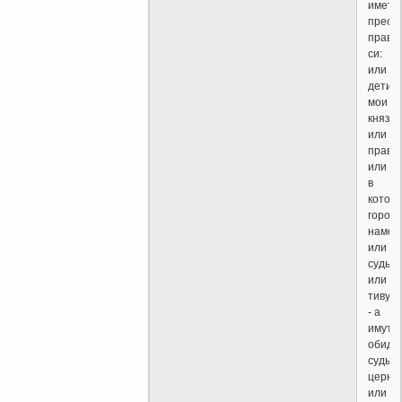
иметь
прест
прави
си:
или
дети
мои
князи,
или
правну
или
в
котор
город
намест
или
судья,
или
тивун
- а
имуть
обиде
суды
церко
или