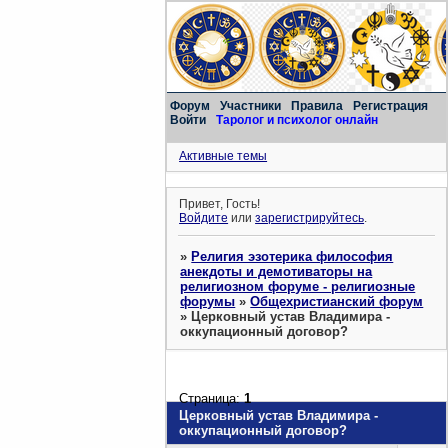
Форум
Участники
Правила
Регистрация
Войти
Таролог и психолог онлайн
Активные темы
Привет, Гость!
Войдите
или
зарегистрируйтесь
.
»
Религия эзотерика философия
анекдоты и демотиваторы на
религиозном форуме - религиозные
форумы
»
Общехристианский форум
»
Церковный устав Владимира -
оккупационный договор?
Страница:
1
Церковный устав Владимира -
оккупационный договор?