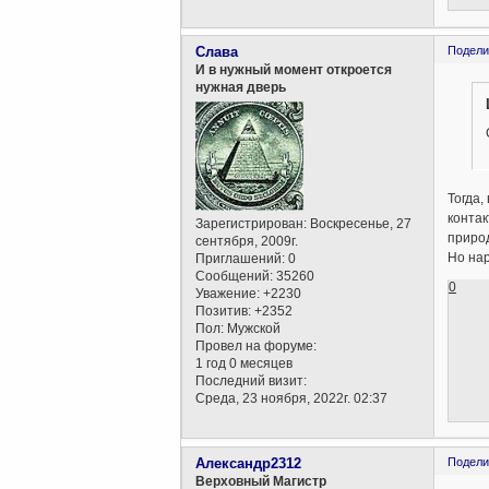
Слава
Подели
И в нужный момент откроется
нужная дверь
Тогда,
контак
Зарегистрирован
: Воскресенье, 27
природ
сентября, 2009г.
Но нар
Приглашений:
0
Сообщений:
35260
0
Уважение:
+2230
Позитив:
+2352
Пол:
Мужской
Провел на форуме:
1 год 0 месяцев
Последний визит:
Среда, 23 ноября, 2022г. 02:37
Александр2312
Подели
Верховный Магистр