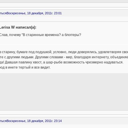
ться
Воскресенье, 18 декабря, 2011г. 23:01
Lerisa W написал(а):
Слав, почему "В старинные времена? a блоггеры?
 в старину, бумаге под подушкой, условно, люди доверялись, удовлетворяя св
те с другими людьми. Другими словами - мир, благодаря интернету, объединя
а! Давшая павлину хвост, а шар-рыбе возможность чрезмерно надуваться.
од в инете тертый и все видит.
ться
Воскресенье, 18 декабря, 2011г. 23:14