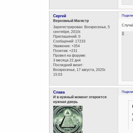
Сергей
Подели
Верховный Магистр
Случай
Зарегистрирован
: Воскресенье, 5
сентября, 2010г.
0
Приглашений:
0
Сообщений:
17233
Уважение:
+354
Позитив:
+231
Провел на форуме:
3 месяца 22 дня
Последний визит:
Воскресенье, 17 августа, 2025г.
15:03
Слава
Подели
И в нужный момент откроется
нужная дверь