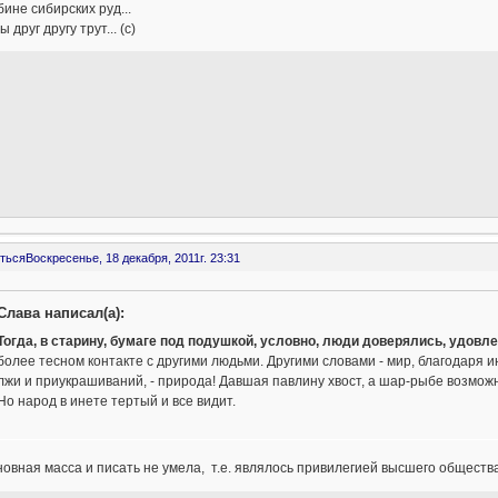
бине сибирских руд...
 друг другу трут... (с)
ться
Воскресенье, 18 декабря, 2011г. 23:31
Слава написал(а):
Тогда, в старину, бумаге под подушкой, условно, люди доверялись, удовл
более тесном контакте с другими людьми. Другими словами - мир, благодаря 
лжи и приукрашиваний, - природа! Давшая павлину хвост, а шар-рыбе возмож
Но народ в инете тертый и все видит.
новная масса и писать не умела, т.е. являлось привилегией высшего общества