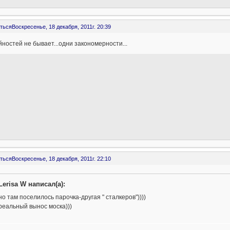
ться
Воскресенье, 18 декабря, 2011г. 20:39
ностей не бывает...одни закономерности...
ться
Воскресенье, 18 декабря, 2011г. 22:10
Lerisa W написал(а):
но там поселилось парочка-другая " сталкеров"))))
реальный вынос моска)))