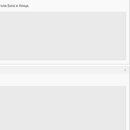
ола Бога и Агнца.
4