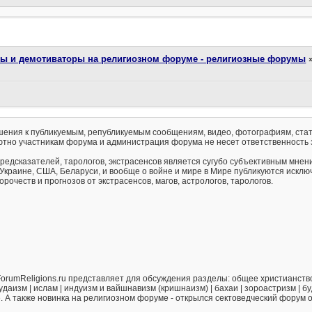
ты и демотиваторы на религиозном форуме - религиозные форумы
ения к публикуемым, републикуемым сообщениям, видео, фотографиям, стат
тно участникам форума и администрация форума не несет ответственность 
предсказателей, тарологов, экстрасенсов является сугубо субъективным мнен
 Украине, США, Беларуси, и вообще о войне и мире в Мире публикуются искл
рочеств и прогнозов от экстрасенсов, магов, астрологов, тарологов.
orumReligions.ru представляет для обсуждения разделы: общее христианство 
удаизм | ислам | индуизм и вайшнавизм (кришнаизм) | бахаи | зороастризм | бу
е. А также новинка на религиозном форуме - открылся сектоведческий форум 