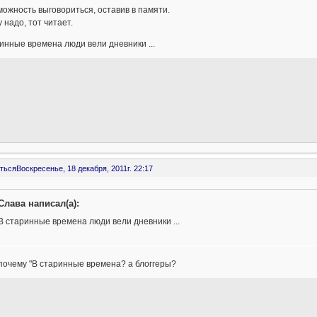
можность выговориться, оставив в памяти.
у надо, тот читает.
инные времена люди вели дневники ...
ться
Воскресенье, 18 декабря, 2011г. 22:17
Слава написал(а):
В старинные времена люди вели дневники ...
почему "В старинные времена? a блоггеры?