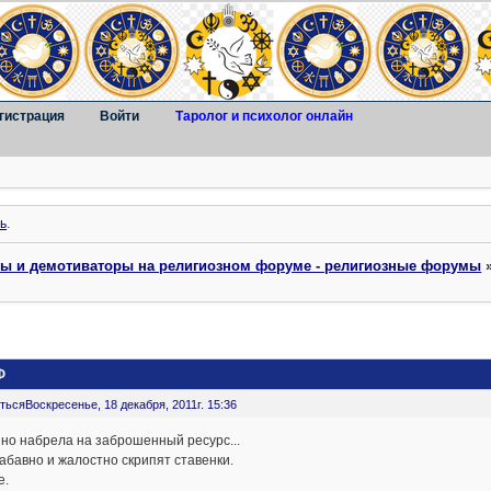
гистрация
Войти
Таролог и психолог онлайн
ь
.
ты и демотиваторы на религиозном форуме - религиозные форумы
Ф
ться
Воскресенье, 18 декабря, 2011г. 15:36
но набрела на заброшенный ресурс...
забавно и жалостно скрипят ставенки.
е.