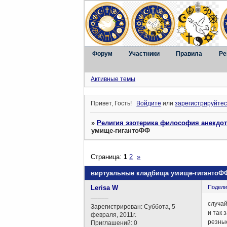
Форум
Участники
Правила
Ре
Активные темы
Привет, Гость!
Войдите
или
зарегистрируйтес
»
Религия эзотерика философия анекдо
умище-гигантоФФ
Страница:
1
2
»
виртуальные кладбища умище-гигантоФ
Lerisa W
Подели
_____
случай
Зарегистрирован
: Суббота, 5
и так 
февраля, 2011г.
резны
Приглашений:
0