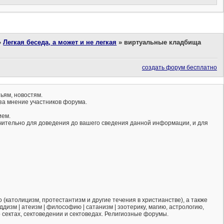
»
Легкая беседа, а может и не легкая
»
виртуальные кладбища
создать форум бесплатно
ьям, новостям.
за мнение участников форума.
ием.
ючительно для доведения до вашего сведения данной информации, и для
(католицизм, протестантизм и другие течения в христианстве), а также
ддизм | атеизм | философию | сатанизм | эзотерику, магию, астрологию,
о сектах, сектоведении и сектоведах. Религиозные форумы.