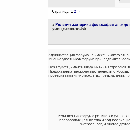
0
Страница:
1
2
»
»
Религия эзотерика философия анекдо
умище-гигантоФФ
Администрация форума не имеет никакого отнош
Мнение участников форума принадлежит абсолю
Пожалуйста, имейте ввиду, мнение астрологов, 
Предсказания, пророчества, прогнозы о России,
проверки вами лично всех этих предсказаний, про
Религиозный форум о религиях и учениях F
православие | язычество и родноверие | и
экстрасенсов, и многое друго