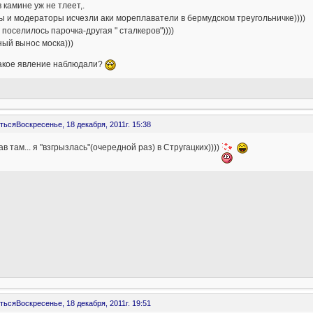
в камине уж не тлеет,.
 и модераторы исчезли аки мореплаватели в бермудском треугольничке))))
 поселилось парочка-другая " сталкеров"))))
ый вынос моска)))
такое явление наблюдали?
ться
Воскресенье, 18 декабря, 2011г. 15:38
в там... я "взгрызлась"(очередной раз) в Стругацких))))
ться
Воскресенье, 18 декабря, 2011г. 19:51