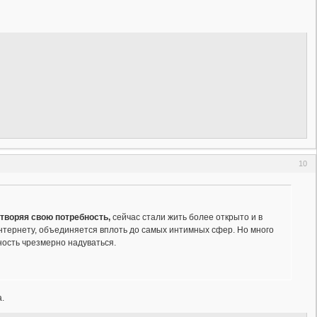
10
етворяя свою потребность,
сейчас стали жить более открыто и в
интернету, объединяется вплоть до самых интимных сфер. Но много
ность чрезмерно надуваться.
.