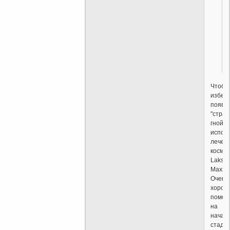
.
!
Чтобы
избеж
появл
"стра
гнойни
испол
лечеб
косме
Laksh
Maxxi.
Очень
хорош
помог
на
начал
стади