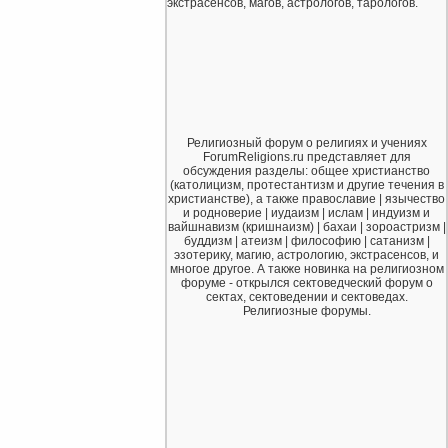
экстрасенсов, магов, астрологов, тарологов.
Религиозный форум о религиях и учениях
ForumReligions.ru представляет для
обсуждения разделы: общее христианство
(католицизм, протестантизм и другие течения в
христианстве), а также православие | язычество
и родноверие | иудаизм | ислам | индуизм и
вайшнавизм (кришнаизм) | бахаи | зороастризм |
буддизм | атеизм | философию | сатанизм |
эзотерику, магию, астрологию, экстрасенсов, и
многое другое. А также новинка на религиозном
форуме - открылся сектоведческий форум о
сектах, сектоведении и сектоведах.
Религиозные форумы.