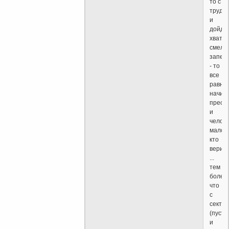
то с
трудо
и
дойдёт
хватит
смело
запер
- то
все
равно
начин
пресс
и
челов
мало
кто
верит
...
тем
более
что
с
секта
(пусть
и