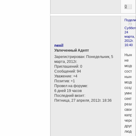
0
Подели
73
Суббот
24
марта,
2012г.
nexil
16:40
Увлеченный Адепт
Ныне
Зарегистрирован
: Понедельник, 5
не
марта, 2012г.
модно
Приглашений:
0
Сообщений:
94
состоя
Уважение:
+4
ныне
Позитив:
+1
модно
Провел на форуме:
создав
6 дней 19 часов
умнож
Последний визит:
секты,
Пятница, 27 апреля, 2012г. 18:36
реали
свои
капри
через
других
людей