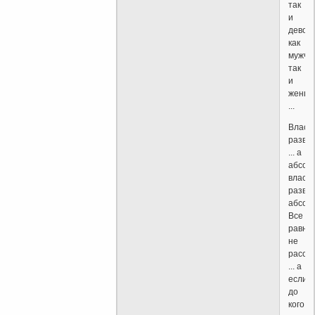
так
и
девоче
как
мужчи
так
и
женщи
...
Власт
развр
... а
абсол
власть
развр
абсол
Все
равно
не
расск
... а
если
до
кого