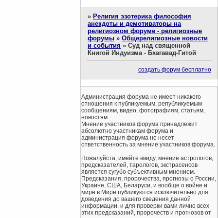
»
Религия эзотерика философия
анекдоты и демотиваторы на
религиозном форуме - религиозные
форумы
»
Общерелигиозные новости
и события
»
Суд над священной
Книгой Индуизма - Бхагавад-Гитой
создать форум бесплатно
Администрация форума не имеет никакого
отношения к публикуемым, републикуемым
сообщениям, видео, фотографиям, статьям,
новостям.
Мнение участников форума принадлежит
абсолютно участникам форума и
администрация форума не несет
ответственность за мнение участников форума.
Пожалуйста, имейте ввиду, мнение астрологов,
предсказателей, тарологов, экстрасенсов
является сугубо субъективным мнением.
Предсказания, пророчества, прогнозы о России,
Украине, США, Беларуси, и вообще о войне и
мире в Мире публикуются исключительно для
доведения до вашего сведения данной
информации, и для проверки вами лично всех
этих предсказаний, пророчеств и прогнозов от