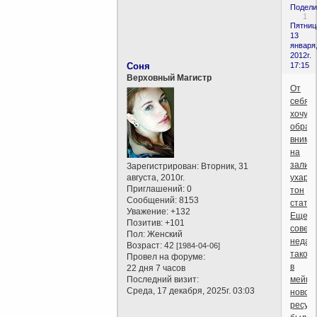
Подели
1
Пятниц
13
января
2012г.
Соня
17:15
Верховный Магистр
От
себя
хочу
обрат
внима
на
залихв
Зарегистрирован
: Вторник, 31
августа, 2010г.
ухарс
Приглашений:
0
тон
Сообщений:
8153
статьи
Уважение:
+132
Еще
Позитив:
+101
совер
Пол:
Женский
недав
Возраст:
42
[1984-04-06]
такое
Провел на форуме:
в
22 дня 7 часов
Последний визит:
мейнс
Среда, 17 декабря, 2025г. 03:03
новос
ресур