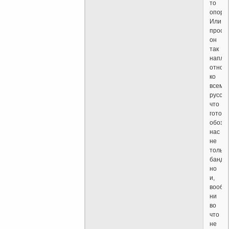
то
опора.
Или
прост
он
так
напле
относ
ко
всему
русско
что
готов
обозв
нас
не
только
банде
но
и,
вообщ
ни
во
что
не