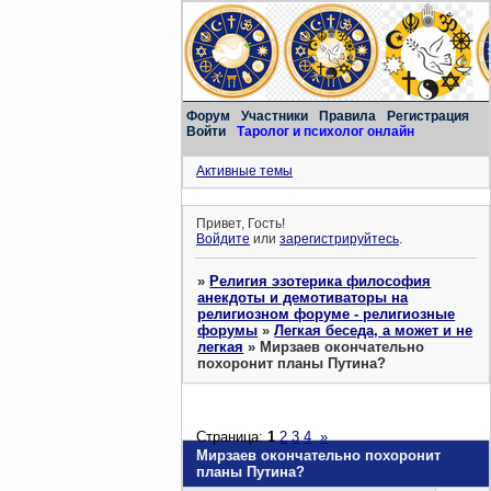
Форум
Участники
Правила
Регистрация
Войти
Таролог и психолог онлайн
Активные темы
Привет, Гость!
Войдите
или
зарегистрируйтесь
.
»
Религия эзотерика философия
анекдоты и демотиваторы на
религиозном форуме - религиозные
форумы
»
Легкая беседа, а может и не
легкая
»
Мирзаев окончательно
похоронит планы Путина?
Страница:
1
2
3
4
»
Мирзаев окончательно похоронит
планы Путина?