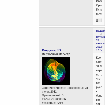
Иван
Орлов
Источн
newsla
0
Подели
2
Пятниц
13
января
2012г.
Владимир53
17:27
Верховный Магистр
Ксени
Собчак
"Любл
евреев
потом
что
все
русски
Зарегистрирован
: Воскресенье, 31
-
июля, 2011г.
Приглашений:
0
быдло!
Сообщений:
8896
Не
Уважение:
+216
так