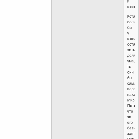
и
казнит
Кстати
если
бы
у
кавказ
остав
хоть
доля
ума,
то
они
бы
сами
первы
наказ
Мирза
Потом
что
за
его
безна
запла