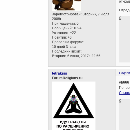
открыв
Отреда
Зарегистрирован
: Вторник, 7 июля,
0
2009г.
Приглашений:
0
Сообщений:
1094
Уважение:
+22
Позитив:
+6
Провел на форуме:
10 дней 3 часа
Последний визит:
Вторник, 6 июня, 2017г. 22:55
tetraksis
Подели
ForumReligions.ru
vh666
Попроб
Ссылк
0