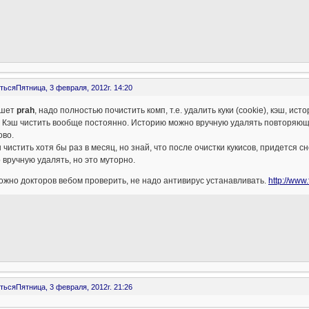
ться
Пятница, 3 февраля, 2012г. 14:20
ишет
prah
, надо полностью почистить комп, т.е. удалить куки (cookie), кэш, ис
 Кэш чистить вообще постоянно. Историю можно вручную удалять повторяющи
ово.
 чистить хотя бы раз в месяц, но знай, что после очистки кукисов, придется 
вручную удалять, но это муторно.
жно докторов вебом проверить, не надо антивирус устанавливать.
http://www
ться
Пятница, 3 февраля, 2012г. 21:26