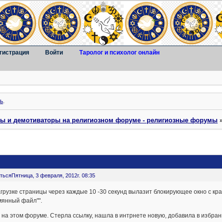
гистрация
Войти
Таролог и психолог онлайн
ь
.
ты и демотиваторы на религиозном форуме - религиозные форумы
ться
Пятница, 3 февраля, 2012г. 08:35
грузке страницы через каждые 10 -30 секунд вылазит блокирующее окно с кр
мянный файл"".
 на этом форуме. Стерла ссылку, нашла в интрнете новую, добавила в избранн