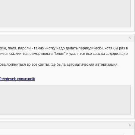
5
торию, поля, пароли - такую чистку надо делать периодически, хотя бы раз в
еся ссылки, например ввести "forum" и удалятся все ссылки содержащие
снова логиниться во все сайты, где была автоматическая авторизация.
.freedrweb.com/cureit/
6