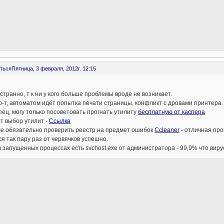
ться
Пятница, 3 февраля, 2012г. 12:15
странно, т к ни у кого больше проблемы вроде не возникает.
р-т, автоматом идёт попытка печати страницы, конфликт с дровами принтера.
пец, могу только посоветовать прогнать утилиту
бесплатную от каспера
т выбор утилит -
Ссылка
ле обязательно проверить реестр на предмет ошибок
Ccleaner
- отличная про
я так пару раз от червячков успешно.
в запущенных процессах есть svchost.exe от администратора - 99,9% что вирус