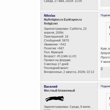
Среда, 27 мая, 2020г. 11:05
Nikolas
Подели
MyReligion.ru EzoKupon.ru
Religii.net
Зарегистрирован
: Суббота, 22
апреля, 2006г.
Приглашений:
16
Сообщений:
5870
Уважение:
+542
Позитив:
+667
Куки, 
Пол:
Мужской
браузе
Возраст:
45
[1980-11-07]
Просто
Провел на форуме:
У меня
3 месяца 17 дней
Последний визит:
0
Воскресенье, 2 августа, 2026г. 22:12
Василий
Подели
Местный блаженный
Зарегистрирован
: Среда, 9 июля,