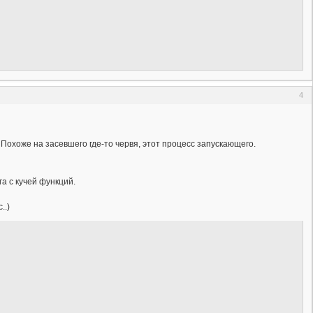
4
 Похоже на засевшего где-то червя, этот процесс запускающего.
га с кучей функций.
..)