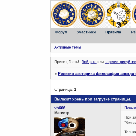
Форум
Участники
Правила
Ре
Активные темы
Привет, Гость!
Войдите
или
зарегистрируйтес
»
Религия эзотерика философия анекдо
Страница:
1
Вылазит хрень при загрузке страницы.
vh666
Подели
Магистр
При за
"безы
Только