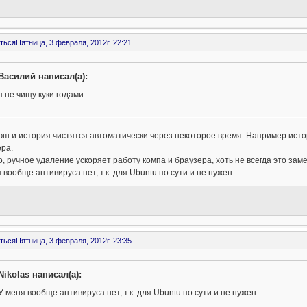
ться
Пятница, 3 февраля, 2012г. 22:21
Василий написал(а):
я не чищу куки годами
кэш и история чистятся автоматически через некоторое время. Например ист
ра.
, ручное удаление ускоряет работу компа и браузера, хоть не всегда это за
 вообще антивируса нет, т.к. для Ubuntu по сути и не нужен.
ться
Пятница, 3 февраля, 2012г. 23:35
Nikolas написал(а):
У меня вообще антивируса нет, т.к. для Ubuntu по сути и не нужен.