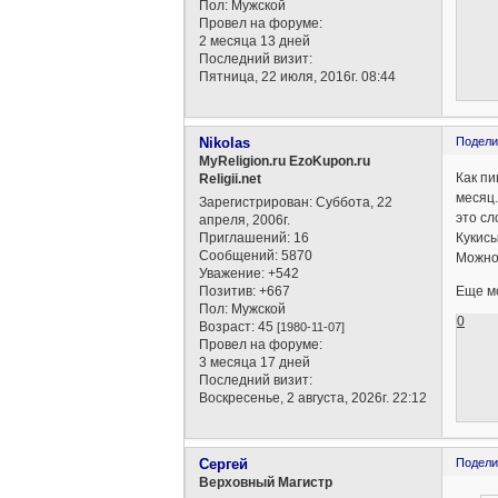
Пол:
Мужской
Провел на форуме:
2 месяца 13 дней
Последний визит:
Пятница, 22 июля, 2016г. 08:44
Nikolas
Подели
MyReligion.ru EzoKupon.ru
Как п
Religii.net
месяц.
Зарегистрирован
: Суббота, 22
это сл
апреля, 2006г.
Приглашений:
16
Кукисы
Сообщений:
5870
Можно 
Уважение:
+542
Позитив:
+667
Еще мо
Пол:
Мужской
0
Возраст:
45
[1980-11-07]
Провел на форуме:
3 месяца 17 дней
Последний визит:
Воскресенье, 2 августа, 2026г. 22:12
Сергей
Подели
Верховный Магистр