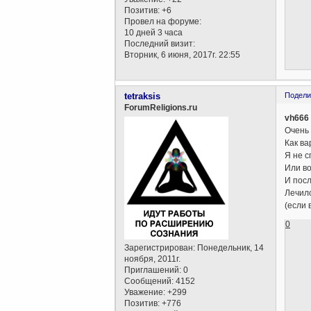
Позитив:
+6
Провел на форуме:
10 дней 3 часа
Последний визит:
Вторник, 6 июня, 2017г. 22:55
tetraksis
Подели
ForumReligions.ru
vh666
Очень 
Как ва
Я не с
Или во
И пос
Лечилс
(если 
0
Зарегистрирован
: Понедельник, 14
ноября, 2011г.
Приглашений:
0
Сообщений:
4152
Уважение:
+299
Позитив:
+776