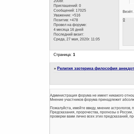
2008г.
Приглашений:
0
Сообщений:
17025
Везёт
Уважение:
+516
0
Позитив:
+478
Провел на форуме:
4 месяца 16 дней
Последний визит:
Среда, 27 мая, 2020г. 11:05
Страница:
1
»
Религия эзотерика философия анекдо
Администрация форума не имеет никакого отнош
Мнение участников форума принадлежит абсолю
Пожалуйста, имейте ввиду, мнение астрологов, 
Предсказания, пророчества, прогнозы о России,
проверки вами лично всех этих предсказаний, про