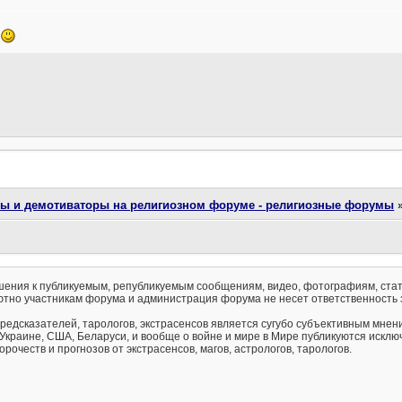
.
ты и демотиваторы на религиозном форуме - религиозные форумы
ения к публикуемым, републикуемым сообщениям, видео, фотографиям, стат
тно участникам форума и администрация форума не несет ответственность 
предсказателей, тарологов, экстрасенсов является сугубо субъективным мнен
 Украине, США, Беларуси, и вообще о войне и мире в Мире публикуются искл
рочеств и прогнозов от экстрасенсов, магов, астрологов, тарологов.