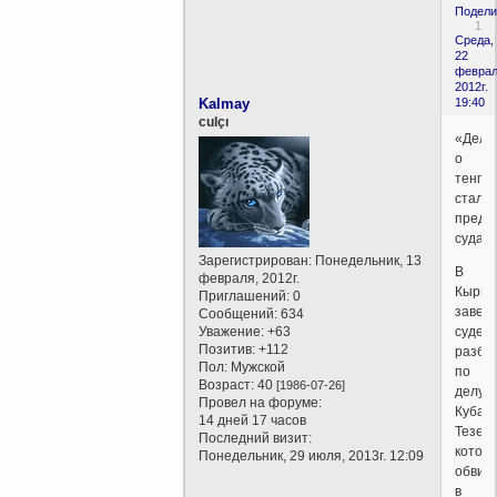
Подели
1
Среда,
22
феврал
2012г.
Kalmay
19:40
culçı
«Дело
о
тенгр
стало
предм
суда
Зарегистрирован
: Понедельник, 13
В
февраля, 2012г.
Кыргы
Приглашений:
0
завер
Сообщений:
634
Уважение:
+63
судеб
Позитив:
+112
разби
Пол:
Мужской
по
Возраст:
40
[1986-07-26]
делу
Провел на форуме:
Кубан
14 дней 17 часов
Тезекб
Последний визит:
которо
Понедельник, 29 июля, 2013г. 12:09
обвин
в