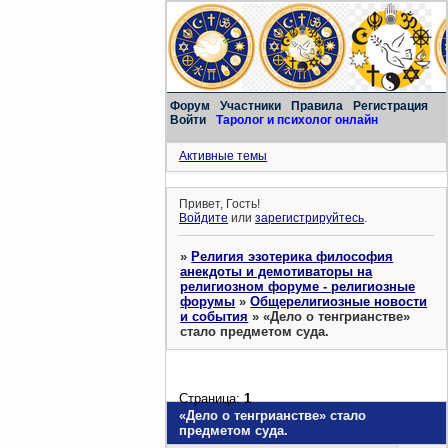
Форум
Участники
Правила
Регистрация
Войти
Таролог и психолог онлайн
Активные темы
Привет, Гость!
Войдите
или
зарегистрируйтесь
.
»
Религия эзотерика философия
анекдоты и демотиваторы на
религиозном форуме - религиозные
форумы
»
Общерелигиозные новости
и события
»
«Дело о тенгрианстве»
стало предметом суда.
Страница:
1
«Дело о тенгрианстве» стало
предметом суда.