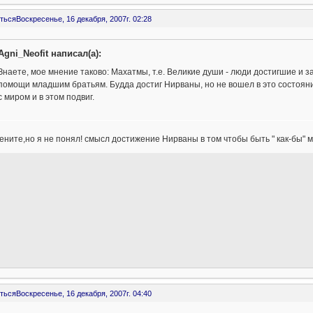
ться
Воскресенье, 16 декабря, 2007г. 02:28
Agni_Neofit написал(а):
Знаете, мое мнение таково: Махатмы, т.е. Великие души - люди достигшие и 
помощи младшим братьям. Будда достиг Нирваны, но не вошел в это состояни
с миром и в этом подвиг.
ените,но я не понял! смысл достижение Нирваны в том чтобы быть " как-бы
ться
Воскресенье, 16 декабря, 2007г. 04:40