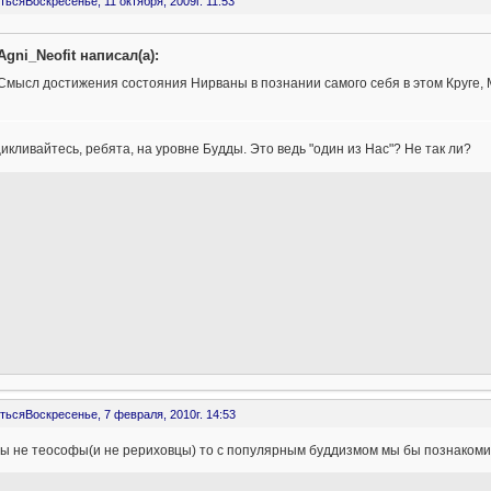
ться
Воскресенье, 11 октября, 2009г. 11:53
Agni_Neofit написал(а):
Смысл достижения состояния Нирваны в познании самого себя в этом Круге, 
икливайтесь, ребята, на уровне Будды. Это ведь "один из Нас"? Не так ли?
ться
Воскресенье, 7 февраля, 2010г. 14:53
ы не теософы(и не рериховцы) то с популярным буддизмом мы бы познакоми