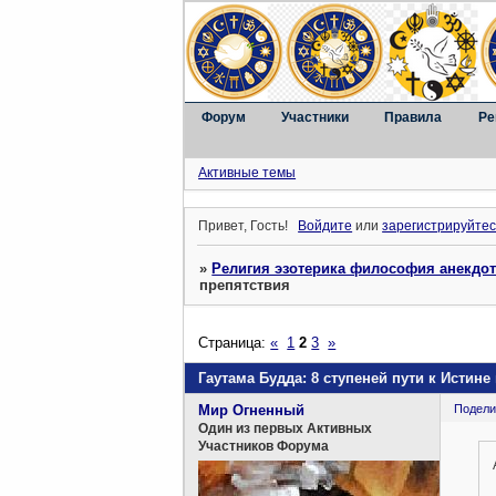
Форум
Участники
Правила
Ре
Активные темы
Привет, Гость!
Войдите
или
зарегистрируйтес
»
Религия эзотерика философия анекдо
препятствия
Страница:
«
1
2
3
»
Гаутама Будда: 8 ступеней пути к Истине
Мир Огненный
Подели
Один из первых Активных
Участников Форума