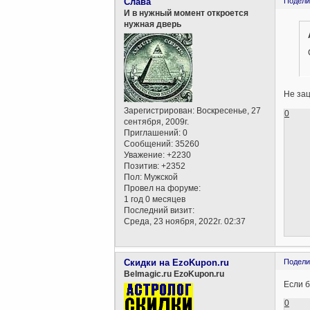
Слава
Подели
И в нужный момент откроется
нужная дверь
Не зац
Зарегистрирован
: Воскресенье, 27
0
сентября, 2009г.
Приглашений:
0
Сообщений:
35260
Уважение:
+2230
Позитив:
+2352
Пол:
Мужской
Провел на форуме:
1 год 0 месяцев
Последний визит:
Среда, 23 ноября, 2022г. 02:37
Скидки на EzoKupon.ru
Подели
Belmagic.ru EzoKupon.ru
Если б
0