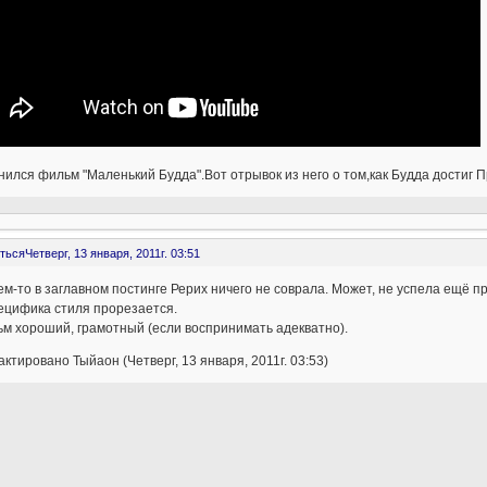
ился фильм "Маленький Будда".Вот отрывок из него о том,как Будда достиг 
ться
Четверг, 13 января, 2011г. 03:51
м-то в заглавном постинге Рерих ничего не соврала. Может, не успела ещё п
ецифика стиля прорезается.
м хороший, грамотный (если воспринимать адекватно).
ктировано Тыйаон (Четверг, 13 января, 2011г. 03:53)