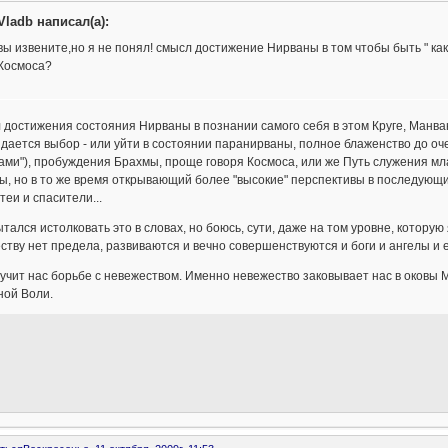
Vladb написал(а):
вы извените,но я не понял! смысл достижение Нирваны в том чтобы быть " к
Космоса?
достижения состояния Нирваны в познании самого себя в этом Круге, Манван
дается выбор - или уйти в состоянии паранирваны, полное блаженство до о
ами"), пробуждения Брахмы, проще говоря Космоса, или же Путь служения мл
, но в то же время открывающий более "высокие" перспективы в последующих
еи и спасители...
тался истолковать это в словах, но боюсь, сути, даже на том уровне, которую
ству нет предела, развиваются и вечно совершенствуются и боги и ангелы 
учит нас борьбе с невежеством. Именно невежество заковывает нас в оковы 
ной Воли.