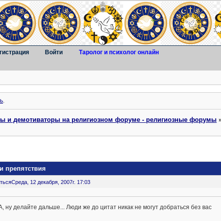
гистрация
Войти
Таролог и психолог онлайн
ь
.
ты и демотиваторы на религиозном форуме - религиозные форумы
 и препятствия
ться
Среда, 12 декабря, 2007г. 17:03
А, ну делайте дальше... Люди же до цитат никак не могут добраться без вас