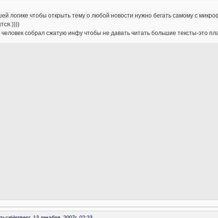
ей логике чтобы открыть тему о любой новости нужно бегать самому с микроф
тся.))))
 человек собрал сжатую инфу чтобы не давать читать большие тексты-это пл
ться
Четверг, 13 декабря, 2007г. 02:23