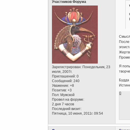
Участников Форума
Смысл 
После 
эгоист
Жертвы
Промет
Я попы
Зарегистрирован
: Понедельник, 23
творче
июля, 2007г.
Приглашений:
0
Будда 
Сообщений:
240
Истин
Уважение:
+8
Позитив:
+3
0
Пол:
Мужской
Провел на форуме:
2 дня 7 часов
Последний визит:
Пятница, 10 июня, 2011г. 09:54