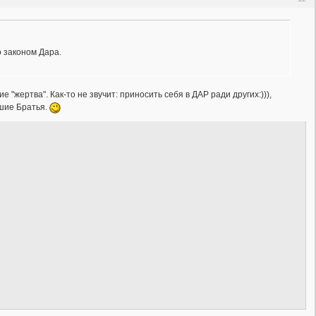
о законом Дара.
 "жертва". Как-то не звучит: приносить себя в ДАР ради других:))),
ршие Братья.