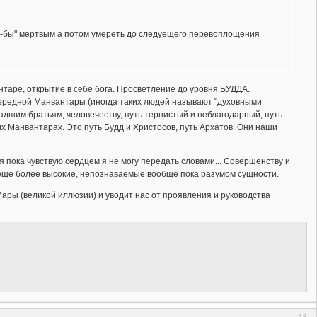
ак-бы" мертвым а потом умереть до следуещего перевоплощения
таре, открытие в себе бога. Просветление до уровня БУДДА.
чередной Манвантары (иногда таких людей называют "духовными
адшим братьям, человечеству, путь тернистый и неблагодарный, путь
 Манвантарах. Это путь Будд и Христосов, путь Архатов. Они наши
 я пока чувствую сердцем я не могу передать словами... Совершенству и
и еще более высокие, непознаваемые вообще пока разумом сущности.
Мары (великой иллюзии) и уводит нас от проявления и руководства
15