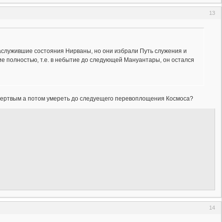
13
заслужившие состояния Нирваны, но они избрали Путь служения и
е полностью, т.е. в небытие до следующей Мануантары, он остался
" мертвым а потом умереть до следуещего перевоплощения Космоса?
14