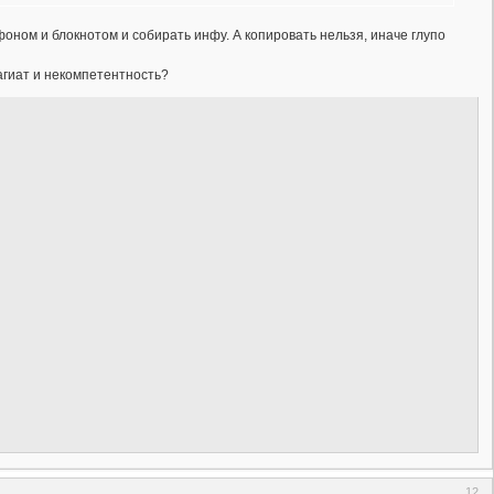
оном и блокнотом и собирать инфу. А копировать нельзя, иначе глупо
агиат и некомпетентность?
12