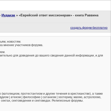
»
Иудаизм
»
«Еврейский ответ миссионерам» - книга Раввина
создать форум бесплатно
ьям, новостям.
за мнение участников форума.
ием.
ючительно для доведения до вашего сведения данной информации, и для
(католицизм, протестантизм и другие течения в христианстве), а также
ддизм | атеизм | философию | сатанизм | эзотерику, магию, астрологию,
о сектах, сектоведении и сектоведах. Религиозные форумы.