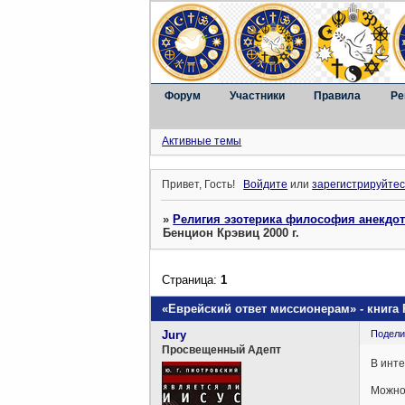
Форум
Участники
Правила
Ре
Активные темы
Привет, Гость!
Войдите
или
зарегистрируйтес
»
Религия эзотерика философия анекдо
Бенцион Крэвиц 2000 г.
Страница:
1
«Еврейский ответ миссионерам» - книга 
Jury
Подели
Просвещенный Адепт
В инте
Можно