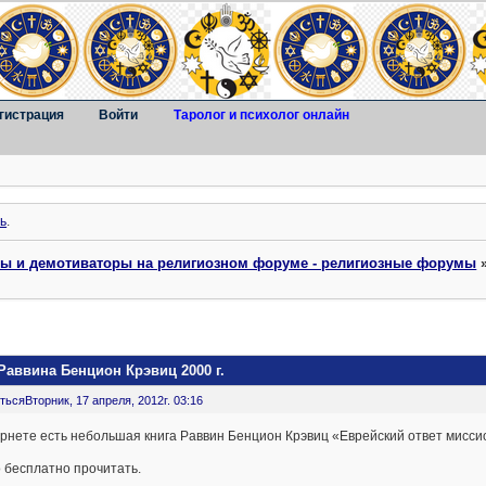
гистрация
Войти
Таролог и психолог онлайн
ь
.
ты и демотиваторы на религиозном форуме - религиозные форумы
Раввина Бенцион Крэвиц 2000 г.
ться
Вторник, 17 апреля, 2012г. 03:16
рнете есть небольшая книга Раввин Бенцион Крэвиц «Еврейский ответ миссион
 бесплатно прочитать.