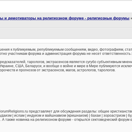
ты и демотиваторы на религиозном форуме - религиозные форумы
ения к публикуемым, републикуемым сообщениям, видео, фотографиям, стат
тно участникам форума и администрация форума не несет ответственность 
предсказателей, тарологов, экстрасенсов является сугубо субъективным мнен
 Украине, США, Беларуси, и вообще о войне и мире в Мире публикуются искл
рочеств и прогнозов от экстрасенсов, магов, астрологов, тарологов.
orumReligions.ru представляет для обсуждения разделы: общее христианство 
удаизм | ислам | индуизм и вайшнавизм (кришнаизм) | бахаи | зороастризм | бу
е. А также новинка на религиозном форуме - открылся сектоведческий форум 