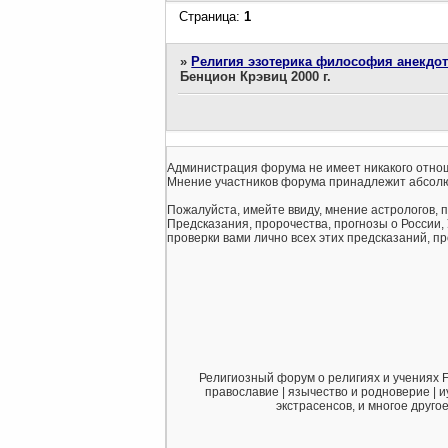
Страница:
1
»
Религия эзотерика философия анекдо
Бенцион Крэвиц 2000 г.
Администрация форума не имеет никакого отнош
Мнение участников форума принадлежит абсолю
Пожалуйста, имейте ввиду, мнение астрологов, 
Предсказания, пророчества, прогнозы о России,
проверки вами лично всех этих предсказаний, про
Религиозный форум о религиях и учениях F
православие | язычество и родноверие | и
экстрасенсов, и многое друго