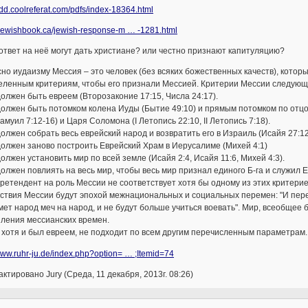
/add.coolreferat.com/pdfs/index-18364.html
//jewishbook.ca/jewish-response-m … -1281.html
ответ на неё могут дать христиане? или честно признают капитуляцию?
но иудаизму Мессия – это человек (без всяких божественных качеств), кото
еленным критериям, чтобы его признали Мессией. Критерии Мессии следующ
должен быть евреем (Второзаконие 17:15, Числа 24:17).
должен быть потомком колена Иуды (Бытие 49:10) и прямым потомком по отцов
 Самуил 7:12-16) и Царя Соломона (I Летопись 22:10, II Летопись 7:18).
должен собрать весь еврейский народ и возвратить его в Израиль (Исайя 27:12
должен заново построить Еврейский Храм в Иерусалиме (Михей 4:1)
должен установить мир по всей земле (Исайя 2:4, Исайя 11:6, Михей 4:3).
должен повлиять на весь мир, чтобы весь мир признал единого Б-га и служил Е
ретендент на роль Мессии не соответствует хотя бы одному из этих критериев
твия Мессии будут эпохой межнациональных и социальных перемен: "И перекую
ет народ меч на народ, и не будут больше учиться воевать". Мир, всеобщее
пления мессианских времен.
 хотя и был евреем, не подходит по всем другим перечисленным параметрам.
/www.ruhr-ju.de/index.php?option= … ;Itemid=74
ктировано Jury (Среда, 11 декабря, 2013г. 08:26)