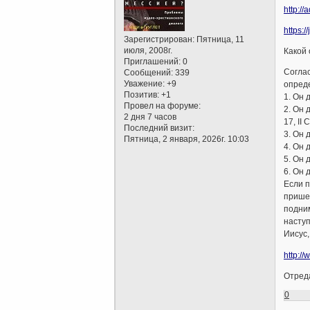
http:/
https:
Зарегистрирован
: Пятница, 11
июля, 2008г.
Какой 
Приглашений:
0
Соглас
Сообщений:
339
Уважение:
+9
опред
Позитив:
+1
1. Он 
Провел на форуме:
2. Он 
2 дня 7 часов
17, II
Последний визит:
3. Он 
Пятница, 2 января, 2026г. 10:03
4. Он 
5. Он 
6. Он 
Если п
пришес
подним
насту
Иисус,
http:/
Отреда
0