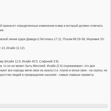
рый принесет определенные изменения в мир и который должен отвечать
ие:
ской линии Царя Давида (I Летопись 17:11, Псалм 89:29-38, Иеремия 33-
-13, Исайя 11:12).
му (Исайя 11:9, Исайя 40:5, Софоний 3:9).
, то он не может быть Мессией. Исайя (2:4) подчеркивает, что дни
т все народы мечи свои на орала (т.е. плуги) и копья свои - на серпы; не
 братство людей и прекращение насилия - самые главные приметы