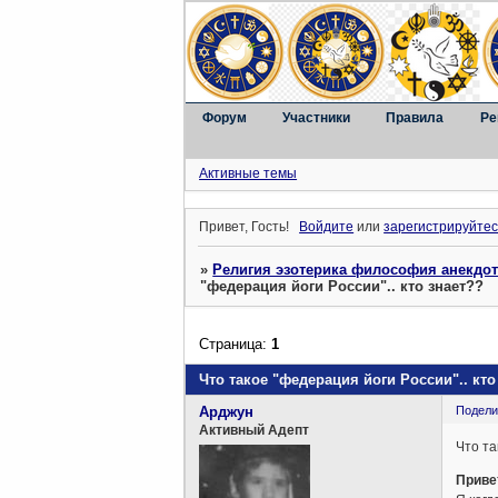
Форум
Участники
Правила
Ре
Активные темы
Привет, Гость!
Войдите
или
зарегистрируйтес
»
Религия эзотерика философия анекдо
"федерация йоги России".. кто знает??
Страница:
1
Что такое "федерация йоги России".. кто
Арджун
Подели
Активный Адепт
Что та
Приве