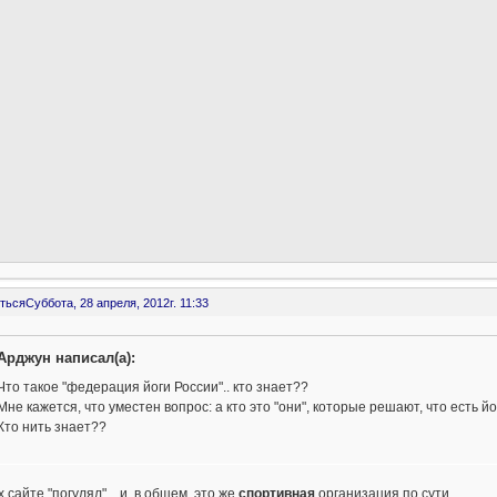
ться
Суббота, 28 апреля, 2012г. 11:33
Арджун написал(а):
Что такое "федерация йоги России".. кто знает??
Мне кажется, что уместен вопрос: а кто это "они", которые решают, что есть й
Кто нить знает??
х сайте "погулял"... и, в общем, это же
спортивная
организация по сути...