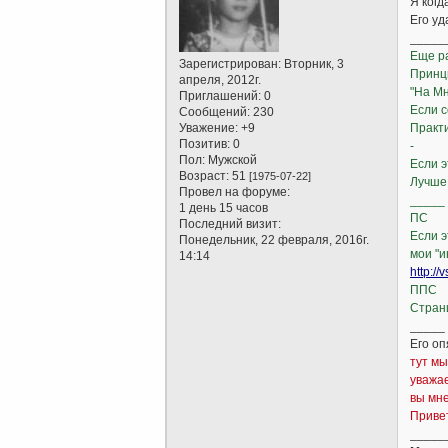
Я когд
Его уд
_____
Еще ра
Зарегистрирован
: Вторник, 3
Принци
апреля, 2012г.
"На Мн
Приглашений:
0
Если с
Сообщений:
230
Уважение:
+9
Практи
Позитив:
0
-
Пол:
Мужской
Если э
Возраст:
51
[1975-07-22]
Лучше 
Провел на форуме:
_____
1 день 15 часов
ПС
Последний визит:
Если э
Понедельник, 22 февраля, 2016г.
мои "
14:14
http://
ППС
Стран
_____
Его оп
тут м
уважае
вы мне
Приве
_____