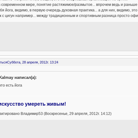
в современном мире, понятие растяжимое/размытое... впрочем ведь и раньше 
бя йога, видимо, в первую очередь духовная практика... а для них, видимо, эт
к с цигун например... между традиционным и спортивным разница просто офиг
ться
Суббота, 28 апреля, 2012г. 13:24
Kalmay написал(а):
что есть йога
искусство умереть живым!
ктировано Владимир53 (Воскресенье, 29 апреля, 2012г. 14:12)