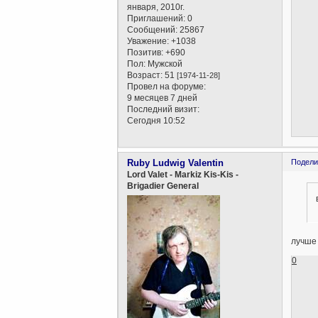
января, 2010г.
Приглашений:
0
Сообщений:
25867
Уважение:
+1038
Позитив:
+690
Пол:
Мужской
Возраст:
51
[1974-11-28]
Провел на форуме:
9 месяцев 7 дней
Последний визит:
Сегодня 10:52
Ruby Ludwig Valentin
Подели
Lord Valet - Markiz Kis-Kis -
Brigadier General
лучше
0