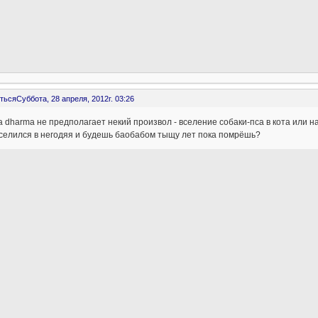
ться
Суббота, 28 апреля, 2012г. 03:26
 dharma не предполагает некий произвол - вселение собаки-пса в кота или 
селился в негодяя и будешь баобабом тыщу лет пока помрёшь?