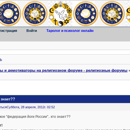
гистрация
Войти
Таролог и психолог онлайн
ь
.
ты и демотиваторы на религиозном форуме - религиозные форумы
 знает??
ться
Суббота, 28 апреля, 2012г. 02:52
кое "федерация йоги России".. кто знает??
т!