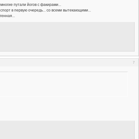
многие путали йогов с факирами...
о спорт в первую очередь... со всеми вытекающими...
енная...
7