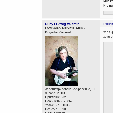
Мне ка
Кто ни
0
Ruby Ludwig Valentin
Подели
Lord Valet - Markiz Kis-Kis -
харя 
Brigadier General
хотя р
0
Зарегистрирован
: Воскресенье, 31
января, 2010г.
Приглашений:
0
Сообщений:
25867
Уважение:
+1038
Позитив:
+690