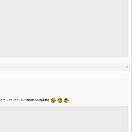
5
много написано? миди-миди-па