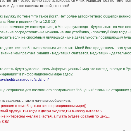
а встретил - естественно зарегистрировался у них. Написал пост по теме "воп
алили. Дальше написал второй, вот такой:
_
з вылажу по теме "что такое йога". Нет более авторитетного общепризнанного
пы Йоги и религии (Гита 12.8-12):
е непременно ум сосредоточив, в Меня разум введя - будешь жить во мне неп
ознание сосредоточить не можешь на мне устойчиво, - практикуй Йогу тогда - 
ковать если не способным являешься - мне деятельность посвящающим будь
то даже неспособным являешься исполнять Моей йоге предавшись - всю дея
знание чем практика, знания - медитация считается, медитации - деятельнос
то опять будет удалено - весь Информационный мир это наглядно везде в Рун
инкарнации" в Информационном мире здесь:
vse-shoditsya.narod.ru/ardzhun/
ица сохранена для возможного продолжения "общения" с вами на сторонних 
ять удалили, с таким личным сообщением:
ы решаем с кем общаться в информационном мире))
мый Арджун, Вы когда в двери входите,Вы вывеску читаете ?
 не интересны -желаю счастья, а пугать будете братьев по цеху...
т СВЛ.
_