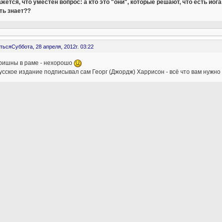
жется, что уместен вопрос: а кто это "они", которые решают, что есть йог
ть знает??
ться
Суббота, 28 апреля, 2012г. 03:22
кришны в раме - нехорошо
усское издание подписывал сам Георг (Джордж) Харрисон - всё что вам нужно -