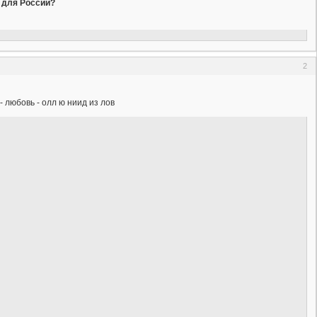
а для России?
2
 любовь - олл ю ниид из лов