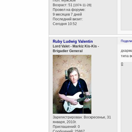
Пол:
Мужской
Возраст:
51
[1974-11-28]
Провел на форуме:
9 месяцев 7 дней
Последний визит:
Сегодня 10:52
Ruby Ludwig Valentin
Подели
Lord Valet - Markiz Kis-Kis -
дхарма
Brigadier General
типа в
0
Зарегистрирован
: Воскресенье, 31
января, 2010г.
Приглашений:
0
Сообщений:
25867