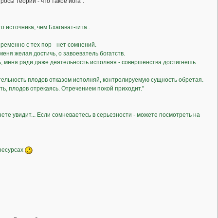
росы теории - что такое йога".
 источника, чем Бхагават-гита..
ременно с тех пор - нет сомнений.
меня желая достичь, о завоеватель богатств.
, меня ради даже деятельность исполняя - совершенства достигнешь.
тельность плодов отказом исполняй, контролируемую сущность обретая.
ть, плодов отрекаясь. Отречением покой приходит."
ете увидит... Если сомневаетесь в серьезности - можете посмотреть на
ресурсах