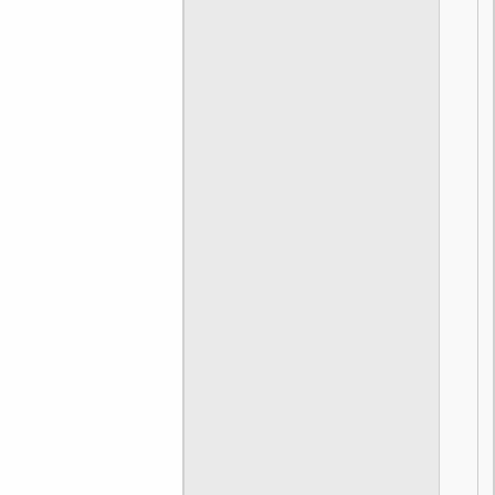
[
]
[
]
[