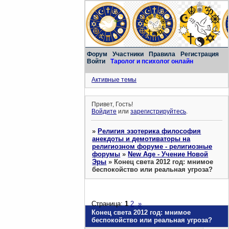
Форум
Участники
Правила
Регистрация
Войти
Таролог и психолог онлайн
Активные темы
Привет, Гость!
Войдите
или
зарегистрируйтесь
.
»
Религия эзотерика философия
анекдоты и демотиваторы на
религиозном форуме - религиозные
форумы
»
New Age - Учение Новой
Эры
»
Конец света 2012 год: мнимое
беспокойство или реальная угроза?
Страница:
1
2
»
Конец света 2012 год: мнимое
беспокойство или реальная угроза?