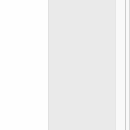
[
]
[
]