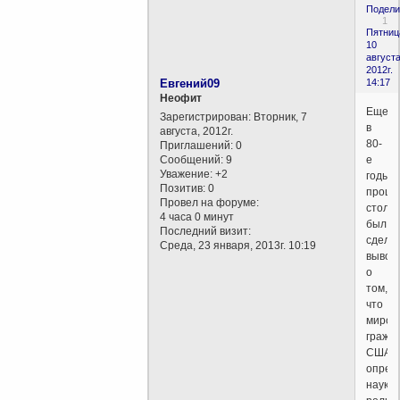
Подели
1
Пятниц
10
августа
2012г.
Евгений09
14:17
Неофит
Еще
Зарегистрирован
: Вторник, 7
в
августа, 2012г.
80-
Приглашений:
0
Сообщений:
9
е
Уважение:
+2
годы
Позитив:
0
прошл
Провел на форуме:
столе
4 часа 0 минут
был
Последний визит:
сдела
Среда, 23 января, 2013г. 10:19
вывод
о
том,
что
миров
гражд
США
опред
наука,