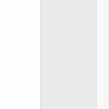
]
[
]