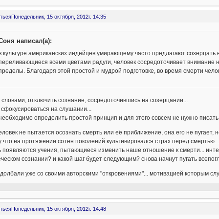
ться
Понедельник, 15 октября, 2012г. 14:35
Соня написал(а):
в культуре американских индейцев умирающему часто предлагают созерцать е
переливающиеся всеми цветами радуги, человек сосредоточивает внимание на 
пределы. Благодаря этой простой и мудрой подготовке, во время смерти челов
словами, отключить сознание, сосредоточившись на созерцании...
сфокусироваться на слушании...
необходимо определить простой принцип и для этого совсем не нужно писать
еловек не пытается осознать смерть или её приближение, она его не пугает, н
 что на протяжении сотен поколений культивировался страх перед смертью...
 появляются учения, пытающиеся изменить наше отношение к смерти... интер
ческом сознании? и какой шаг будет следующим? снова начнут пугать всепог
олбали уже со своими авторскими "откровениями"... мотивацией которым сл
ться
Понедельник, 15 октября, 2012г. 14:48