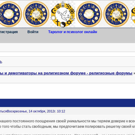
гистрация
Войти
Таролог и психолог онлайн
ь
.
ты и демотиваторы на религиозном форуме - религиозные форумы
ться
Воскресенье, 14 октября, 2012г. 10:12
нашего постоянного поощрения своей уникальности мы теряем доверие к всеоб
 того чтобы стать свободным, мы предпочитаем полировать решетку своей кл