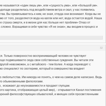
ние называется «один лишь ум», или «сущность ума», или «большой ум».
водопаде разделилась под воздействием ветра и скал, у нас появились
тва. Вы привязываетесь к ним, не зная, откуда они возникают. Когда вы не
мо от того, разделяется вода на капли или нет, вода остается водой. Наша
ше страха смерти, и в жизни для нас больше нет проблем» Отказ от
 сложно. Взращивая в себе чувство «Я не знаю», мы входим в процесс и
32
тся. Только поверхностно воспринимающий человек не чувствует
ы еще подмешиваете сюда свои собственные суждения. Вы читали эти
ругой невозможен, а с китайского - тем более. А когда переводят с
ько специалист по эзотерике, который в совершенства владеет
из любопытства. Им никогда не понять, о чем на самом деле написано. Ведь
кого обыкновенными филологами.
, искажают до неузнаваемости и продают глупцам.
- это картина, отображающая целый мир), - открывается Канал постижения
воззрений философствующих обывателей, и мнящих себя просветленными