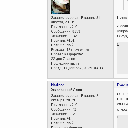
Потму 
Зарегистрирован
: Вторник, 31
августа, 2010г.
А если
Приглашений:
0
умирал
Сообщений:
8153
Уважение:
+132
Обсужд
Позитив:
+101
0
Пол:
Женский
Возраст:
42
[1984-04-06]
Провел на форуме:
22 дня 7 часов
Последний визит:
Среда, 17 декабря, 2025г. 03:03
Narinar
Подели
Увлеченный Адепт
Опыт с
Зарегистрирован
: Вторник, 2
СПЕЦИА
октября, 2012г.
слишко
Приглашений:
0
Сообщений:
72
отноше
Уважение:
+12
0
Позитив:
+1
Пол:
Женский
Провел на форуме: