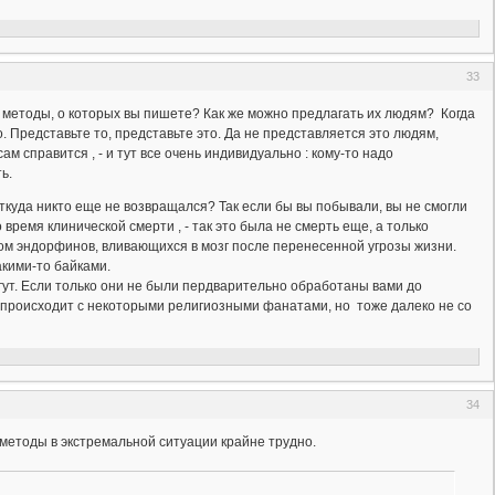
33
м методы, о которых вы пишете? Как же можно предлагать их людям? Когда
. Представьте то, представьте это. Да не представляется это людям,
м справится , - и тут все очень индивидуально : кому-то надо
ь.
 откуда никто еще не возвращался? Так если бы вы побывали, вы не смогли
время клинической смерти , - так это была не смерть еще, а только
ом эндорфинов, вливающихся в мозг после перенесенной угрозы жизни.
акими-то байками.
ут. Если только они не были пердварительно обработаны вами до
 происходит с некоторыми религиозными фанатами, но тоже далеко не со
34
методы в экстремальной ситуации крайне трудно.