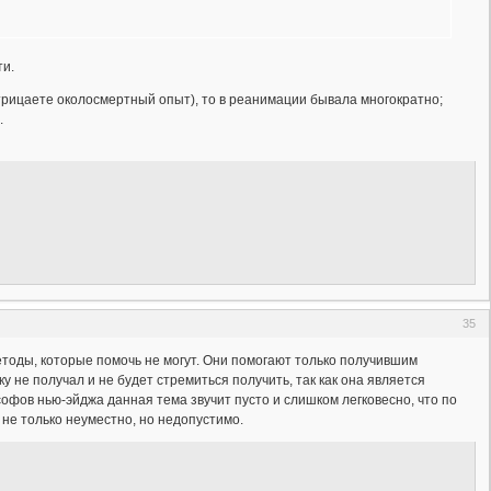
ти.
 отрицаете околосмертный опыт), то в реанимации бывала многократно;
.
35
етоды, которые помочь не могут. Они помогают только получившим
не получал и не будет стремиться получить, так как она является
офов нью-эйджа данная тема звучит пусто и слишком легковесно, что по
 не только неуместно, но недопустимо.