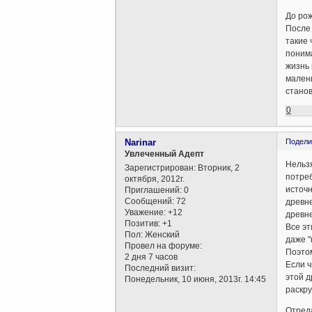
До рож
После 
такие 
понима
жизнь 
малень
станов
0
Narinar
Подели
Увлеченный Адепт
Нельзя
Зарегистрирован
: Вторник, 2
потреб
октября, 2012г.
источн
Приглашений:
0
Сообщений:
72
древне
Уважение:
+12
древн
Позитив:
+1
Все эт
Пол:
Женский
даже "
Провел на форуме:
Поэтом
2 дня 7 часов
Если ч
Последний визит:
этой д
Понедельник, 10 июня, 2013г. 14:45
раскру
Отреда