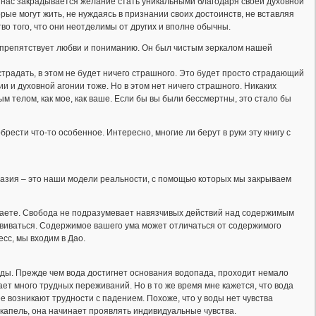
в нас закрадывается желание стать уникальными благодаря своей духовной
рые могут жить, не нуждаясь в признании своих достоинств, не вставляя
ство того, что они неотделимы от других и вполне обычны.
что препятствует любви и пониманию. Он был чистым зеркалом нашей
 страдать, в этом не будет ничего страшного. Это будет просто страдающий
ии и духовной агонии тоже. Но в этом нет ничего страшного. Никаких
м телом, как мое, как ваше. Если бы вы были бессмертны, это стало бы
брести что-то особенное. Интересно, многие ли берут в руки эту книгу с
нтазия – это наши модели реальности, с помощью которых мы закрываем
желаете. Свобода не подразумевает навязчивых действий над содержимым
звиваться. Содержимое вашего ума может отличаться от содержимого
есс, мы входим в Дао.
ды. Прежде чем вода достигнет основания водопада, проходит немало
ает много трудных переживаний. Но в то же время мне кажется, что вода
ее возникают трудности с падением. Похоже, что у воды нет чувства
о капель, она начинает проявлять индивидуальные чувства.