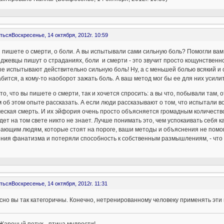
ться
Воскресенье, 14 октября, 2012г. 10:59
 пишете о смерти, о боли. А вы испытывали сами сильную боль? Помогли ва
джевцы пишут о страданиях, боли и смерти - это звучит просто кощунственно
е испытывают действительно сильную боль! Ну, а с меньшей болью всякий и са
бится, а кому-то наоборот зажать боль. А ваш метод мог бы ее для них усилит
то, что вы пишете о смерти, так и хочется спросить: а вы что, побывали там,
 об этом опыте рассказать. А если люди рассказывают о том, что испытали во 
еская смерть. И их эйфория очень просто объясняется громадным количеств
дет на том свете никто не знает. Лучше понимать это, чем успокаивать себя к
ающим людям, которые стоят на пороге, ваши методы и объяснения не помог
яния фанатизма и потеряли способность к собственным размышлениям, - что
ться
Воскресенье, 14 октября, 2012г. 11:31
но вы так категоричны. Конечно, нетренированному человеку применять эти 