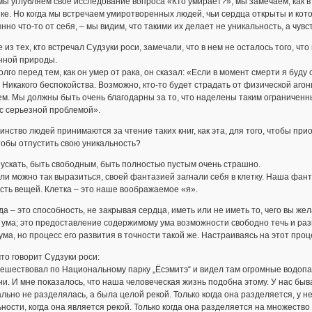
мы углубляем свое исследование вопроса «Кто умирает?», мы замечаем, как 
ке. Но когда мы встречаем умиротворенных людей, чьи сердца открыты и кото
нно что-то от себя, – мы видим, что такими их делает не уникальность, а чув
 из тех, кто встречал Судзуки роси, замечали, что в нем не осталось того, 
нной природы.
лго перед тем, как он умер от рака, он сказал: «Если в момент смерти я буду
 Никакого беспокойства. Возможно, кто-то будет страдать от физической агон
м. Мы должны быть очень благодарны за то, что наделены таким ограниченны
с серьезной проблемой».
нство людей принимаются за чтение таких книг, как эта, для того, чтобы прио
тобы отпустить свою уникальность?
ускать, быть свободным, быть полностью пустым очень страшно.
ли можно так выразиться, своей фантазией загнали себя в клетку. Наша фа
сть вещей. Клетка – это наше воображаемое «я».
а – это способность, не закрывая сердца, иметь или не иметь то, чего вы 
 ума; это предоставление содержимому ума возможности свободно течь и ра
ума, но процесс его развития в точности такой же. Настраиваясь на этот проц
что говорит Судзуки роси:
ешествовал по Национальному парку „Ёсэмитэ“ и видел там огромные водопа
и. И мне показалось, что наша человеческая жизнь подобна этому. У нас быв
льно не разделялась, а была целой рекой. Только когда она разделяется, у н
ности, когда она является рекой. Только когда она разделяется на множеств