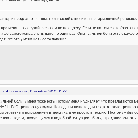
Жареный петух - птица мудрости!
автор и предлагает заниматься в своей относительно гармоничной реальнос
 про меня... вы случайно совсем не по адресу. Если не на том свете (раз вы
а до самого конца очень даже не один раз. Опыт сильной боли есть у каждого
ать же это у меня нет благословения.
ться
Понедельник, 15 октября, 2012г. 11:27
ильной боли у меня тоже есть. Потому меня и удивляет, что предлагаются м
ЛЬНУЮ тренировку людям. Но ведь вы пишете для тех, кто такую тренировку 
м серьезным погружением в практику, а не просто в теорию. Поэтому у филос
нию к людям, находящимся в подобной ситуации - боль, страдание, смерть -