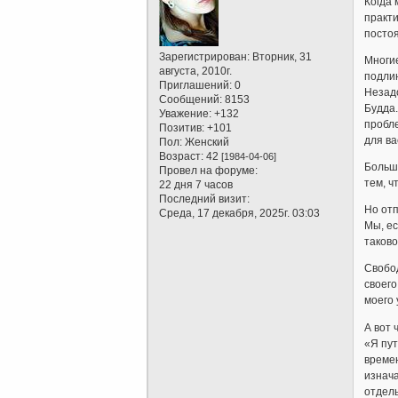
Когда 
практи
постоя
Зарегистрирован
: Вторник, 31
Многие
августа, 2010г.
подли
Приглашений:
0
Незадо
Сообщений:
8153
Будда.
Уважение:
+132
пробле
Позитив:
+101
для ва
Пол:
Женский
Возраст:
42
[1984-04-06]
Больши
Провел на форуме:
тем, ч
22 дня 7 часов
Последний визит:
Но отп
Среда, 17 декабря, 2025г. 03:03
Мы, ес
таково
Свобод
своего
моего 
А вот 
«Я пут
времен
изнача
отдель