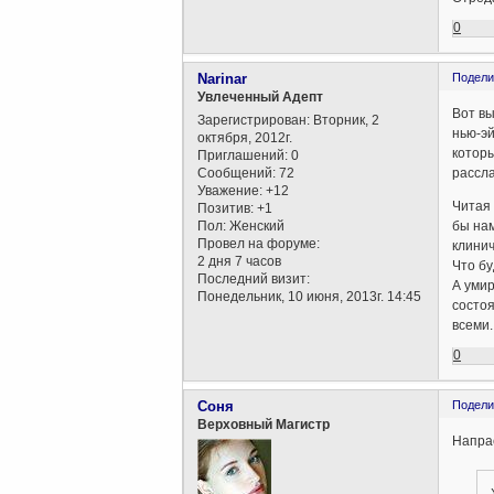
0
Narinar
Подели
Увлеченный Адепт
Вот вы
Зарегистрирован
: Вторник, 2
нью-эй
октября, 2012г.
которы
Приглашений:
0
Сообщений:
72
рассла
Уважение:
+12
Читая 
Позитив:
+1
Пол:
Женский
бы нам
Провел на форуме:
клинич
2 дня 7 часов
Что бу
Последний визит:
А умир
Понедельник, 10 июня, 2013г. 14:45
состо
всеми.
0
Соня
Подели
Верховный Магистр
Напрас