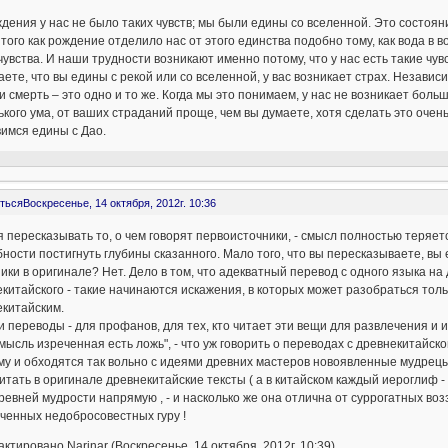
дения у нас не было таких чувств; мы были едины со вселенной. Это состоя
того как рождение отделило нас от этого единства подобно тому, как вода в 
чувства. И наши трудности возникают именно потому, что у нас есть такие чувс
ете, что вы едины с рекой или со вселенной, у вас возникает страх. Независи
и смерть – это одно и то же. Когда мы это понимаем, у нас не возникает боль
кого ума, от ваших страданий проще, чем вы думаете, хотя сделать это очень
имся едины с Дао.
ться
Воскресенье, 14 октября, 2012г. 10:36
 пересказывать то, о чем говорят первоисточники, - смысл полностью теряе
ности постигнуть глубины сказанного. Мало того, что вы пересказываете, в
ики в оригинале? Нет. Дело в том, что адекватный перевод с одного языка на д
китайского - такие начинаются искажения, в которых может разобраться тол
екитайским.
и переводы - для профанов, для тех, кто читает эти вещи для развлечения и 
мысль изреченная есть ложь", - что уж говорить о переводах с древнекитайс
у и обходятся так вольно с идеями древних мастеров новоявленные мудрецы
итать в оригинале древнекитайские тексты ( а в китайском каждый иероглиф 
ревней мудрости напрямую , - и насколько же она отлична от суррогатных 
ченных недобросовестных гуру !
ктировано Narinar (Воскресенье, 14 октября, 2012г. 10:39)