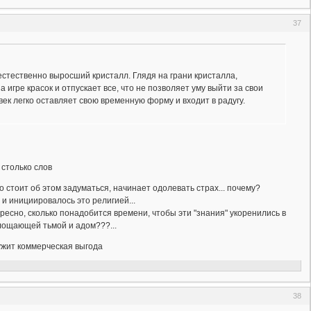
37
стественно выросший кристалл. Глядя на грани кристалла,
игре красок и отпускает все, что не позволяет уму выйти за свои
ек легко оставляет свою временную форму и входит в радугу.
 столько слов
о стоит об этом задуматься, начинает одолевать страх... почему?
 и инициировалось это религией...
есно, сколько понадобится времени, чтобы эти "знания" укоренились в
лощающей тьмой и адом???...
ужит коммерческая выгода
38