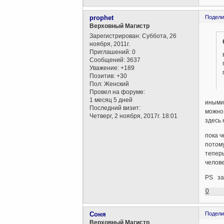
prophet
Подели
Верховный Магистр
Зарегистрирован
: Суббота, 26
ноября, 2011г.
Приглашений:
0
Сообщений:
3637
Уважение:
+189
Позитив:
+30
Пол:
Женский
Провел на форуме:
1 месяц 5 дней
иными 
Последний визит:
можно 
Четверг, 2 ноября, 2017г. 18:01
здесь 
пока ч
потому
теперь
челове
PS зад
0
Соня
Подели
Верховный Магистр