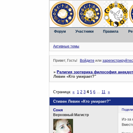
Форум
Участники
Правила
Ре
Активные темы
Привет, Гость!
Войдите
или
зарегистрируйтес
»
Религия эзотерика философия анекдо
Левин «Кто умирает?"
Страница:
«
1
2
3
4
5
6
…
11
»
Стивен Левин «Кто умирает?"
Соня
Подели
Верховный Магистр
Из-за 
Вместо