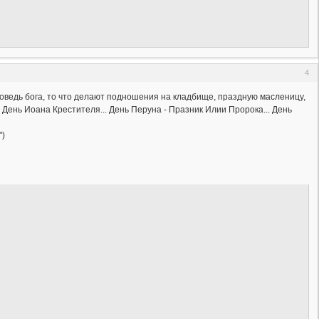
4
поведь бога, то что делают подношения на кладбище, праздную масленицу,
 День Иоана Крестителя... День Перуна - Празник Илии Пророка... День
")