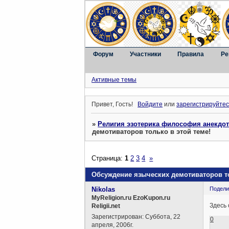
Форум
Участники
Правила
Ре
Активные темы
Привет, Гость!
Войдите
или
зарегистрируйтес
»
Религия эзотерика философия анекдо
демотиваторов только в этой теме!
Страница:
1
2
3
4
»
Обсуждение языческих демотиваторов то
Nikolas
Подели
MyReligion.ru EzoKupon.ru
Здесь
Religii.net
Зарегистрирован
: Суббота, 22
0
апреля, 2006г.