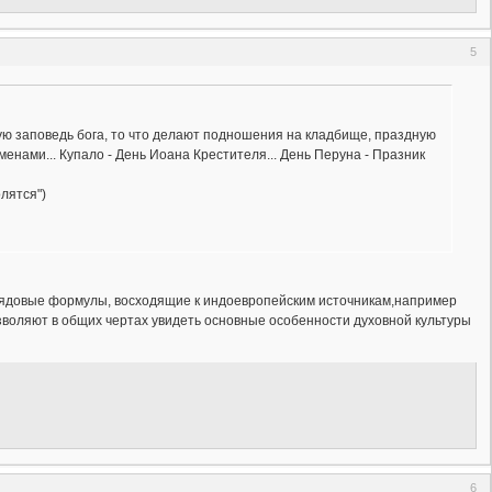
5
вую заповедь бога, то что делают подношения на кладбище, праздную
енами... Купало - День Иоана Крестителя... День Перуна - Празник
лятся")
брядовые формулы, восходящие к индоевропейским источникам,например
позволяют в общих чертах увидеть основные особенности духовной культуры
6