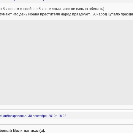
о бы попам спокойнее было, и язычников не сильно обежать)
умают что день Иоана Крестителя народ празднует... А народ Купало праздну
ться
Воскресенье, 30 сентября, 2012г. 18:22
Белый Волк написал(а):