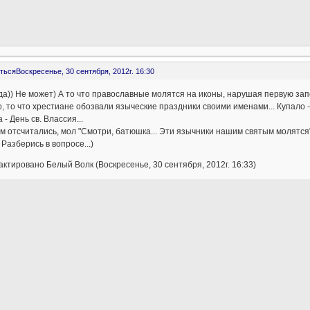
ться
Воскресенье, 30 сентября, 2012г. 16:30
да)) Не может) А то что православные молятся на иконы, нарушая первую за
, то что хрестиане обозвали языческие праздники своими именами... Купало -
 - День св. Влассия...
м отсчитались, мол "Смотри, батюшка... Эти язычники нашим святым молятся
. Разберись в вопросе...)
ктировано Белый Волк (Воскресенье, 30 сентября, 2012г. 16:33)