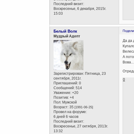
Последний визит:
Воскресенье, 6 декабря, 2015г.
15:03
Белый Волк
Подели
Мудрый Адепт
Да да 
Купало
Велеса
А пото
Вова..
Отреда
Зарегистрирован
: Пятница, 23
сентября, 2011г.
0
Приглашений:
0
Сообщений:
514
Уважение:
+20
Позитив:
+4
Пол:
Мужской
Возраст:
35
[1991-06-25]
Провел на форуме:
6 дней 6 часов
Последний визит:
Воскресенье, 27 октября, 2013г.
13:32