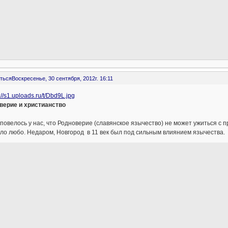
ться
Воскресенье, 30 сентября, 2012г. 16:11
верие и христианство
 повелось у нас, что Родноверие (славянское язычество) не может ужиться с п
ло любо. Недаром, Новгород в 11 век был под сильным влиянием язычества.