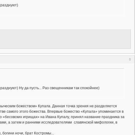
празднуют)
8
разднуют) Ну да пусть... Раз свещенникам так спокойнее)
зыческим божеством» Купала. Данная точка зрения не разделяется
тве самого этого божества. Впервые божество «Купала» упоминается в
 о «бесовских игрищах» на Ивана Купалу, принял название праздника за
ами, а затем и ранними исследователями славянской мифологии, в
 богини ночи, брат Костромы...