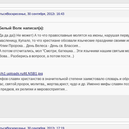
ться
Воскресенье, 30 сентября, 2012г. 16:43
Белый Волк написал(а):
Да да да)) Не может) А то что православные молятся на иконы, нарушая пер
масленицу, Купало, то что хрестиане обозвали языческие праздники своими им
Илии Пророка... День Велеса - День св. Влассия...
А потом отсчитались, мол "Смотри, батюшка... Эти язычники нашим святым мо
Вова... Разберись в вопросе, а потом пости...)
мифов славян христанство в значительной степени заимстовало словарь и о
ас, святой,пророк, молитва,, жертва,крест, чудо и др. Именно мифы славян 
предков, их религии и мировосприятия...
ться
Воскресенье, 30 сентября, 2012г. 17:19