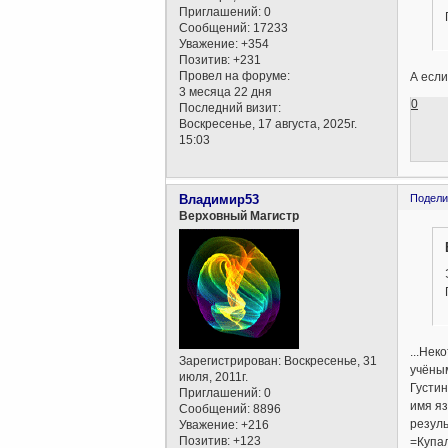
Приглашений:
0
Сообщений:
17233
Уважение:
+354
Позитив:
+231
Провел на форуме:
А если
3 месяца 22 дня
0
Последний визит:
Воскресенье, 17 августа, 2025г.
15:03
Владимир53
Подели
Верховный Магистр
...Нек
Зарегистрирован
: Воскресенье, 31
учёным
июля, 2011г.
Густин
Приглашений:
0
имя яз
Сообщений:
8896
резуль
Уважение:
+216
Позитив:
+123
=Купал