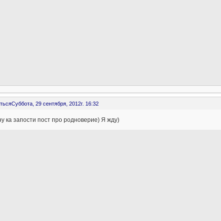
ться
Суббота, 29 сентября, 2012г. 16:32
ну ка запости пост про родноверие) Я жду)