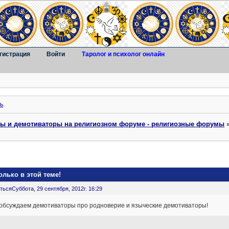
гистрация
Войти
Таролог и психолог онлайн
ь
.
ты и демотиваторы на религиозном форуме - религиозные форумы
лько в этой теме!
ться
Суббота, 29 сентября, 2012г. 16:29
 обсуждаем демотиваторы про родноверие и языческие демотиваторы!