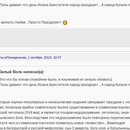
Попы думают что день Иоана Крестителя народ празднует... А народ Купало 
 капнуть глубже...Просто Празднуют!
ться
Понедельник, 1 октября, 2012г. 02:47
Белый Волк написал(а):
Это что бы попам спокойнее было, и язычников не сильно обежать)
Попы думают что день Иоана Крестителя народ празднует... А народ Купало п
оторые научно-популярные и неоязыческие издания связывают праздник с «я
и, поскольку крайне сомнительно былое существование в славянском язычес
ской летописи (XVII век), и является плодом недоразумения: летописец, зная
ыческого бога. Впоследствии это недоразумение было повторено переписчик
тате чего в славянском пантеоне появилось новое «божество»...Википедия
а в белорусской и русской мифологии, сын Симаргла, бога огня, и Купальницы,