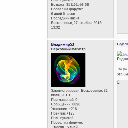
Пол:
Мужской
Возраст:
35
[1991-06-25]
Провел на форуме:
6 дней 6 часов
Последний визит:
Воскресенье, 27 октября, 2013г.
13:32
Владимир53
Подели
Верховный Магистр
Родно
Так уж
это бы
0
Зарегистрирован
: Воскресенье, 31
июля, 2011г.
Приглашений:
0
Сообщений:
8896
Уважение:
+216
Позитив:
+123
Пол:
Мужской
Провел на форуме:
1 месяц 15 дней