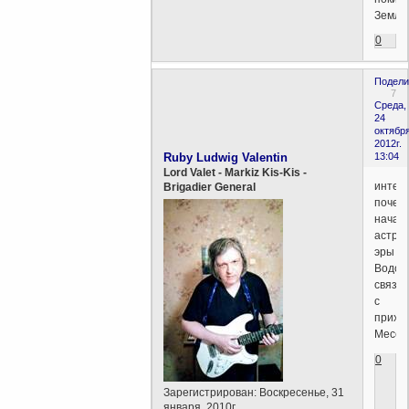
Землю
0
Подели
7
Среда,
24
октября
2012г.
Ruby Ludwig Valentin
13:04
Lord Valet - Markiz Kis-Kis -
интер
Brigadier General
почем
начал
астро
эры
Водол
связы
с
прихо
Месси
0
Зарегистрирован
: Воскресенье, 31
января, 2010г.