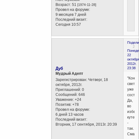
Возраст:
51
[1974-11-28]
Провел на форуме:
9 месяцев 7 дней
Последний визит:
Сегодня 10:57
Подели
2
Понеде
22
октября
2012г.
Дуб
23:38
Мудрый Адепт
"Коне
Зарегистрирован
: Четверг, 18
света"
октября, 2012г.
уже
Приглашений:
0
Сообщений:
646
состо
Уважение:
+24
Да,
Позитив:
+78
во
Провел на форуме:
избеж
6 дней 13 часов
кутер
Последний визит:
-
Вторник, 17 сентября, 2013г. 20:39
так.
Смайл