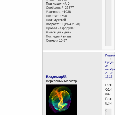
Приглашений:
0
Сообщений:
25877
Уважение:
+1038
Позитив:
+690
Пол:
Мужской
Возраст:
51
[1974-11-28]
Провел на форуме:
9 месяцев 7 дней
Последний визит:
Сегодня 10:57
Подели
8
Среда,
24
октября
2012г.
Владимир53
13:15
Верховный Магистр
Госпо
ОДИН
или
Госпо
ЕДИН
0