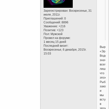
Зарегистрирован
: Воскресенье, 31
июля, 2011г.
Приглашений:
0
Сообщений:
8896
Уважение:
+216
Позитив:
+123
Пол:
Мужской
Провел на форуме:
1 месяц 15 дней
Последний визит:
Выраж
Воскресенье, 6 декабря, 2015г.
«Эра
15:03
Водол
значи
всего
лишь,
что
эпоха
Рыб
законч
и
мы
вступ
в
эпоху