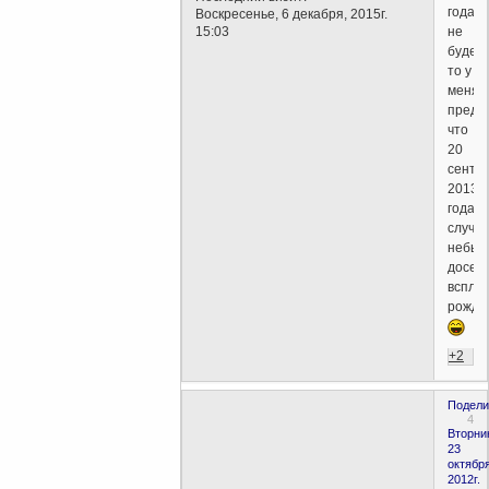
года
Воскресенье, 6 декабря, 2015г.
15:03
не
будет,
то у
меня
предчу
что
20
сентя
2013
года
случи
небыв
досел
всплес
рождае
+2
Подели
4
Вторни
23
октября
2012г.