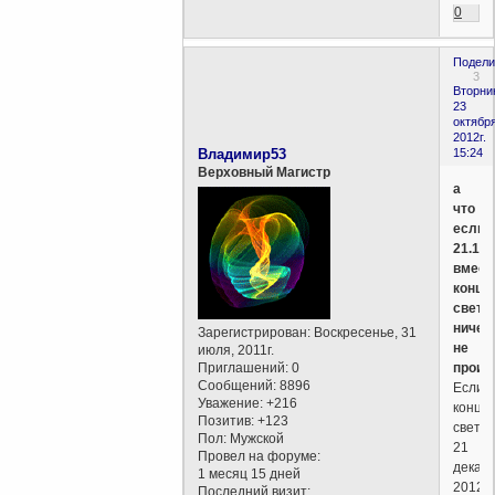
0
Подели
3
Вторни
23
октября
2012г.
Владимир53
15:24
Верховный Магистр
а
что
если
21.12.
вмест
конца
света
ничег
Зарегистрирован
: Воскресенье, 31
не
июля, 2011г.
Приглашений:
0
произ
Сообщений:
8896
Если
Уважение:
+216
конца
Позитив:
+123
света
Пол:
Мужской
21
Провел на форуме:
декаб
1 месяц 15 дней
2012
Последний визит: