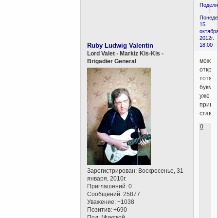
Подели
1
Понеде
15
октября
2012г.
Ruby Ludwig Valentin
18:00
Lord Valet - Markiz Kis-Kis -
можно
Brigadier General
откры
тотали
букме
уже
прини
ставки
0
Зарегистрирован
: Воскресенье, 31
января, 2010г.
Приглашений:
0
Сообщений:
25877
Уважение:
+1038
Позитив:
+690
Пол:
Мужской