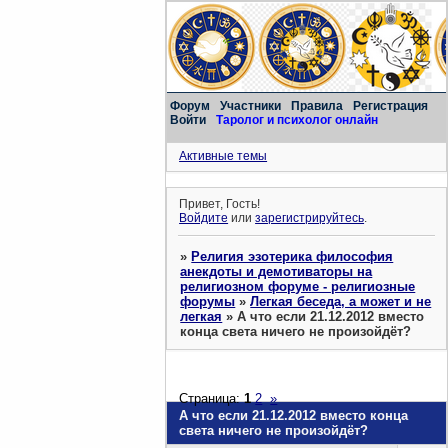
Форум
Участники
Правила
Регистрация
Войти
Таролог и психолог онлайн
Активные темы
Привет, Гость!
Войдите
или
зарегистрируйтесь
.
»
Религия эзотерика философия
анекдоты и демотиваторы на
религиозном форуме - религиозные
форумы
»
Легкая беседа, а может и не
легкая
»
А что если 21.12.2012 вместо
конца света ничего не произойдёт?
Страница:
1
2
»
А что если 21.12.2012 вместо конца
света ничего не произойдёт?