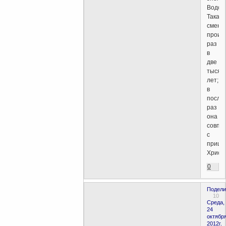
Водол
Такая
смена
проис
раз
в
две
тысяч
лет;
в
после
раз
она
совпа
с
прише
Христа
0
Подели
10
Среда,
24
октября
2012г.