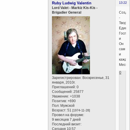
Ruby Ludwig Valentin
13:22
Lord Valet - Markiz Kis-Kis -
Созда
Brigadier General
-
Творе
Един.
Госпо
и
Он
сам
и
кажды
Месси
0
Зарегистрирован
: Воскресенье, 31
января, 2010г.
Приглашений:
0
Сообщений:
25877
Уважение:
+1038
Позитив:
+690
Пол:
Мужской
Возраст:
51
[1974-11-28]
Провел на форуме:
9 месяцев 7 дней
Последний визит:
Сегодня 10:57