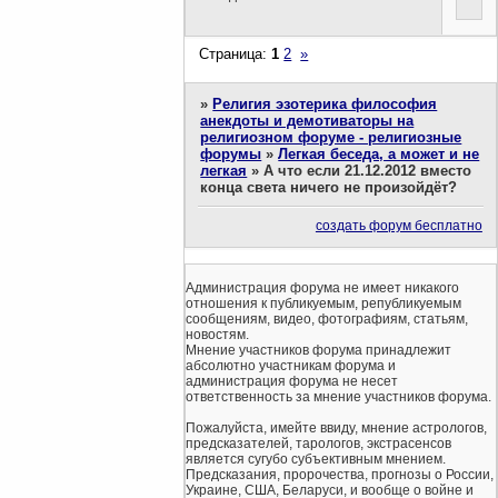
Страница:
1
2
»
»
Религия эзотерика философия
анекдоты и демотиваторы на
религиозном форуме - религиозные
форумы
»
Легкая беседа, а может и не
легкая
»
А что если 21.12.2012 вместо
конца света ничего не произойдёт?
создать форум бесплатно
Администрация форума не имеет никакого
отношения к публикуемым, републикуемым
сообщениям, видео, фотографиям, статьям,
новостям.
Мнение участников форума принадлежит
абсолютно участникам форума и
администрация форума не несет
ответственность за мнение участников форума.
Пожалуйста, имейте ввиду, мнение астрологов,
предсказателей, тарологов, экстрасенсов
является сугубо субъективным мнением.
Предсказания, пророчества, прогнозы о России,
Украине, США, Беларуси, и вообще о войне и