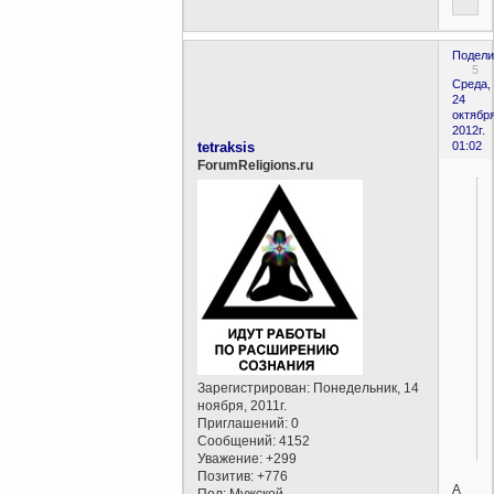
Подели
5
Среда,
24
октября
2012г.
tetraksis
01:02
ForumReligions.ru
Зарегистрирован
: Понедельник, 14
ноября, 2011г.
Приглашений:
0
Сообщений:
4152
Уважение:
+299
Позитив:
+776
А
Пол:
Мужской