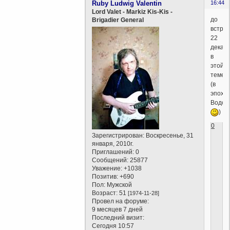
Ruby Ludwig Valentin
16:44
Lord Valet - Markiz Kis-Kis -
до
Brigadier General
встре
22
декаб
в
этой
теме
(в
эпохе
Водол
)
0
Зарегистрирован
: Воскресенье, 31
января, 2010г.
Приглашений:
0
Сообщений:
25877
Уважение:
+1038
Позитив:
+690
Пол:
Мужской
Возраст:
51
[1974-11-28]
Провел на форуме:
9 месяцев 7 дней
Последний визит:
Сегодня 10:57