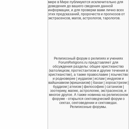
мире в Мире публикуются исключительно для
доведения до вашего сведения данной
информации, и для проверки вами лично всех
этих предсказаний, пророчеств и прогнозов от
экстрасенсов, магов, астрологов, тарологов.
Религиозный форум о религиях и учениях
ForumReligions.ru представляет для
обсуждения разделы: общее христианство
(католицизм, протестантизм и другие течения в
христианстве), а также православие | язычество
и родноверие | иудаизм | ислам | индуизм и
вайшнавизм (кришнаизм) | бахаи | зороастризм |
буддизм | атеизм | философию | сатанизм |
эзотерику, магию, астрологию, экстрасенсов, и
многое другое. А также новинка на религиозном
форуме - открылся сектоведческий форум о
сектах, сектоведении и сектоведах.
Религиозные форумы.