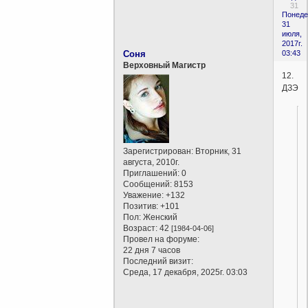
31
Понеде
31
июля,
2017г.
Соня
03:43
Верховный Магистр
12.
ДЗЭН
Зарегистрирован
: Вторник, 31
августа, 2010г.
Приглашений:
0
Сообщений:
8153
Уважение:
+132
Позитив:
+101
Пол:
Женский
Возраст:
42
[1984-04-06]
Провел на форуме:
22 дня 7 часов
Последний визит:
Среда, 17 декабря, 2025г. 03:03