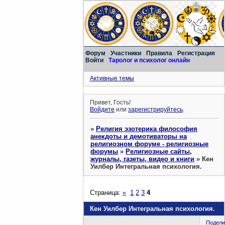
Форум
Участники
Правила
Регистрация
Войти
Таролог и психолог онлайн
Активные темы
Привет, Гость!
Войдите
или
зарегистрируйтесь
.
»
Религия эзотерика философия
анекдоты и демотиваторы на
религиозном форуме - религиозные
форумы
»
Религиозные сайты,
журналы, газеты, видео и книги
»
Кен
Уилбер Интегральная психология.
Страница:
«
1
2
3
4
Кен Уилбер Интегральная психология.
Подели