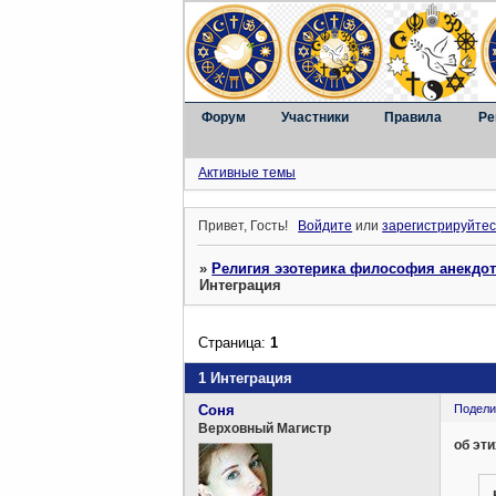
Форум
Участники
Правила
Ре
Активные темы
Привет, Гость!
Войдите
или
зарегистрируйтес
»
Религия эзотерика философия анекдо
Интеграция
Страница:
1
1 Интеграция
Соня
Подели
Верховный Магистр
об эт