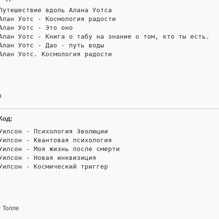
Путешествие вдоль Алана Уотса

Алан Уотс - Космология радости

Алан Уотс - Это оно

Алан Уотс - Книга о табу на знание о том, кто ты есть.

Алан Уотс - Дао - путь воды

Алан Уотс. Космология радости
н
Код:
Уилсон - Психология Эволюции

Уилсон - Квантовая психология

Уилсон - Моя жизнь после смерти

Уилсон - Новая инквизиция

Уилсон - Космический триггер
т Толле