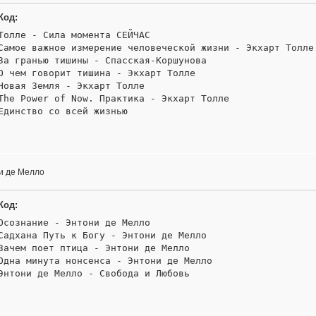
Код:
Толле - Сила момента СЕЙЧАС 

Самое важное измерение человеческой жизни - Экхарт Толле 
За гранью тишины - Спасская-Коршунова 

О чем говорит тишина - Экхарт Толле 

Новая Земля - Экхарт Толле 

The Power of Now. Практика - Экхарт Толле 

Единство со всей жизнью
и де Мелло
Код:
Осознание - Энтони де Мелло

Садхана Путь к Богу - Энтони де Мелло 

Зачем поет птица - Энтони де Мелло

Одна минута нонсенса - Энтони де Мелло

Энтони де Мелло - Свобода и Любовь