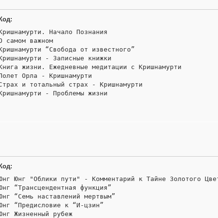
Код:
Кришнамурти. Начало Познания 

О самом важном 

Кришнамурти “Свобода от известного” 

Кришнамурти - Записные книжки 

Книга жизни. Ежедневные медитации с Кришнамурти 

Полет Орла - Кришнамурти 

Страх и тотальный страх - Кришнамурти 

Кришнамурти - Проблемы жизни
Код:
Юнг Юнг "Облики пути" - Комментарий к Тайне Золотого Цвет
Юнг “Трансцендентная функция” 

Юнг “Семь наставлений мертвым” 

Юнг “Предисловие к “И-цзин” 

Юнг Жизненный рубеж 
