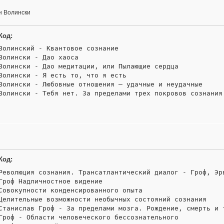
н Волински
Код:
Волинский - Квантовое сознание 

Волински - Дао хаоса 

Волински - Дао медитации, или Пылающие сердца 

Волински - Я есть то, что я есть 

Волински - Любовные отношения — удачные и неудачные 

Волински - Тебя нет. За пределами трех покровов сознания
Код:
Революция сознания. Трансатлантический диалог - Гроф, Эрв
Гроф Надличностное видение

Совокупности конденсированного опыта

Целительные возможности необычных состояний сознания

Станислав Гроф - За пределами мозга. Рождение, смерть и т
Гроф - Области человеческого бессознательного
