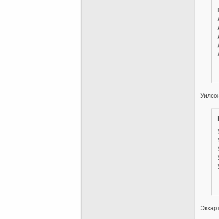
Уилсо
Экхар