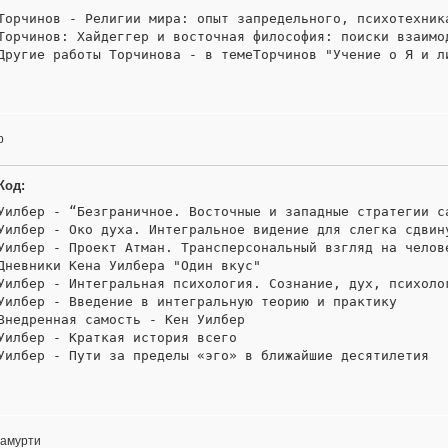
Торчинов - Религии мира: опыт запредельного, психотехника
Торчинов: Хайдеггер и восточная философия: поиски взаимод
Другие работы Торчинова - в темеТорчинов "Учение о Я и л
р
Код:
Уилбер - “Безграничное. Восточные и западные стратегии са
Уилбер - Око духа. Интегральное видение для слегка сдвину
Уилбер - Проект Атман. Трансперсональный взгляд на челове
Дневники Кена Уилбера "Один вкус"

Уилбер - Интегральная психология. Сознание, дух, психолог
Уилбер - Введение в интегральную теорию и практику

Внедренная самость - Кен Уилбер

Уилбер - Краткая история всего

Уилбер - Пути за пределы «эго» в ближайшие десятилетия
амурти