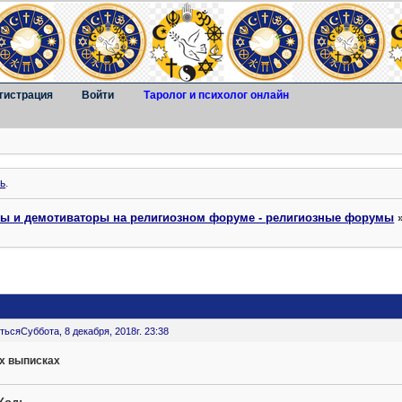
гистрация
Войти
Таролог и психолог онлайн
ь
.
ты и демотиваторы на религиозном форуме - религиозные форумы
ться
Суббота, 8 декабря, 2018г. 23:38
их выписках