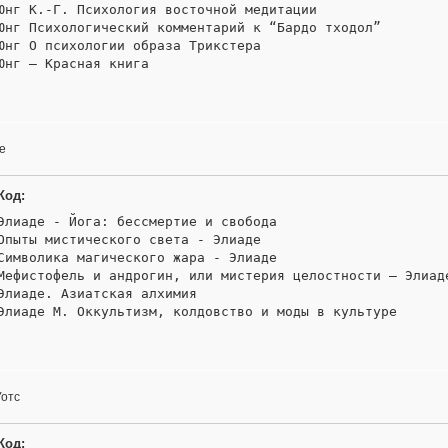
Юнг К.-Г. Психология восточной медитации 

Юнг Психологический комментарий к “Бардо тходол” 

Юнг О психологии образа Трикстера

Юнг – Красная книга
е
Код:
Элиаде - Йога: бессмертие и свобода

Опыты мистического света - Элиаде 

Символика магического жара - Элиаде 

Мефистофель и андрогин, или мистерия целостности — Элиаде
Элиаде. Азиатская алхимия 

Элиаде М. Оккультизм, колдовство и моды в культуре
Уотс
Код: