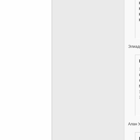
Элиад
Алан 