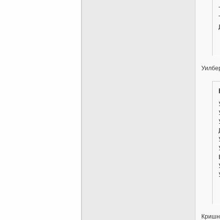
Уилбе
Кришн