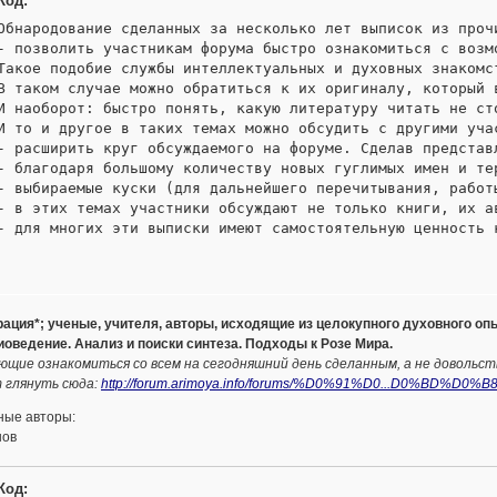
Код:
Обнародование сделанных за несколько лет выписок из прочи
- позволить участникам форума быстро ознакомиться с возм
Такое подобие службы интеллектуальных и духовных знакомс
В таком случае можно обратиться к их оригиналу, который в
И наоборот: быстро понять, какую литературу читать не сто
И то и другое в таких темах можно обсудить с другими учас
- расширить круг обсуждаемого на форуме. Сделав представ
- благодаря большому количеству новых гуглимых имен и те
- выбираемые куски (для дальнейшего перечитывания, работ
- в этих темах участники обсуждают не только книги, их а
- для многих эти выписки имеют самостоятельную ценность 
рация*; ученые, учителя, авторы, исходящие из целокупного духовного о
иоведение. Анализ и поиски синтеза. Подходы к Розе Мира.
ющие ознакомиться со всем на сегодняшний день сделанным, а не довольс
 глянуть сюда:
http://forum.arimoya.info/forums/%D0%91%D0...D0%BD%D0%B8
ные авторы:
нов
Код: