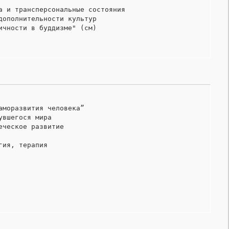
 и трансперсональные состояния

ополнительности культур

ичности в буддизме" (см)
моразвития человека”

вшегося мира

ческое развитие

ия, терапия 
