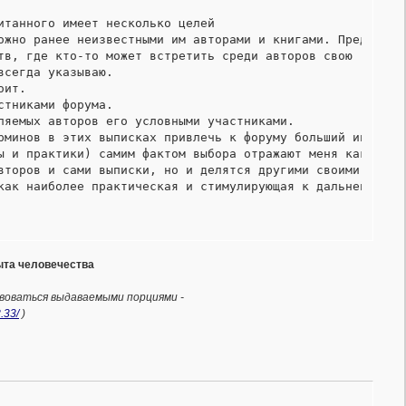
танного имеет несколько целей

ожно ранее неизвестными им авторами и книгами. Представи
тв, где кто-то может встретить среди авторов свою "духовн
сегда указываю.

ит.

тниками форума.

ляемых авторов его условными участниками.

рминов в этих выписках привлечь к форуму больший интерес 
ы и практики) самим фактом выбора отражают меня как лично
второв и сами выписки, но и делятся другими своими сообра
как наиболее практическая и стимулирующая к дальнейшей р
пыта человечества
твоваться выдаваемыми порциями -
.33/
)