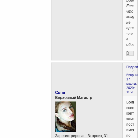
Виилм
Если
что
кому
не
пригл
- не
в
обессу
0
Подели
2
Вторни
17
марта,
2020г.
Соня
11:26
Верховный Магистр
Больш
всего
критич
замеч
посту
именн
по
Зарегистрирован
: Вторник, 31