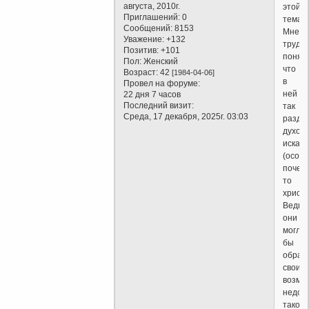
августа, 2010г.
этой
Приглашений:
0
темати
Сообщений:
8153
Мне
Уважение:
+132
трудн
Позитив:
+101
понять
Пол:
Женский
что
Возраст:
42
[1984-04-06]
в
Провел на форуме:
ней
22 дня 7 часов
Последний визит:
так
Среда, 17 декабря, 2025г. 03:03
раздр
духов
искат
(особ
почем
то
христи
Ведь
они
могли
бы
обрат
свои
возму
недоу
таком