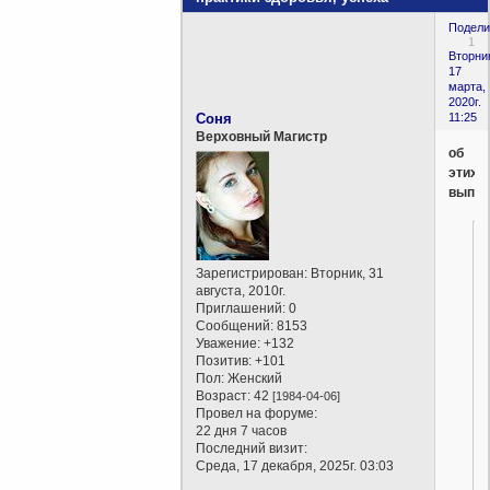
Подели
1
Вторни
17
марта,
2020г.
Соня
11:25
Верховный Магистр
об
этих
выпис
Зарегистрирован
: Вторник, 31
августа, 2010г.
Приглашений:
0
Сообщений:
8153
Уважение:
+132
Позитив:
+101
Пол:
Женский
Возраст:
42
[1984-04-06]
Провел на форуме:
22 дня 7 часов
Последний визит:
Среда, 17 декабря, 2025г. 03:03