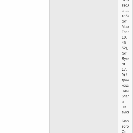
твоя
спасл
тебя"
(от
Марка
Глава
10,
46-
52),
(от
Луки,
гл.
17,
9) /
даже
когда
никак
благо
и
не
высказ
Более
того:
Он