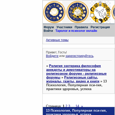
Форум
Участники
Правила
Регистрация
Войти
Таролог и психолог онлайн
Активные темы
Привет, Гость!
Войдите
или
зарегистрируйтесь
.
»
Религия эзотерика философия
анекдоты и демотиваторы на
религиозном форуме - религиозные
форумы
»
Религиозные сайты,
журналы, газеты, видео и книги
»
13
Психология, Популярная пси-гия,
практики здоровья, успеха
Страница:
1
2
3
…
14
»
13 Психология, Популярная пси-гия,
практики здоровья, успеха