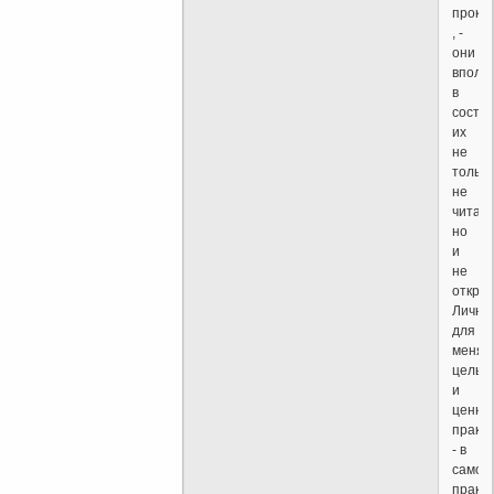
проку
, -
они
вполн
в
состо
их
не
только
не
читать
но
и
не
открыв
Лично
для
меня
цель
и
ценно
практ
- в
самой
практ