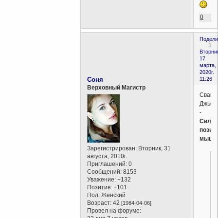
0
Подели
3
Вторни
17
марта,
2020г.
Соня
11:26
Верховный Магистр
Свами
Джьет
-
Сила
позит
мышл
Зарегистрирован
: Вторник, 31
августа, 2010г.
Приглашений:
0
Сообщений:
8153
Уважение:
+132
Позитив:
+101
Пол:
Женский
Возраст:
42
[1984-04-06]
Провел на форуме: