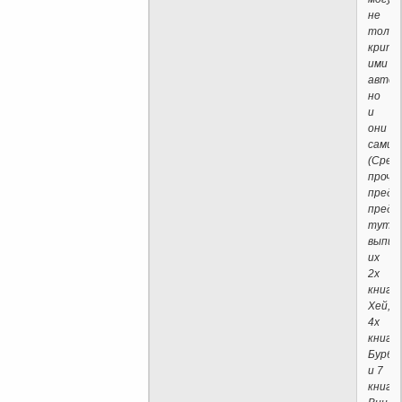
не
тольк
крити
ими
автор
но
и
они
сами.
(Сред
прочег
предп
предс
тут
выпис
их
2х
книг
Хей,
4х
книг
Бурбо
и 7
книг