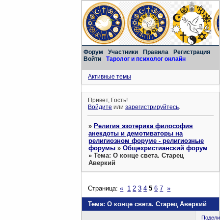
Форум
Участники
Правила
Регистрация
Войти
Таролог и психолог онлайн
Активные темы
Привет, Гость!
Войдите
или
зарегистрируйтесь
.
»
Религия эзотерика философия
анекдоты и демотиваторы на
религиозном форуме - религиозные
форумы
»
Общехристианский форум
»
Тема: О конце света. Старец
Аверкий
Страница:
«
1
2
3
4
5
6
7
»
Тема: О конце света. Старец Аверкий
Подели