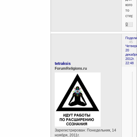
кого
то
стерж
0
Подели
45
Четверг
20
декабр
2012г.
tetraksis
22:48
ForumReligions.ru
Зарегистрирован
: Понедельник, 14
ноября, 2011г.