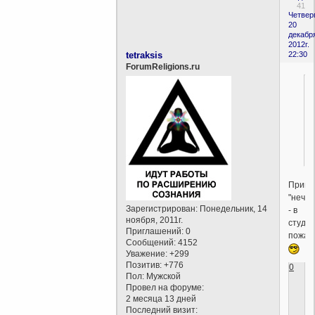
41
Четверг
20
декабр
2012г.
tetraksis
22:30
ForumReligions.ru
Приме
"нечел
Зарегистрирован
: Понедельник, 14
- в
ноября, 2011г.
студию
Приглашений:
0
пожалу
Сообщений:
4152
Уважение:
+299
Позитив:
+776
0
Пол:
Мужской
Провел на форуме:
2 месяца 13 дней
Последний визит: