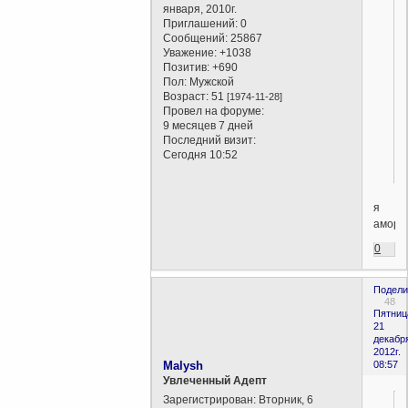
января, 2010г.
Приглашений:
0
Сообщений:
25867
Уважение:
+1038
Позитив:
+690
Пол:
Мужской
Возраст:
51
[1974-11-28]
Провел на форуме:
9 месяцев 7 дней
Последний визит:
Сегодня 10:52
я
амора
0
Подели
48
Пятниц
21
декабр
2012г.
Malysh
08:57
Увлеченный Адепт
Зарегистрирован
: Вторник, 6