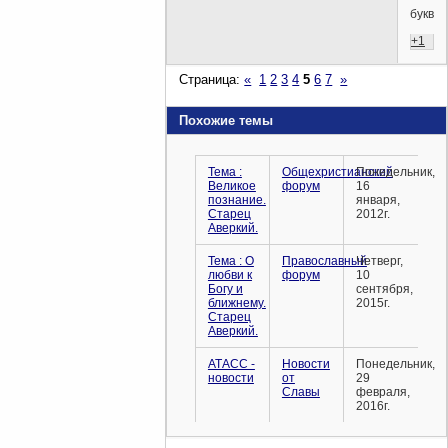
буквы.
+1
Страница:
«
1
2
3
4
5
6
7
»
Похожие темы
Тема :
Общехристианский
Понедельник,
Великое
форум
16
познание.
января,
Старец
2012г.
Аверкий.
Тема : О
Православный
Четверг,
любви к
форум
10
Богу и
сентября,
ближнему.
2015г.
Старец
Аверкий.
АТАСС -
Новости
Понедельник,
новости
от
29
Славы
февраля,
2016г.