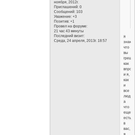
ноября, 2012г.
Приглашений:
0
Сообщений:
103
Уважение:
+3
Позитив:
+1
Провел на форуме:
21 час 43 минуты
Последний визит:
я
Среда, 24 апреля, 2013г. 18:57
знаю,
что
вы
грешни
как
впроч
и я,
как
и
все
люди
а
что
еще
есть
в
вас,
я