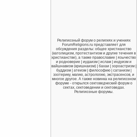
Религиозный форум о религиях и учениях
ForumReligions.ru представляет для
обсуждения разделы: общее христианство
(католицизм, протестантизм и другие течения в
христианстве), а также православие | язычество
и родноверие | иудаизм | ислам | индуизм и
вайшнавизм (кришнаизм) | бахаи | зороастризм |
буддизм | атеизм | философию | сатанизм |
эзотерику, магию, астрологию, экстрасенсов, и
многое другое. А также новинка на религиозном
форуме - открылся сектоведческий форум о
сектах, сектоведении и сектоведах.
Религиозные форумы.