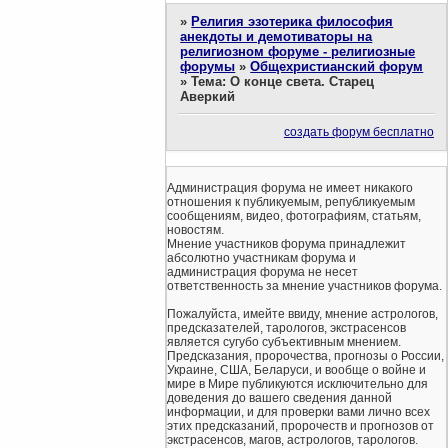
»
Религия эзотерика философия
анекдоты и демотиваторы на
религиозном форуме - религиозные
форумы
»
Общехристианский форум
»
Тема: О конце света. Старец
Аверкий
создать форум бесплатно
Администрация форума не имеет никакого
отношения к публикуемым, републикуемым
сообщениям, видео, фотографиям, статьям,
новостям.
Мнение участников форума принадлежит
абсолютно участникам форума и
администрация форума не несет
ответственность за мнение участников форума.
Пожалуйста, имейте ввиду, мнение астрологов,
предсказателей, тарологов, экстрасенсов
является сугубо субъективным мнением.
Предсказания, пророчества, прогнозы о России,
Украине, США, Беларуси, и вообще о войне и
мире в Мире публикуются исключительно для
доведения до вашего сведения данной
информации, и для проверки вами лично всех
этих предсказаний, пророчеств и прогнозов от
экстрасенсов, магов, астрологов, тарологов.