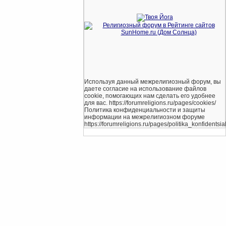
Используя данный межрелигиозный форум, вы
даете согласие на использование файлов
cookie, помогающих нам сделать его удобнее
для вас. https://forumreligions.ru/pages/cookies/
Политика конфиденциальности и защиты
информации на межрелигиозном форуме
https://forumreligions.ru/pages/politika_konfidentsial