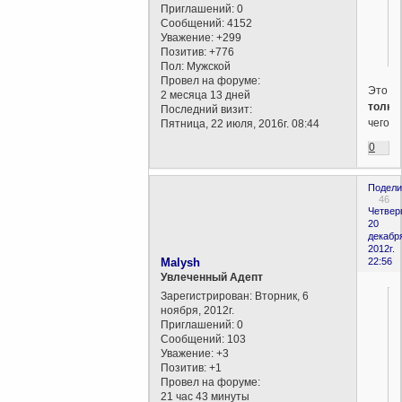
Приглашений:
0
Сообщений:
4152
Уважение:
+299
Позитив:
+776
Пол:
Мужской
Провел на форуме:
Это
2 месяца 13 дней
толко
Последний визит:
чего?
Пятница, 22 июля, 2016г. 08:44
0
Подели
46
Четверг
20
декабр
2012г.
Malysh
22:56
Увлеченный Адепт
Зарегистрирован
: Вторник, 6
ноября, 2012г.
Приглашений:
0
Сообщений:
103
Уважение:
+3
Позитив:
+1
Провел на форуме:
21 час 43 минуты