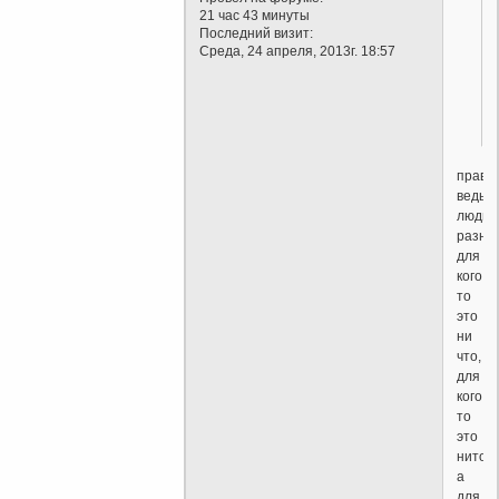
21 час 43 минуты
Последний визит:
Среда, 24 апреля, 2013г. 18:57
прави
ведь
люди
разны
для
кого
то
это
ни
что,
для
кого
то
это
ниточк
а
для