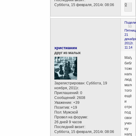
Последний визит:
0
Суббота, 15 февраля, 2014г. 08:06
Подели
50
Пятниц
21
декабр
2012г.
христианин
11:14
друг из малых
Malysh
библи
тоже
напис
людьм
Зарегистрирован
: Суббота, 19
мало
ноября, 2011г.
того,
Приглашений:
0
ещё
Сообщений:
2608
и
Уважение:
+39
отред
Позитив:
+19
под
Пол:
Мужской
Провел на форуме:
свои
26 дней 9 часов
учения
Последний визит:
ну
Суббота, 15 февраля, 2014г. 08:06
напри