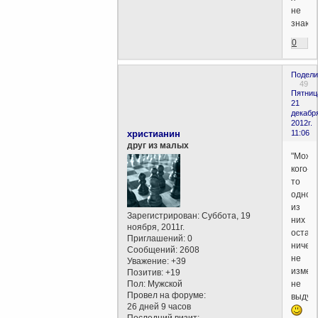
не
знаю
0
Подели
49
Пятниц
21
декабр
2012г.
христианин
11:06
друг из малых
"Можн
кого-
то
одног
из
Зарегистрирован
: Суббота, 19
них
ноября, 2011г.
остави
Приглашений:
0
ничего
Сообщений:
2608
не
Уважение:
+39
измен
Позитив:
+19
не
Пол:
Мужской
Провел на форуме:
выдум
26 дней 9 часов