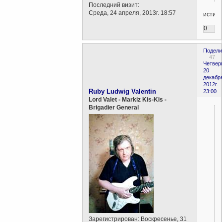
Последний визит:
Среда, 24 апреля, 2013г. 18:57
истин
0
Подели
47
Четверг
20
декабр
2012г.
Ruby Ludwig Valentin
23:00
Lord Valet - Markiz Kis-Kis -
Brigadier General
Зарегистрирован
: Воскресенье, 31