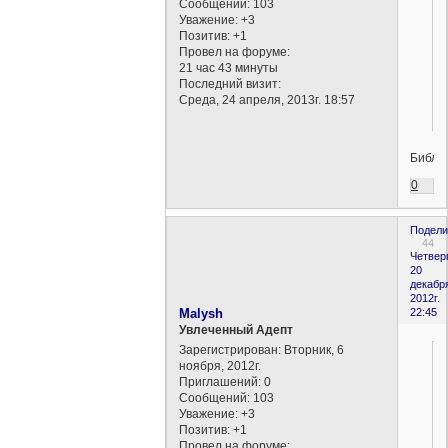
Сообщений:
103
Уважение:
+3
Позитив:
+1
Провел на форуме:
21 час 43 минуты
Последний визит:
Среда, 24 апреля, 2013г. 18:57
Библи
0
Подели
44
Четверг
20
декабр
2012г.
Malysh
22:45
Увлеченный Адепт
Зарегистрирован
: Вторник, 6
ноября, 2012г.
Приглашений:
0
Сообщений:
103
Уважение:
+3
Позитив:
+1
Провел на форуме: