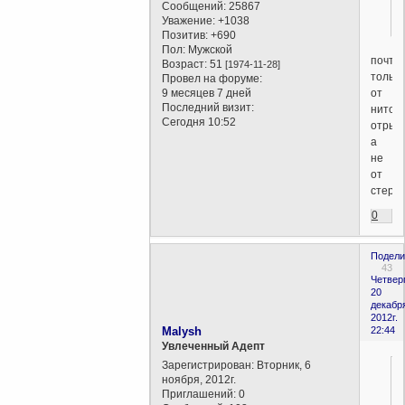
Сообщений:
25867
Уважение:
+1038
Позитив:
+690
Пол:
Мужской
почти.
Возраст:
51
[1974-11-28]
только
Провел на форуме:
от
9 месяцев 7 дней
Последний визит:
ниточ
Сегодня 10:52
отрыв
а
не
от
стержн
0
Подели
43
Четверг
20
декабр
2012г.
Malysh
22:44
Увлеченный Адепт
Зарегистрирован
: Вторник, 6
ноября, 2012г.
Приглашений:
0