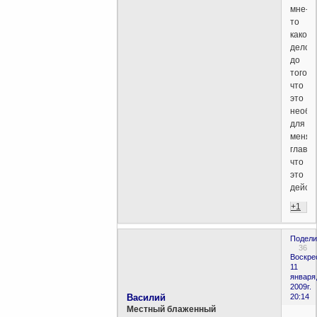
мне-
то
какое
дело,
до
того,
что
это
необъ
для
меня
главно
что
это
действ
+1
Подели
36
Воскре
11
января
2009г.
Василий
20:14
Местный блаженный