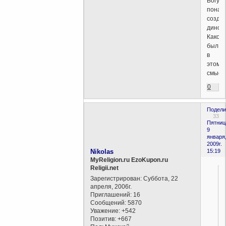
Богу
понад
создав
диноз
Какой
был
в
этом
смысл
0
Подели
33
Пятниц
9
января
2009г.
Nikolas
15:19
MyReligion.ru EzoKupon.ru
Religii.net
Зарегистрирован
: Суббота, 22
апреля, 2006г.
Приглашений:
16
Сообщений:
5870
Уважение:
+542
Позитив:
+667