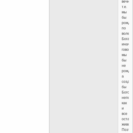
вечно,
т.е.
мы
бы
рожда
по
воле
Бога,
иначе
говоря
мы
бы
не
рожда
а
созда
бы
Богом
непос
как
и
все
остал
живое.
Поэто