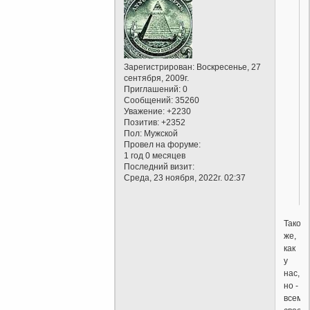
Зарегистрирован
: Воскресенье, 27
сентября, 2009г.
Приглашений:
0
Сообщений:
35260
Уважение:
+2230
Позитив:
+2352
Пол:
Мужской
Провел на форуме:
1 год 0 месяцев
Последний визит:
Среда, 23 ноября, 2022г. 02:37
Такой
же,
как
у
нас,
но -
всему