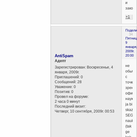
и
закон
+1
Подели
34
Пятниц
9
января
2009г.
AntiSpam
20:00
Aдепт
не
Зарегистрирован
: Воскресенье, 4
обьяс
января, 2009г.
с
Приглашений:
0
Сообщений:
28
точки
Уважение:
0
зрени
Позитив:
0
офици
Провел на форуме:
науки.
2 часа 0 минут
ja bi
Последний визит:
skazal
Четверг, 10 сентября, 2009г. 00:53
SEGO
nauki
(tak
ge