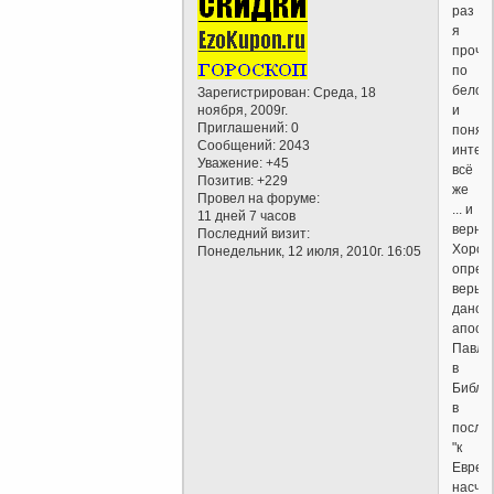
раз
я
прочи
по
белор
Зарегистрирован
: Среда, 18
ноября, 2009г.
и
Приглашений:
0
понял,
Сообщений:
2043
интер
Уважение:
+45
всё
Позитив:
+229
же
Провел на форуме:
... и
11 дней 7 часов
верно.
Последний визит:
Хорош
Понедельник, 12 июля, 2010г. 16:05
опред
веры
дано
апост
Павло
в
Библи
в
посла
"к
Евреям
насчё