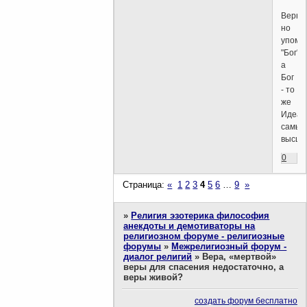
Верно
но
упомя
"Бог",
а
Бог
- то
же
Идеал
самый
высши
0
Страница:
«
1
2
3
4
5
6
…
9
»
»
Религия эзотерика философия
анекдоты и демотиваторы на
религиозном форуме - религиозные
форумы
»
Межрелигиозный форум -
диалог религий
»
Вера, «мертвой»
веры для спасения недостаточно, а
веры живой?
создать форум бесплатно