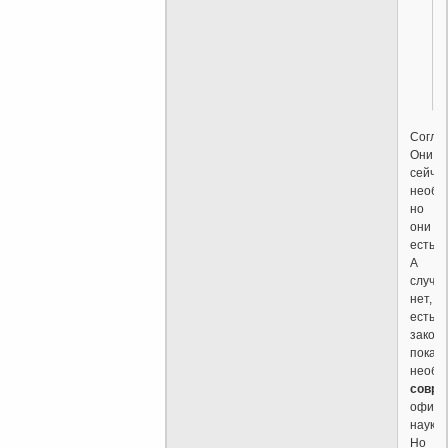
Соглас
Они
сейча
необъ
но
они
есть.
А
случа
нет,
есть
закон
пока
необъ
совре
офици
наукой
Но