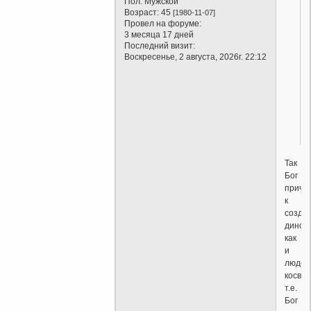
Пол:
Мужской
Возраст:
45
[1980-11-07]
Провел на форуме:
3 месяца 17 дней
Последний визит:
Воскресенье, 2 августа, 2026г. 22:12
Так
Бог
прича
к
созда
диноз
как
и
людей
косвен
т.е.
Бог