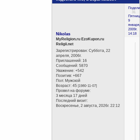
Подели
31
Пятниц
9
января
2009г.
Nikolas
14:18
MyReligion.ru EzoKupon.ru
Religii.net
Зарегистрирован
: Суббота, 22
апреля, 2006г.
Приглашений:
16
Сообщений:
5870
Уважение:
+542
Позитив:
+667
Пол:
Мужской
Возраст:
45
[1980-11-07]
Провел на форуме:
3 месяца 17 дней
Последний визит:
Воскресенье, 2 августа, 2026г. 22:12