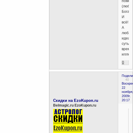
помощ
(любов
Бога.
И
всё!
А
любы
идеал
суть
време
иллюз
0
Подели
40
Воскре
22
ноября
2009г.
Скидки на EzoKupon.ru
20:17
Belmagic.ru EzoKupon.ru