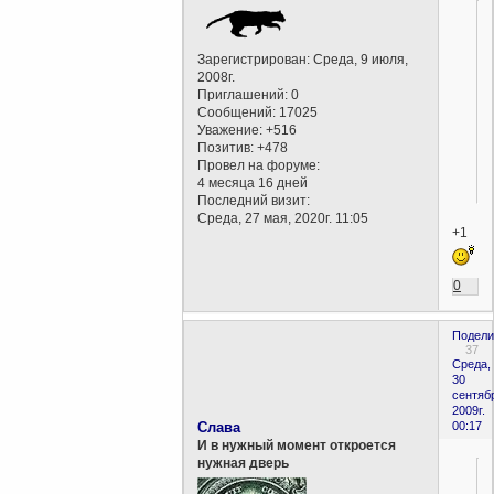
Зарегистрирован
: Среда, 9 июля,
2008г.
Приглашений:
0
Сообщений:
17025
Уважение:
+516
Позитив:
+478
Провел на форуме:
4 месяца 16 дней
Последний визит:
Среда, 27 мая, 2020г. 11:05
+1
0
Подели
37
Среда,
30
сентяб
2009г.
Слава
00:17
И в нужный момент откроется
нужная дверь