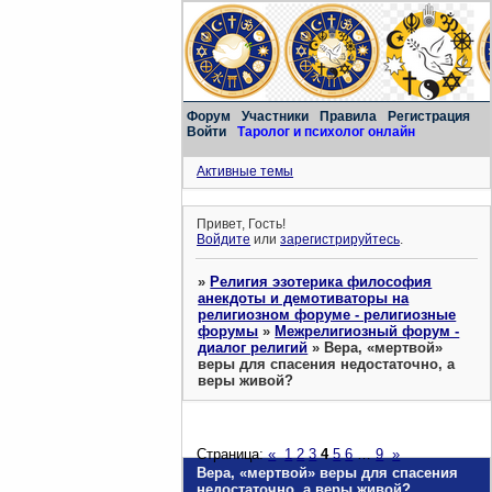
Форум
Участники
Правила
Регистрация
Войти
Таролог и психолог онлайн
Активные темы
Привет, Гость!
Войдите
или
зарегистрируйтесь
.
»
Религия эзотерика философия
анекдоты и демотиваторы на
религиозном форуме - религиозные
форумы
»
Межрелигиозный форум -
диалог религий
»
Вера, «мертвой»
веры для спасения недостаточно, а
веры живой?
Страница:
«
1
2
3
4
5
6
…
9
»
Вера, «мертвой» веры для спасения
недостаточно, а веры живой?