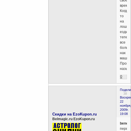
свое
время.
Когда-
то
на
лошад
ездили
теперь
все
больш
нак
машин
Прогр
назыв
0
Подели
38
Воскре
22
ноября
2009г.
Скидки на EzoKupon.ru
19:08
Belmagic.ru EzoKupon.ru
benedi
первы