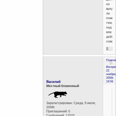
но
вряд
ли
помог
тем,
над
кем
дейст
совер
0
Подели
39
Воскре
22
ноября
2009г.
Василий
19:56
Местный блаженный
Зарегистрирован
: Среда, 9 июля,
2008г.
Приглашений:
0
Сообщений:
17025