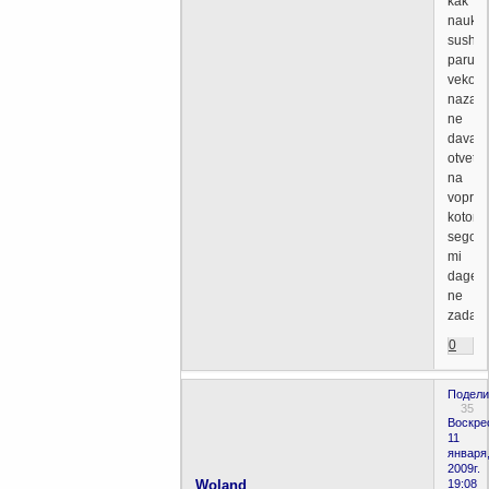
kak
nauka,
sushes
paru
vekov
nazad,
ne
davala
otveti
na
voprosi
kotorie
segod
mi
dage
ne
zadae
0
Подели
35
Воскре
11
января
2009г.
Woland
19:08