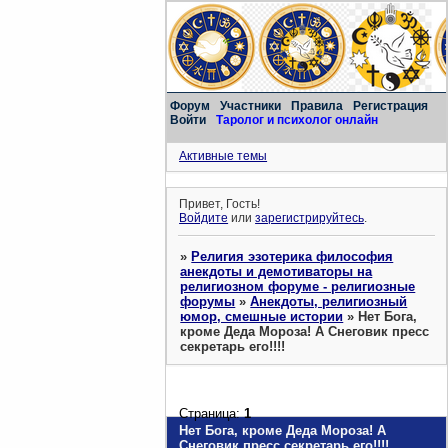
Форум
Участники
Правила
Регистрация
Войти
Таролог и психолог онлайн
Активные темы
Привет, Гость!
Войдите
или
зарегистрируйтесь
.
»
Религия эзотерика философия
анекдоты и демотиваторы на
религиозном форуме - религиозные
форумы
»
Анекдоты, религиозный
юмор, смешные истории
»
Нет Бога,
кроме Деда Мороза! А Снеговик пресс
секретарь его!!!!
Страница:
1
Нет Бога, кроме Деда Мороза! А
Снеговик пресс секретарь его!!!!