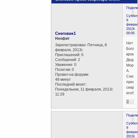
Подели
1
Суббот
9
феврал
2013г.
Снеговик1
00:05
Неофит
Нет
Зарегистрирован
: Пятница, 8
Бога,
февраля, 2013г.
кроме
Приглашений:
0
Сообщений:
2
Деда
Уважение:
0
Мороз
Позитив:
0
А
Провел на форуме:
Снего
48 минут
пресс
Последний визит:
секре
Понедельник, 11 февраля, 2013г.
его!!!!
11:29
0
Подели
2
Суббот
9
феврал
2013г.