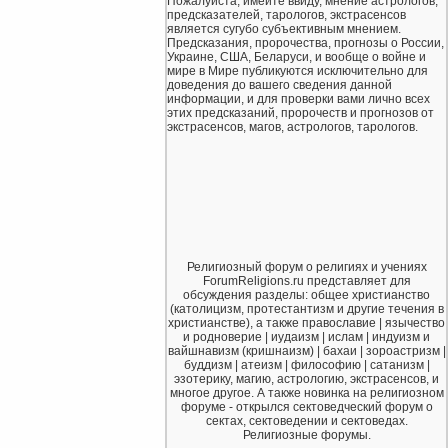
Пожалуйста, имейте ввиду, мнение астрологов,
предсказателей, тарологов, экстрасенсов
является сугубо субъективным мнением.
Предсказания, пророчества, прогнозы о России,
Украине, США, Беларуси, и вообще о войне и
мире в Мире публикуются исключительно для
доведения до вашего сведения данной
информации, и для проверки вами лично всех
этих предсказаний, пророчеств и прогнозов от
экстрасенсов, магов, астрологов, тарологов.
Религиозный форум о религиях и учениях
ForumReligions.ru представляет для
обсуждения разделы: общее христианство
(католицизм, протестантизм и другие течения в
христианстве), а также православие | язычество
и родноверие | иудаизм | ислам | индуизм и
вайшнавизм (кришнаизм) | бахаи | зороастризм |
буддизм | атеизм | философию | сатанизм |
эзотерику, магию, астрологию, экстрасенсов, и
многое другое. А также новинка на религиозном
форуме - открылся сектоведческий форум о
сектах, сектоведении и сектоведах.
Религиозные форумы.