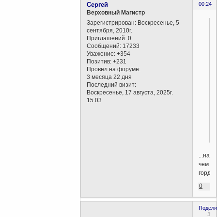
Сергей
00:24
Верховный Магистр
Зарегистрирован
: Воскресенье, 5
сентября, 2010г.
Приглашений:
0
Сообщений:
17233
Уважение:
+354
Позитив:
+231
Провел на форуме:
3 месяца 22 дня
Последний визит:
Воскресенье, 17 августа, 2025г.
15:03
...наш
чем
гордит
0
Подели
3