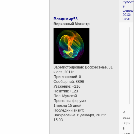
Суббот
9
феврал
2013г.
Владимир53
04:31
Верховный Магистр
Зарегистрирован
: Воскресенье, 31
июля, 2011г.
Приглашений:
0
Сообщений:
8896
Уважение:
+216
Позитив:
+123
Пол:
Мужской
Провел на форуме:
1 месяц 15 дней
Последний визит:
И
Воскресенье, 6 декабря, 2015г.
ведь
15:03
верят
в
него