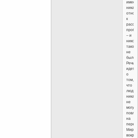
имеет
никако
отнош
к
расов
пробл
– и
никогд
таков
не
было.
Речь
идет
о
том,
что
люди
никак
не
могут
повли
на
перем
Мир
вокруг