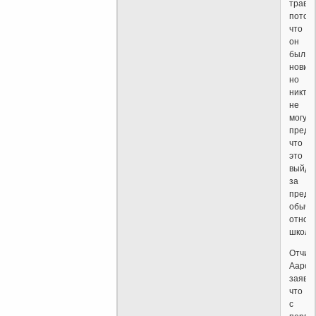
трави
потому
что
он
был
новичк
но
никто
не
могу
предп
что
это
выйде
за
преде
обычн
отнош
школь
Отчим
Аарон
заявил
что
с