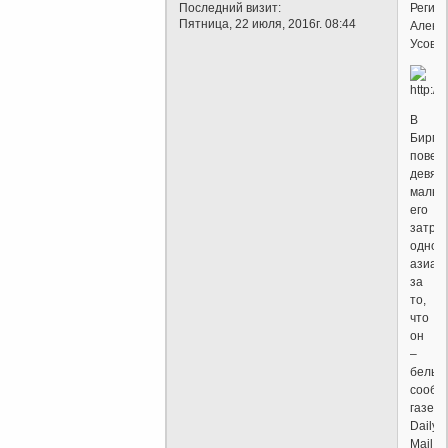
Последний визит:
Регион
Пятница, 22 июля, 2016г. 08:44
Алекс
Усов)
В
Бирми
повес
девят
мальчи
его
затра
однок
азиат
за
то,
что
он
–
белый
сообщ
газета
Daily
Mail