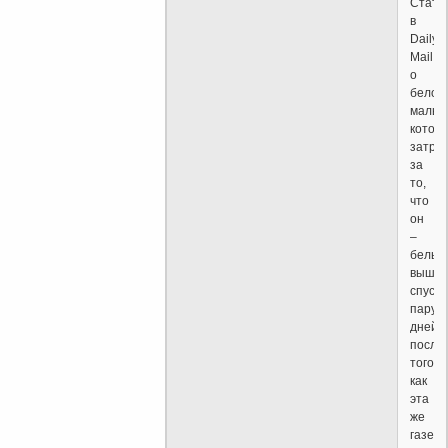
Стать
в
Daily
Mail
о
белом
мальчи
которо
затра
за
то,
что
он
–
белый
вышл
спустя
пару
дней
после
того
как
эта
же
газета