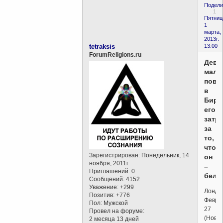
Подели
1
Пятниц
1
марта,
2013г.
tetraksis
13:00
ForumReligions.ru
Девя
маль
пове
в
Бирм
его
затр
за
то,
что
Зарегистрирован
: Понедельник, 14
он
ноября, 2011г.
–
Приглашений:
0
белы
Сообщений:
4152
Уважение:
+299
Лондо
Позитив:
+776
Февра
Пол:
Мужской
27
Провел на форуме:
(Новы
2 месяца 13 дней