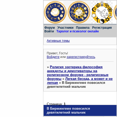
Форум
Участники
Правила
Регистрация
Войти
Таролог и психолог онлайн
Активные темы
Привет, Гость!
Войдите
или
зарегистрируйтесь
.
»
Религия эзотерика философия
анекдоты и демотиваторы на
религиозном форуме - религиозные
форумы
»
Легкая беседа, а может и не
легкая
»
В Бирмингеме повесился
девятилетний мальчик
Страница:
1
В Бирмингеме повесился
девятилетний мальчик