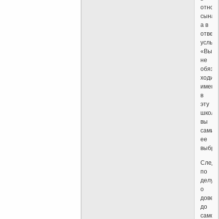
отнош
сына,
а в
ответ
услыш
«Вы
не
обяза
ходит
именн
в
эту
школу,
вы
сами
ее
выбра
Следс
по
делу
о
довед
до
самоу