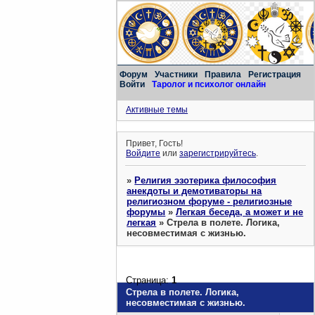
Форум
Участники
Правила
Регистрация
Войти
Таролог и психолог онлайн
Активные темы
Привет, Гость!
Войдите
или
зарегистрируйтесь
.
»
Религия эзотерика философия
анекдоты и демотиваторы на
религиозном форуме - религиозные
форумы
»
Легкая беседа, а может и не
легкая
»
Стрела в полете. Логика,
несовместимая с жизнью.
Страница:
1
Стрела в полете. Логика,
несовместимая с жизнью.