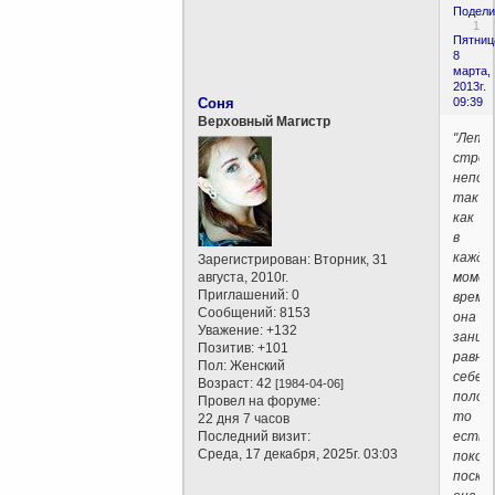
Подели
1
Пятниц
8
марта,
2013г.
Соня
09:39
Верховный Магистр
"Летя
стрел
непод
так
как
в
кажды
Зарегистрирован
: Вторник, 31
августа, 2010г.
моме
Приглашений:
0
време
Сообщений:
8153
она
Уважение:
+132
заним
Позитив:
+101
равно
Пол:
Женский
себе
Возраст:
42
[1984-04-06]
полож
Провел на форуме:
то
22 дня 7 часов
Последний визит:
есть
Среда, 17 декабря, 2025г. 03:03
покои
поско