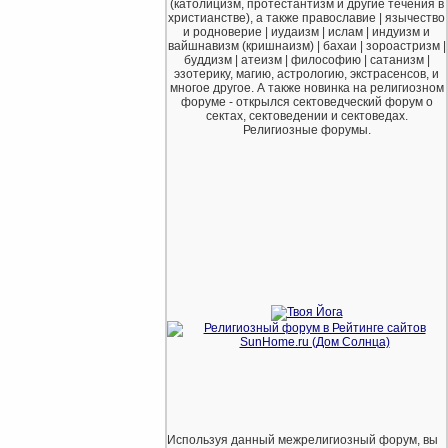
(католицизм, протестантизм и другие течения в
христианстве), а также православие | язычество
и родноверие | иудаизм | ислам | индуизм и
вайшнавизм (кришнаизм) | бахаи | зороастризм |
буддизм | атеизм | философию | сатанизм |
эзотерику, магию, астрологию, экстрасенсов, и
многое другое. А также новинка на религиозном
форуме - открылся сектоведческий форум о
сектах, сектоведении и сектоведах.
Религиозные форумы.
Используя данный межрелигиозный форум, вы