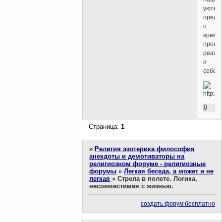
уютны
предс
о
време
простр
реаль
и
себе.
0
Страница:
1
»
Религия эзотерика философия
анекдоты и демотиваторы на
религиозном форуме - религиозные
форумы
»
Легкая беседа, а может и не
легкая
»
Стрела в полете. Логика,
несовместимая с жизнью.
создать форум бесплатно