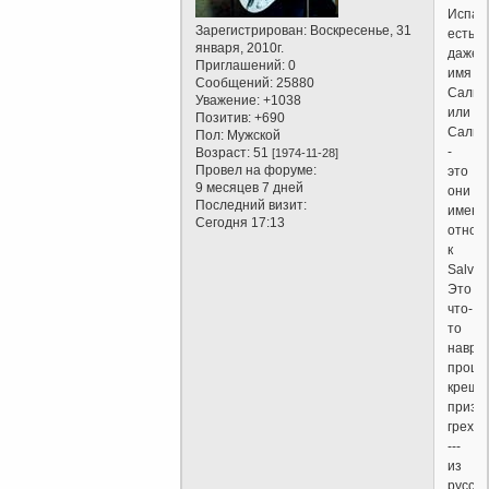
Испан
Зарегистрирован
: Воскресенье, 31
есть
января, 2010г.
даже
Приглашений:
0
имя
Сообщений:
25880
Сальв
Уважение:
+1038
или
Позитив:
+690
Сальв
Пол:
Мужской
-
Возраст:
51
[1974-11-28]
Провел на форуме:
это
9 месяцев 7 дней
они
Последний визит:
имеют
Сегодня 17:13
отнош
к
Salvat
Это
что-
то
навро
проце
креще
призн
грехов
---
из
русски