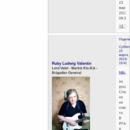
23
марта,
2013г.
09:32)
+1
Подели
3
Суббот
23
марта,
2013г.
Ruby Ludwig Valentin
19:41
Lord Valet - Markiz Kis-Kis -
http://
Brigadier General
по
русски
Спасе
но
не
совсе
то.
В
Итали
и