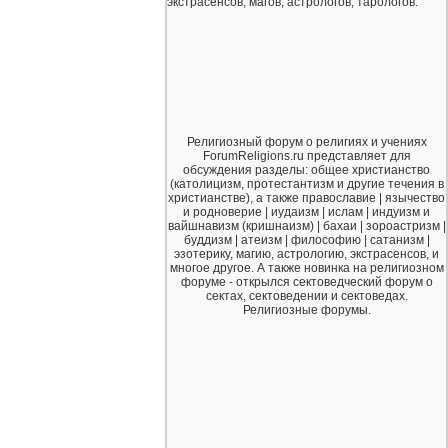
экстрасенсов, магов, астрологов, тарологов.
Религиозный форум о религиях и учениях
ForumReligions.ru представляет для
обсуждения разделы: общее христианство
(католицизм, протестантизм и другие течения в
христианстве), а также православие | язычество
и родноверие | иудаизм | ислам | индуизм и
вайшнавизм (кришнаизм) | бахаи | зороастризм |
буддизм | атеизм | философию | сатанизм |
эзотерику, магию, астрологию, экстрасенсов, и
многое другое. А также новинка на религиозном
форуме - открылся сектоведческий форум о
сектах, сектоведении и сектоведах.
Религиозные форумы.