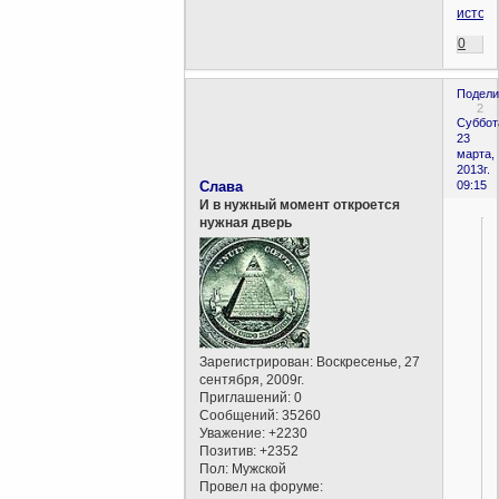
источ
0
Подели
2
Суббот
23
марта,
2013г.
Слава
09:15
И в нужный момент откроется
нужная дверь
Зарегистрирован
: Воскресенье, 27
сентября, 2009г.
Приглашений:
0
Сообщений:
35260
Уважение:
+2230
Позитив:
+2352
Пол:
Мужской
Провел на форуме: