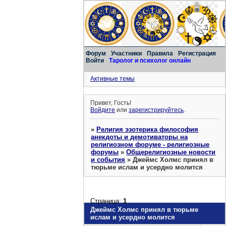
Форум
Участники
Правила
Регистрация
Войти
Таролог и психолог онлайн
Активные темы
Привет, Гость!
Войдите
или
зарегистрируйтесь
.
»
Религия эзотерика философия
анекдоты и демотиваторы на
религиозном форуме - религиозные
форумы
»
Общерелигиозные новости
и события
»
Джеймс Холмс принял в
тюрьме ислам и усердно молится
Страница:
1
Джеймс Холмс принял в тюрьме
ислам и усердно молится