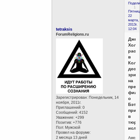
Подели
1
Пятниц
22
марта,
2013г.
tetraksis
12:04
ForumReligions.ru
Джей
Холм
расс
в
Коло
деся
зрит
на
прем
филь
Зарегистрирован
: Понедельник, 14
о
ноября, 2011г.
Бэтм
Приглашений:
0
прин
Сообщений:
4152
в
Уважение:
+299
тюрь
Позитив:
+776
Пол:
Мужской
исла
Провел на форуме:
2 месяца 13 дней
Амери