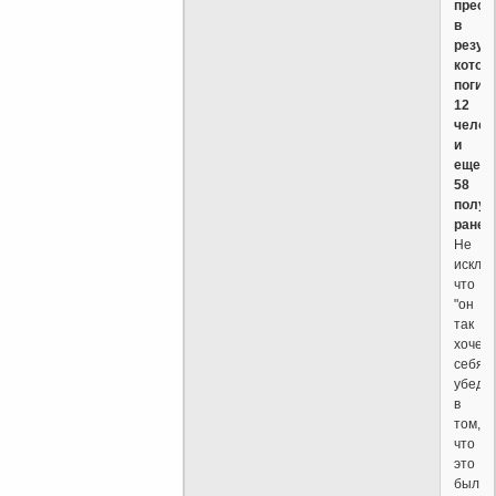
прест
в
резул
котор
погиб
12
челов
и
еще
58
получ
ранен
Не
исклю
что
"он
так
хочет
себя
убеди
в
том,
что
это
был