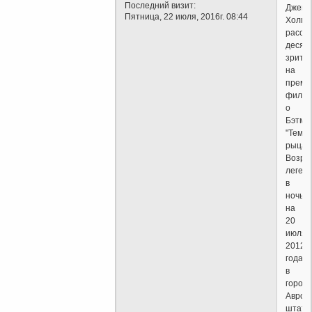
Последний визит:
Джейм
Пятница, 22 июля, 2016г. 08:44
Холмс
расст
десят
зрите
на
премь
фильм
о
Бэтме
"Темн
рыцар
Возро
леген
в
ночь
на
20
июля
2012
года
в
город
Аврор
штата