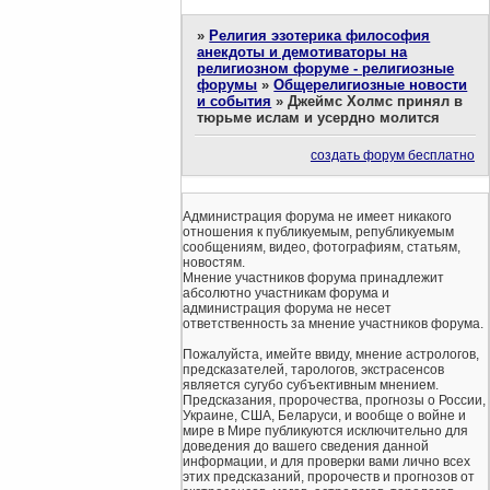
»
Религия эзотерика философия
анекдоты и демотиваторы на
религиозном форуме - религиозные
форумы
»
Общерелигиозные новости
и события
»
Джеймс Холмс принял в
тюрьме ислам и усердно молится
создать форум бесплатно
Администрация форума не имеет никакого
отношения к публикуемым, републикуемым
сообщениям, видео, фотографиям, статьям,
новостям.
Мнение участников форума принадлежит
абсолютно участникам форума и
администрация форума не несет
ответственность за мнение участников форума.
Пожалуйста, имейте ввиду, мнение астрологов,
предсказателей, тарологов, экстрасенсов
является сугубо субъективным мнением.
Предсказания, пророчества, прогнозы о России,
Украине, США, Беларуси, и вообще о войне и
мире в Мире публикуются исключительно для
доведения до вашего сведения данной
информации, и для проверки вами лично всех
этих предсказаний, пророчеств и прогнозов от