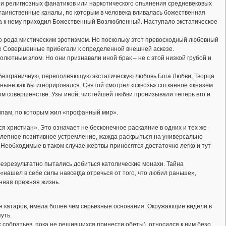
ции религиозных фанатиков или наркотического опьянения средневековых
 таинственные каналы, по которым в человека вливалась божественная
ма к нему приходил Божественный Возлюбленный. Наступало экстатическое
ого рода мистическим эротизмом. Но поскольку этот превосходный любовный
ие Совершенные прибегали к определенной внешней аскезе.
олютным злом. Но они признавали иной брак – не с этой низкой грубой и
безграничную, переполняющую экстатическую любовь Бога Любви, Творца
ныне как бы игнорировался. Святой смотрел «сквозь» сотканное «князем
ом совершенстве. Узы иной, чистейшей любви пронизывали теперь его и
типам, по которым жил «профанный мир».
 христиан». Это означает не бесконечное раскаяние в одних и тех же
иколепное позитивное устремление, жажда раскрыться на универсально
Необходимые в таком случае жертвы приносятся достаточно легко и тут
 безрезультатно пытались добиться католические монахи. Тайна
 «нашел в себе силы навсегда отречься от того, что любил раньше»,
енная прежняя жизнь.
ия катаров, имела более чем серьезные основания. Окружающие видели в
уть.
 собратьев, пока не решившихся принести обеты), относился к ним безо