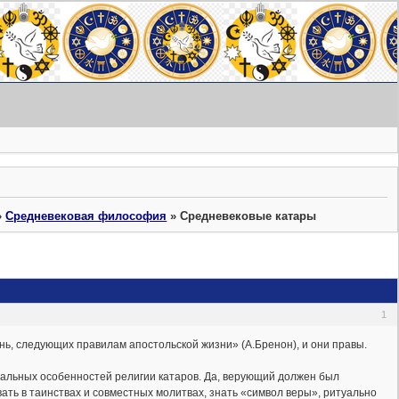
»
Средневековая философия
»
Средневековые катары
1
ь, следующих правилам апостольской жизни» (А.Бренон), и они правы.
уальных особенностей религии катаров. Да, верующий должен был
ть в таинствах и совместных молитвах, знать «символ веры», ритуально