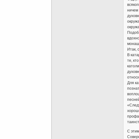
всяког
ничем 
духовн
окружа
окружа
Подоб
вдохно
монаше
Итак, 
В ката
те, кт
католи
духовн
относи
Для ка
познат
вопло
песней
«Следу
хорошо
профан
таинс
С этим
Соверш