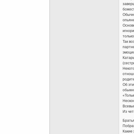
заверш
божест
Обычно
опьян
Основн
игнори
только
Так во
партне
эмоцио
Катары
(сестр
Некото
отноше
родите
Об эти
обыкн
«Тольк
Неско
Всевыш
Из чет
Братья
Побрат
Какие 