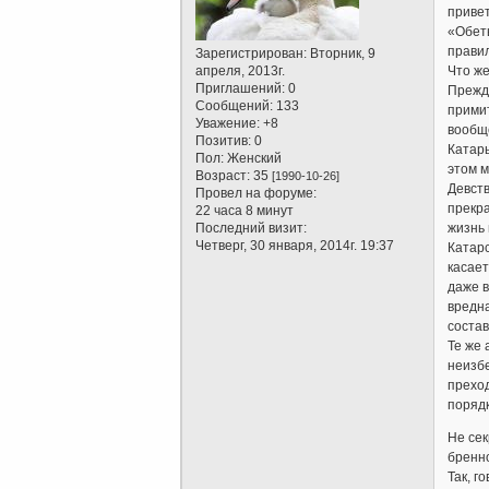
привет
«Обет
правил
Зарегистрирован
: Вторник, 9
апреля, 2013г.
Что ж
Приглашений:
0
Прежде
Сообщений:
133
примит
Уважение:
+8
вообще
Позитив:
0
Катар
Пол:
Женский
этом м
Возраст:
35
[1990-10-26]
Девств
Провел на форуме:
прекра
22 часа 8 минут
Последний визит:
жизнь 
Четверг, 30 января, 2014г. 19:37
Катарс
касает
даже в
вредна
состав
Те же 
неизбе
преход
порядк
Не сек
бренно
Так, г