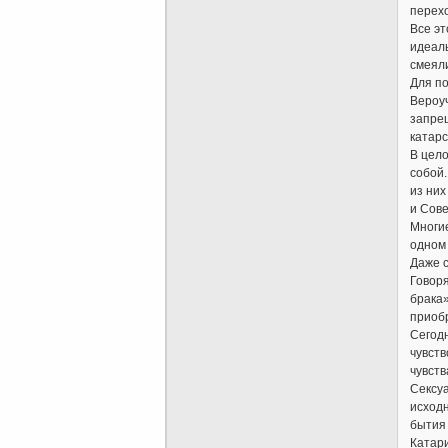
перехо
Все эт
идеалы
смеяли
Для по
Вероуч
запре
катарс
В цело
собой.
из них
и Сове
Многие
одном 
Даже с
Говоря
брака»
приобр
Сегодн
чувств
чувств
Сексуа
исход
бытия 
Катари