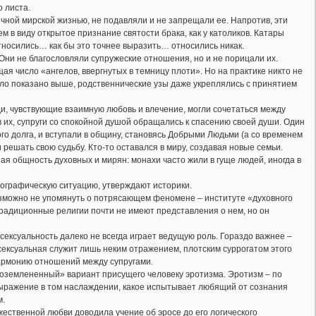
о листа.
ычной мирской жизнью, не подавляли и не запрещали ее. Напротив, эти
 в виду открытое признание святости брака, как у католиков. Катары
тносились… как бы это точнее выразить… относились никак.
Они не благословляли супружеские отношения, но и не порицали их.
я число «ангелов, ввергнутых в темницу плоти». Но на практике никто не
о показано выше, родственнические узы даже укреплялись с принятием
и, чувствующие взаимную любовь и влечение, могли сочетаться между
в их, супруги со спокойной душой обращались к спасению своей души. Один
ого долга, и вступали в общину, становясь Добрыми Людьми (а со временем
решать свою судьбу. Кто-то оставался в миру, создавая новые семьи.
я общность духовных и мирян: монахи часто жили в гуще людей, иногда в
мографическую ситуацию, утверждают историки.
озможно не упомянуть о потрясающем феномене – институте «духовного
радиционные религии почти не имеют представления о нем, но он
 сексуальность далеко не всегда играет ведущую роль. Гораздо важнее –
 сексуальная служит лишь неким отражением, плотским суррогатом этого
гармонию отношений между супругами.
 «оземлененный» вариант присущего человеку эротизма. Эротизм – по
ыражение в том наслаждении, какое испытывает любящий от сознания
м.
ожественной любви доводила учение об эросе до его логического