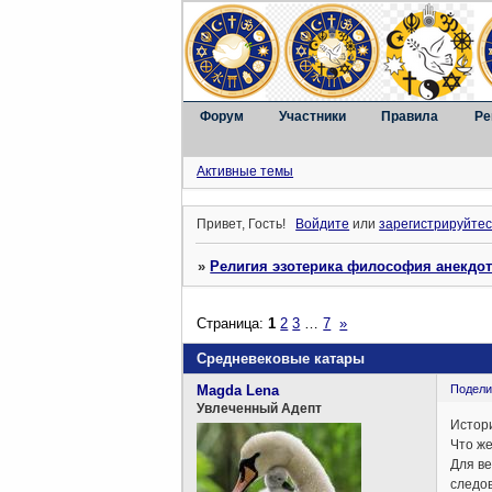
Форум
Участники
Правила
Ре
Активные темы
Привет, Гость!
Войдите
или
зарегистрируйтес
»
Религия эзотерика философия анекдо
Страница:
1
2
3
…
7
»
Средневековые катары
Magda Lena
Подели
Увлеченный Адепт
Истори
Что ж
Для ве
следов