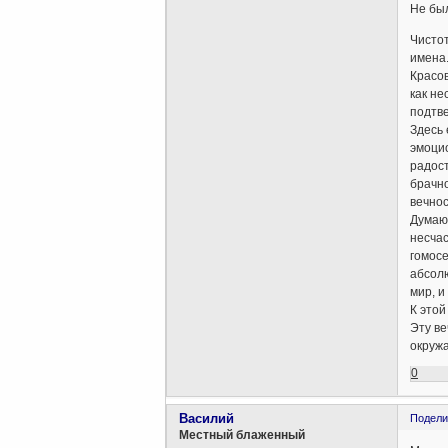
Не был
Чистот
имена.
Красов
как не
подтве
Здесь 
эмоцио
радост
брачно
вечнос
Думаю,
несчас
гомосе
абсолю
мир, и
К этой
Эту ве
окруж
0
Василий
Подели
Местный блаженный