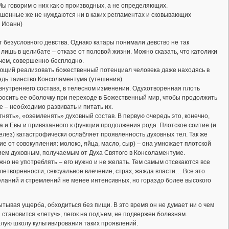
Мы говорим о них как о производных, а не определяющих.
шенные же не нуждаются ни в каких регламентах и сковывающих
. Иоанн)
т безусловного девства. Однако катары понимали девство не так
 лишь в целибате – отказе от половой жизни. Можно сказать, что католики
очем, совершенно бесплодно.
яющий реализовать божественный потенциал человека даже находясь в
редь таинство Консоламентума (утешения).
е внутреннего состава, в телесном изменении. Одухотворенная плоть
росить ее оболочку при переходе в Божественный мир, чтобы продолжить
е – необходимо развивать и питать их.
нять», «оземленять» духовный состав. В первую очередь это, конечно,
а и Евы и привязанного к функции продолжения рода. Плотское соитие (и
елез) катастрофически ослабляет проявленность духовных тел. Так же
 от совокупления: молоко, яйца, масло, сыр) – она умножает плотской
ием духовным, получаемым от Духа Святого в Консоламентуме.
жно не употреблять – его нужно и не желать. Тем самым отсекаются все
влетворенности, сексуальное влечение, страх, жажда власти… Все это
еланий и стремлений не менее интенсивных, но гораздо более высокого
ытывая ущерба, обходиться без пищи. В это время он не думает ни о чем
становится «летуч», легок на подъем, не подвержен болезням.
елую школу культивирования таких проявлений.