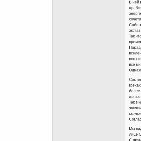
В ней 
арабск
энерге
сочета
Собств
экстаз
Так чт
времен
Парад
вселен
века с
все ми
Однажд
Соотве
грехах
более 
же во
Так в 
заключ
скольк
Соглас
Мы вид
лице С
С друг