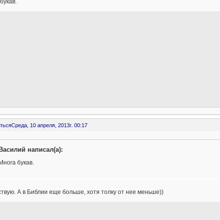
букав.
ться
Среда, 10 апреля, 2013г. 00:17
Василий написал(а):
Многа букав.
твую. А в Библии еще больше, хотя толку от нее меньше))