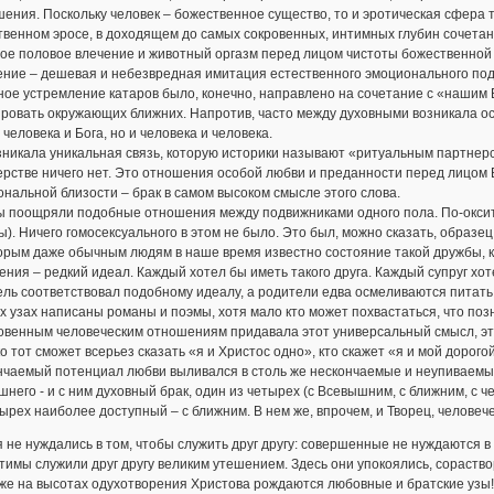
ения. Поскольку человек – божественное существо, то и эротическая сфера
венном эросе, в доходящем до самых сокровенных, интимных глубин сочетании
е половое влечение и животный оргазм перед лицом чистоты божественной с
ение – дешевая и небезвредная имитация естественного эмоционального по
ое устремление катаров было, конечно, направлено на сочетание с «нашим 
ровать окружающих ближних. Напротив, часто между духовными возникала о
 человека и Бога, но и человека и человека.
зникала уникальная связь, которую историки называют «ритуальным партнерс
рстве ничего нет. Это отношения особой любви и преданности перед лицом 
нальной близости – брак в самом высоком смысле этого слова.
 поощряли подобные отношения между подвижниками одного пола. По-окситан
ы). Ничего гомосексуального в этом не было. Это был, можно сказать, образец
рым даже обычным людям в наше время известно состояние такой дружбы, ког
ния – редкий идеал. Каждый хотел бы иметь такого друга. Каждый супруг хот
ль соответствовал подобному идеалу, а родители едва осмеливаются питать 
х узах написаны романы и поэмы, хотя мало кто может похвастаться, что по
овенным человеческим отношениям придавала этот универсальный смысл, эт
о тот сможет всерьез сказать «я и Христос одно», кто скажет «я и мой дорого
нчаемый потенциал любви выливался в столь же нескончаемые и неупиваемые
него - и с ним духовный брак, один из четырех (с Всевышним, с ближним, с ч
ырех наиболее доступный – с ближним. В нем же, впрочем, и Творец, человече
 не нуждались в том, чтобы служить друг другу: совершенные не нуждаются в
имы служили друг другу великим утешением. Здесь они упокоялись, сораство
же на высотах одухотворения Христова рождаются любовные и братские узы