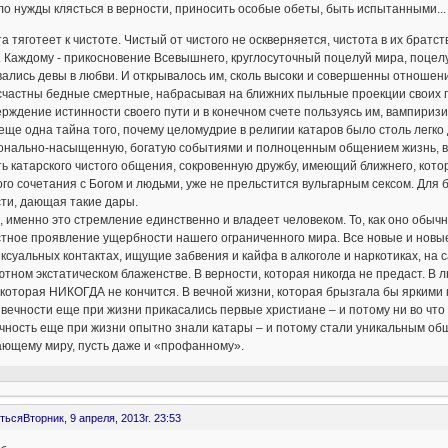
о нужды клясться в верности, приносить особые обеты, быть испытанными...
а тяготеет к чистоте. Чистый от чистого не оскверняется, чистота в их братс
 Каждому - прикосновение Всевышнего, круглосуточный поцелуй мира, поцел
ались девы в любви. И открывалось им, сколь высоки и совершенны отношен
счастны бедные смертные, набрасывая на ближних пыльные проекции своих 
рждение истинности своего пути и в конечном счете пользуясь им, вампириз
еще одна тайна того, почему целомудрие в религии катаров было столь легк
нально-насыщенную, богатую событиями и полноценным общением жизнь, вряд 
ь катарского чистого общения, сокровенную дружбу, имеющий ближнего, кото
го сочетания с Богом и людьми, уже не прельстится вульгарным сексом. Для
ти, дающая такие дары.
 именно это стремление единственно и владеет человеком. То, как оно обы
тное проявление ущербности нашего ограниченного мира. Все новые и новые
ксуальных контактах, ищущие забвения и кайфа в алкоголе и наркотиках, на 
тном экстатическом блаженстве. В верности, которая никогда не предаст. В л
 которая НИКОГДА не кончится. В вечной жизни, которая брызгала бы яркими
 вечности еще при жизни прикасались первые христиане – и потому ни во что
чность еще при жизни опытно знали катары – и потому стали уникальным обще
ающему миру, пусть даже и «профанному».
ться
Вторник, 9 апреля, 2013г. 23:53