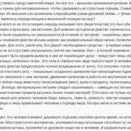
ствовать представителей клира. Но все это – внешние проявления религии. 
ы нужны для несовершенных, чтобы сдерживать их страстные порывы. Совер
ах. Их внешние узы развязаны сладчайшими узами духовной любви...» (блаж
е являлось определяющим в жизненной позиции катара?
 всего (и на это в первую очередь указывают все свидетельства) это был обе
ивно и вульгарно, как католики. Для римских ортодоксов девство заключалось
 были зациклены на сексуальности (в отличие от катаров) – зациклены, впр
ы понимали девство весьма широко, как универсальный образ жизни, позвол
ире. Для этого, учили они, Бог дарует необходимые средства – в первую оче
о не в отсутствии сексуального соития как таковом. Оно – в полной перемен
щает быть орудием дьявола и уже не порабощает душу – предстоит лишь сб
в иных, небесных телах. Эти тела в «свернутом» виде присутствуют в человек
кое девство предполагало полное воздержание от всего, что способно «оплот
ся плотского акта – специально созданного дьяволом при грехопадении Адам
се связанное с ним: желания, движения организма и работа его внутренних ж
 любая пища животного происхождения (мясо, рыба и продукты, происходящие
. Вообще, материальное питание следует ограничивать – замещая его питан
аскетические правила касались более тонких материй. Плотского не только ну
жные для земного человека беды: корысть, зависть, ревность, чувство неудо
яще и лишь привязывает человека к порядку мира. Катары жили в системе ж
а.
рет, что человек в момент душевного подъема способен долгое время, не исп
м. Обостряется его восприятие, усиливаются мыслительные способности; он 
оворили катары, проявляется духовное существо в человеке. И разработали ц