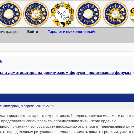
гистрация
Войти
Таролог и психолог онлайн
ь
.
ты и демотиваторы на религиозном форуме - религиозные форумы
ться
Вторник, 9 апреля, 2013г. 22:36
ки определяют катаров как «религиозный орден кающихся монахов и монахин
е представляли собой правила, определявшие жизнь этого ордена?
рного понимания вопроса сразу необходимо отвлечься от перечисления рит
ать определенным ритуалам и нормам: принимать догматы религии, участвова