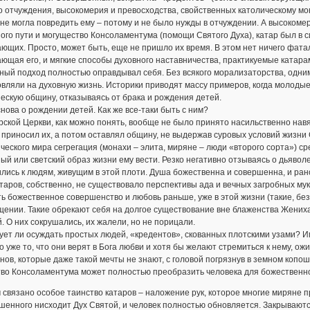
о отчуждения, высокомерия и превосходства, свойственных католическому мо
не могла повредить ему – потому и не было нужды в отчуждении. А высокоме
ого пути и могущество Консоламентума (помощи Святого Духа), катар был в
ющих. Просто, может быть, еще не пришло их время. В этом нет ничего фата
ющая его, и мягкие способы духовного наставничества, практикуемые катара
ный подход полностью оправдывал себя. Без всякого морализаторства, од
вляли на духовную жизнь. Историки приводят массу примеров, когда молодые 
скую общину, отказываясь от брака и рождения детей.
снова о рождении детей. Как же все-таки быть с ним?
рской Церкви, как можно понять, вообще не было принято насильственно навяз
о приносил их, а потом оставлял общину, не выдержав суровых условий жизн
ческого мира сегрегация (монахи – элита, миряне – люди «второго сорта») с
ый или светский образ жизни ему вести. Резко негативно отзываясь о дьявол
лись к людям, живущим в этой плоти. Душа божественна и совершенна, и рано
таров, собственно, не существовало перспективы ада и вечных загробных мук
ь божественное совершенство и любовь раньше, уже в этой жизни (такие, без
щении. Такие обрекают себя на долгое существование вне блаженства Жених
. О них сокрушались, их жалели, но не порицали.
ет ли осуждать простых людей, «кредентов», скованных плотскими узами? Им
 уже то, что они верят в Бога любви и хотя бы желают стремиться к нему, о
ов, которые даже такой мечты не знают, с головой погрязнув в земном копо
тво Консоламентума может полностью преобразить человека для божественн
 связано особое таинство катаров – наложение рук, которое многие миряне п
енного нисходит Дух Святой, и человек полностью обновляется. Закрывают