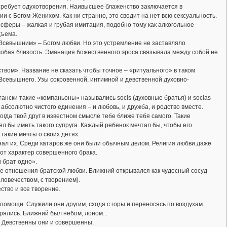
 требует одухотворения. Наивысшее блаженство заключается в
 с Богом-Женихом. Как ни странно, это сводит на нет всю сексуальность.
феры – жалкая и грубая имитация, подобно тому как алкогольное
дъема.
Всевышним» – Богом любви. Но это устремление не заставляло
собая близость. Эманация божественного эроса связывала между собой не
твом». Название не сказать чтобы точное – «ритуального» в таком
Всевышнего. Узы сокровенной, интимной и девственной духовно-
ски такие «компаньоны» назывались socis (духовные братья) и socias
 абсолютно чистого единения – и любовь, и дружба, и родство вместе.
да твой друг в известном смысле тебе ближе тебя самого. Такие
ел бы иметь такого супруга. Каждый ребенок мечтал бы, чтобы его
такие мечты о своих детях.
знал их. Среди катаров же они были обычным делом. Религия любви даже
от характер совершенного брака.
й брат одно».
 отношения братской любви. Ближний открывался как чудесный сосуд
еловечеством, с творением).
ство и все творение.
 помощи. Служили они другим, сходя с горы и переносясь по воздухам.
рялись. Ближний был небом, лоном...
! Девственны они и совершенны.