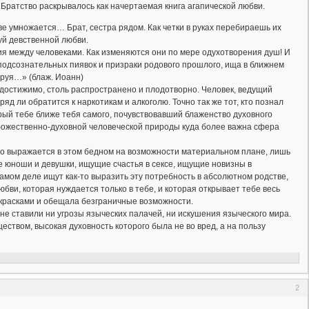
 Братство раскрывалось как начертаемая книга агапической любви.
тве умножается… Брат, сестра рядом. Как четки в руках перебираешь их
уй девственной любви.
ия между человеками. Как изменяются они по мере одухотворения душ! И
подсознательных пиявок и призраки родового прошлого, ища в ближнем
ируя…» (блаж. Иоанн)
о достижимо, столь распространено и плодотворно. Человек, ведущий
ли обратится к наркотикам и алкоголю. Точно так же тот, кто познал
рый тебе ближе тебя самого, почувствовавший блаженство духовного
 божественно-духовной человеческой природы куда более важна сфера
чно выражается в этом бедном на возможности материальном плане, лишь
 юноши и девушки, ищущие счастья в сексе, ищущие новизны в
самом деле ищут как-то выразить эту потребность в абсолютном родстве,
юбви, которая нуждается только в тебе, и которая открывает тебе весь
 красками и обещала безграничные возможности.
 не ставили ни угрозы языческих палачей, ни искушения языческого мира.
ством, высокая духовность которого была не во вред, а на пользу
2