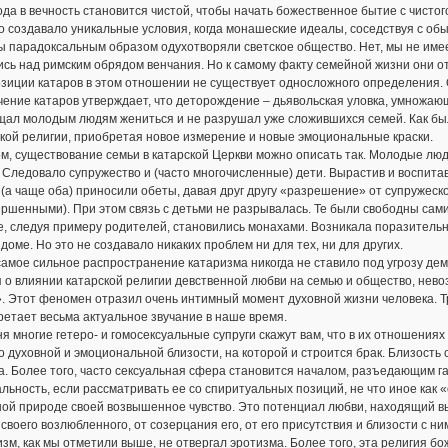
да в вечность становится чистой, чтобы начать божественное бытие с чистог
о создавало уникальные условия, когда монашеские идеалы, соседствуя с об
 парадоксальным образом одухотворяли светское общество. Нет, мы не имеем
сь над римским обрядом венчания. Но к самому факту семейной жизни они о
зиции катаров в этом отношении не существует односложного определения. 
ение катаров утверждает, что деторождение – дьявольская уловка, умножающа
щал молодым людям жениться и не разрушал уже сложившихся семей. Как был
кой религии, приобретая новое измерение и новые эмоциональные краски.
м, существование семьи в катарской Церкви можно описать так. Молодые люд
 Следовало супружество и (часто многочисленные) дети. Вырастив и воспита
 (а чаще оба) приносили обеты, давая друг другу «разрешение» от супружеск
ршенными). При этом связь с детьми не разрывалась. Те были свободны сами 
, следуя примеру родителей, становились монахами. Возникала поразительна
доме. Но это не создавало никаких проблем ни для тех, ни для других.
амое сильное распространение катаризма никогда не ставило под угрозу де
 о влиянии катарской религии девственной любви на семью и общество, нев
. Этот феномен отразил очень интимный момент духовной жизни человека. Т
етает весьма актуальное звучание в наше время.
я многие гетеро- и гомосексуальные супруги скажут вам, что в их отношениях
о духовной и эмоциональной близости, на которой и строится брак. Близость
а. Более того, часто сексуальная сфера становится началом, разъедающим 
льность, если рассматривать ее со спиритуальных позиций, не что иное как
ной природе своей возвышенное чувство. Это потенциал любви, находящий в
своего возлюбленного, от созерцания его, от его присутствия и близости с ни
зм, как мы отметили выше, не отвергал эротизма. Более того, эта религия б