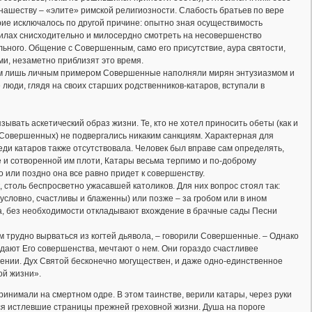
нашеству – «элите» римской религиозности. Слабость братьев по вере
рие исключалось по другой причине: опытно зная осуществимость
 силах снисходительно и милосердно смотреть на несовершенство
льного. Общение с Совершенным, само его присутствие, аура святости,
ми, незаметно приблизят это время.
ним лишь личным примером Совершенные наполняли мирян энтузиазмом и
люди, глядя на своих старших родственников-катаров, вступали в
ывать аскетический образ жизни. Те, кто не хотел приносить обеты (как и
и Совершенных) не подвергались никаким санкциям. Характерная для
реди катаров также отсутствовала. Человек был вправе сам определять,
е и сотворенной им плоти, Катары весьма терпимо и по-доброму
 или поздно она все равно придет к совершенству.
, столь беспросветно ужасавшей католиков. Для них вопрос стоял так:
условно, счастливы и блаженны) или позже – за гробом или в ином
а, без необходимости откладывают вхождение в брачные сады Песни
 трудно вырваться из когтей дьявола, – говорили Совершенные. – Однако
жидают Его совершенства, мечтают о нем. Они гораздо счастливее
шении. Дух Святой бесконечно могуществен, и даже одно-единственное
ой жизни».
ринимали на смертном одре. В этом таинстве, верили катары, через руки
ся истлевшие страницы прежней греховной жизни. Душа на пороге