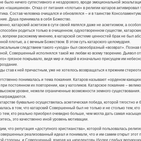
не было ничего суггестивного и нездорового, вроде эмоциональной экзальта
их «гашишинов». Отказ от питания «плотью» в религии катаров активировал
тика. Состав человека очищался и обновлялся – и в таинстве Консоламенту
ние. Душа принимала в себя Божество.
енно, катарский аскетизм в сути своей являлся даже не аскетизмом, а особ
 способен родиться только в очищенном, одухотворенном существе, катарск
о, вопреки расхожему мнению, в катарской системе ценностей брак не был абс
ной плотью, а с вечным Божеством. В этом суть катарского целомудрия.
оксальным следствием такого «ухода» был своеобразный «возврат». Познав 
ной, Совершенный исполнялся такой же любви ко всему творению. Дьявол от
его» грязное покрывало, видя мир и людей в изначально присущем им небесн
роздание.
ы став к ней причастным, уже не хотелось возвращаться к прежним стерео
тственно понималась и тема покаяния. Катаров называют «орденом кающихся
 при постоянном их повторении, как у католиков. Катарское покаяние – вел
высоком уровне, нежели ограниченные возможности земного существования. 
знаграждаются.
катарстве буквально осуществилась аскетическая победа, которой тягостно и
алась в том, что катарский Совершенный был не только и не столько тем, кто
о тем, кто реально приобрел очевидно больше, чем могла дать самая насыщ
итесь, это качественно иной уровень мотивации.
им, что репутация «доступного христианства», которой пользовалась религ
овершенных реализованный идеал и понимали, что и им самим открыт этот п
ой стороны, и Совершенный, взирая на «кредентов» (более слабых верующих