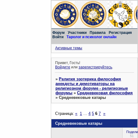
Форум
Участники
Правила
Регистрация
Войти
Таролог и психолог онлайн
Активные темы
Привет, Гость!
Войдите
или
зарегистрируйтесь
.
»
Религия эзотерика философия
анекдоты и демотиваторы на
религиозном форуме - религиозные
форумы
»
Средневековая философия
»
Средневековые катары
Страница:
«
1
…
4
5
6
7
»
Средневековые катары
Подели
51