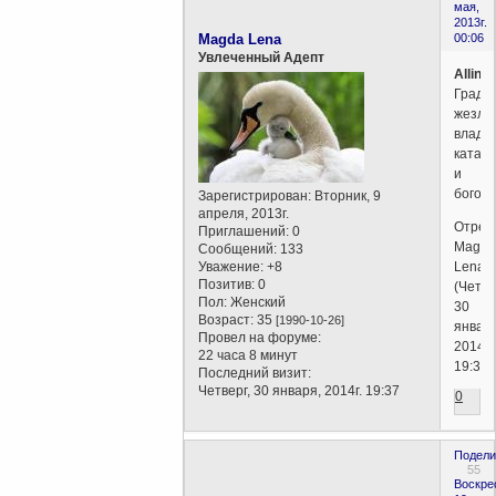
мая,
2013г.
Magda Lena
00:06
Увлеченный Адепт
Allino
Граду
жезла
владе
катар
и
богом
Зарегистрирован
: Вторник, 9
апреля, 2013г.
Отред
Приглашений:
0
Magda
Сообщений:
133
Уважение:
+8
Lena
Позитив:
0
(Четве
Пол:
Женский
30
Возраст:
35
[1990-10-26]
января
Провел на форуме:
2014г.
22 часа 8 минут
19:37)
Последний визит:
Четверг, 30 января, 2014г. 19:37
0
Подели
55
Воскре