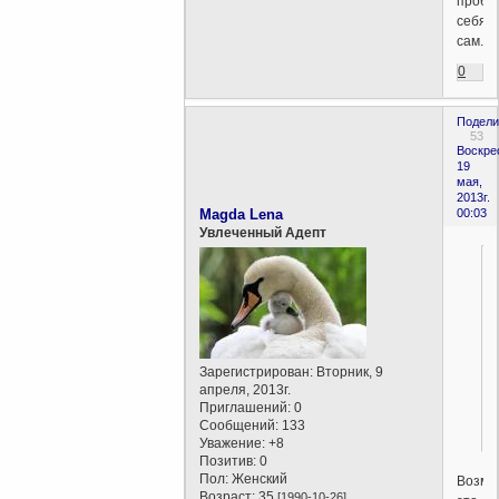
пробу
себя
сам.
0
Подели
53
Воскре
19
мая,
2013г.
Magda Lena
00:03
Увлеченный Адепт
Зарегистрирован
: Вторник, 9
апреля, 2013г.
Приглашений:
0
Сообщений:
133
Уважение:
+8
Позитив:
0
Пол:
Женский
Возмо
Возраст:
35
[1990-10-26]