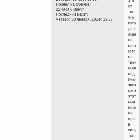
это
Провел на форуме:
от
22 часа 8 минут
того,
Последний визит:
что
Четверг, 30 января, 2014г. 19:37
катар
делаю
акцен
на
неотм
(отор
от
трехм
мира,
подчи
иным
закона
котор
этот
мир
пока
не
прием
в
силу
того,