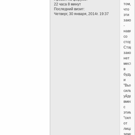
том,
22 часа 8 минут
Последний визит:
что
Четверг, 30 января, 2014г. 19:37
эти
закон
-
навяз
со
сторо
Стар
закон
нет
места
в
будущ
и
"Выжи
сильн
уйдет
вмест
с
этими
"силь
от
лица
земли.