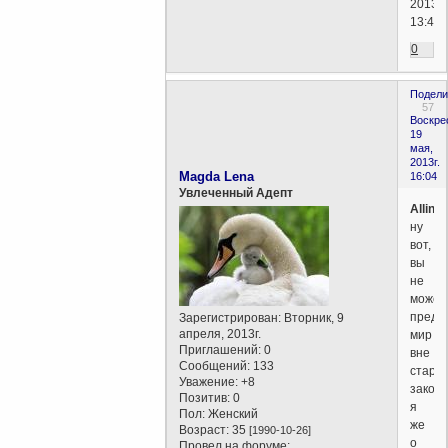
2013г.
13:47)
0
Подели
57
Воскре
19
мая,
2013г.
Magda Lena
16:04
Увлеченный Адепт
Allino
ну
вот,
вы
не
может
предс
Зарегистрирован
: Вторник, 9
апреля, 2013г.
мир
Приглашений:
0
вне
Сообщений:
133
стары
Уважение:
+8
законо
Позитив:
0
я
Пол:
Женский
же
Возраст:
35
[1990-10-26]
о
Провел на форуме: