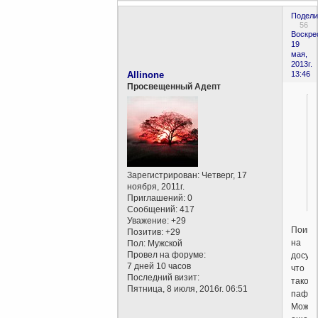
Подели
56
Воскре
19
мая,
2013г.
Allinone
13:46
Просвещенный Адепт
Зарегистрирован
: Четверг, 17
ноября, 2011г.
Приглашений:
0
Сообщений:
417
Уважение:
+29
Поинт
Позитив:
+29
на
Пол:
Мужской
Провел на форуме:
досуге
7 дней 10 часов
что
Последний визит:
такое
Пятница, 8 июля, 2016г. 06:51
пафос
Может