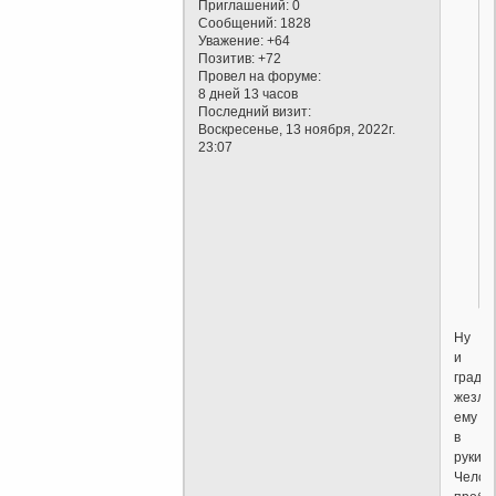
Приглашений:
0
Сообщений:
1828
Уважение:
+64
Позитив:
+72
Провел на форуме:
8 дней 13 часов
Последний визит:
Воскресенье, 13 ноября, 2022г.
23:07
Ну
и
граду
жезл
ему
в
руки...
Челове