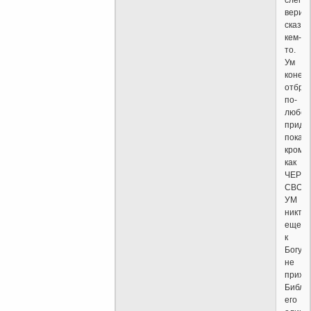
вериш
сказа
кем-
то.
Ум
конеч
отбро
по-
любом
приде
пока
кроме
как
ЧЕРЕ
СВОЙ
УМ
никто
еще
к
Богу
не
прихо
Библи
его