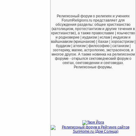
Религиозный форум о религиях и учениях
ForumReligions.ru представляет для
обсуждения разделы: общее христианство
(католицизм, протестантизм и другие течения в
христианстве), а также православие | язычество
и родноверие | иудаизм | ислам | индуизм и
вайшнавизм (кришнаизм) | бахаи | зороастризм |
буддизм | атеизм | философию | сатанизм |
эзотерику, магию, астрологию, экстрасенсов, и
многое другое. А также новинка на религиозном
форуме - открылся сектоведческий форум о
сектах, сектоведении и сектоведах.
Религиозные форумы.