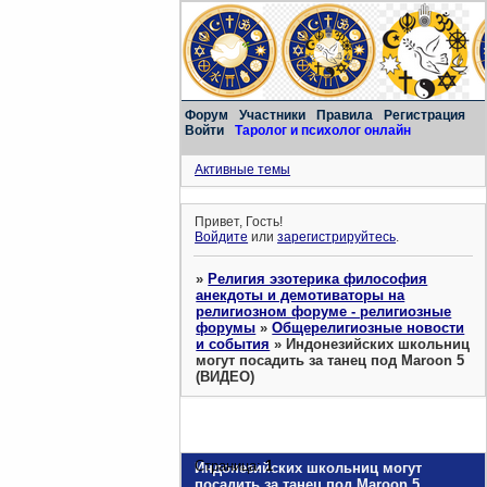
Форум
Участники
Правила
Регистрация
Войти
Таролог и психолог онлайн
Активные темы
Привет, Гость!
Войдите
или
зарегистрируйтесь
.
»
Религия эзотерика философия
анекдоты и демотиваторы на
религиозном форуме - религиозные
форумы
»
Общерелигиозные новости
и события
»
Индонезийских школьниц
могут посадить за танец под Maroon 5
(ВИДЕО)
Страница:
1
Индонезийских школьниц могут
посадить за танец под Maroon 5