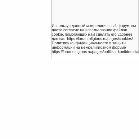
Используя данный межрелигиозный форум, вы
даете согласие на использование файлов
cookie, помогающих нам сделать его удобнее
для вас. https://forumreligions.ru/pages/cookies/
Политика конфиденциальности и защиты
информации на межрелигиозном форуме
https://forumreligions.ru/pages/politika_konfidentsial