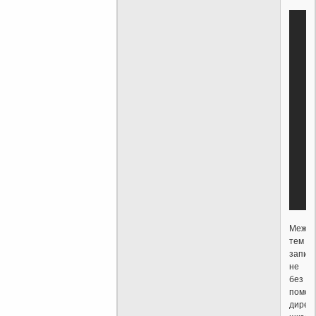
Между
тем
запис
не
без
помо
дирек