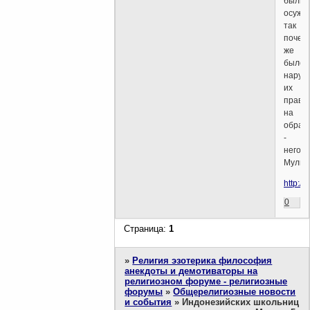
были
осужд
так
почем
же
было
наруш
их
право
на
образ
-
негод
Мулья
http://
0
Страница:
1
»
Религия эзотерика философия
анекдоты и демотиваторы на
религиозном форуме - религиозные
форумы
»
Общерелигиозные новости
и события
»
Индонезийских школьниц