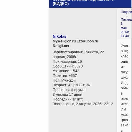
(ВИДЕО)
Подели
1
Пятниц
3
мая,
2013г.
Nikolas
14:40
MyReligion.ru EzoKupon.ru
Учени
Religii.net
выпус
Зарегистрирован
: Суббота, 22
класса
апреля, 2006г.
Приглашений:
16
одной
Сообщений:
5870
из
Уважение:
+542
госуд
Позитив:
+667
школ
Пол:
Мужской
Индон
Возраст:
45
[1980-11-07]
обвин
Провел на форуме:
в
3 месяца 17 дней
оскор
Последний визит:
Воскресенье, 2 августа, 2026г. 22:12
ислам
Им
может
грозит
заклю
в