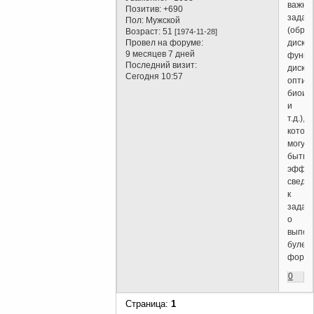
важны
Позитив:
+690
задач
Пол:
Мужской
(обра
Возраст:
51
[1974-11-28]
Провел на форуме:
дискр
9 месяцев 7 дней
функц
Последний визит:
дискр
Сегодня 10:57
оптим
биоин
и
т.д.),
котор
могут
быть
эффек
сведе
к
задач
о
выпол
булев
форму
0
Страница:
1