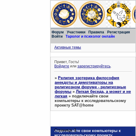
Форум
Участники
Правила
Регистрация
Войти
Таролог и психолог онлайн
Активные темы
Привет, Гость!
Войдите
или
зарегистрируйтесь
.
»
Религия эзотерика философия
анекдоты и демотиваторы на
религиозном форуме - религиозные
форумы
»
Легкая беседа, а может и не
легкая
»
подключайте свои
компьютеры к исследовательскому
проекту SAT@home
Страница:
1
подключайте свои компьютеры к
исследовательскому проекту