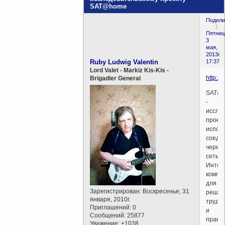
SAT@home
Подели
1
Пятниц
3
мая,
2013г.
Ruby Ludwig Valentin
17:37
Lord Valet - Markiz Kis-Kis -
http://s
Brigadier General
SAT@
-
иссле
проект
испол
соеди
через
сеть
Интер
компь
для
Зарегистрирован
: Воскресенье, 31
решен
января, 2010г.
трудн
Приглашений:
0
и
Сообщений:
25877
практ
Уважение:
+1038