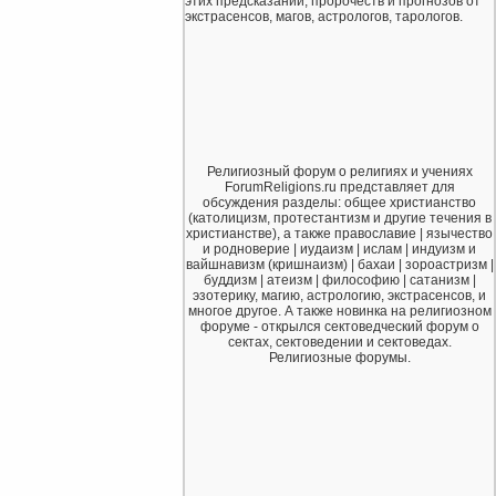
этих предсказаний, пророчеств и прогнозов от
экстрасенсов, магов, астрологов, тарологов.
Религиозный форум о религиях и учениях
ForumReligions.ru представляет для
обсуждения разделы: общее христианство
(католицизм, протестантизм и другие течения в
христианстве), а также православие | язычество
и родноверие | иудаизм | ислам | индуизм и
вайшнавизм (кришнаизм) | бахаи | зороастризм |
буддизм | атеизм | философию | сатанизм |
эзотерику, магию, астрологию, экстрасенсов, и
многое другое. А также новинка на религиозном
форуме - открылся сектоведческий форум о
сектах, сектоведении и сектоведах.
Религиозные форумы.