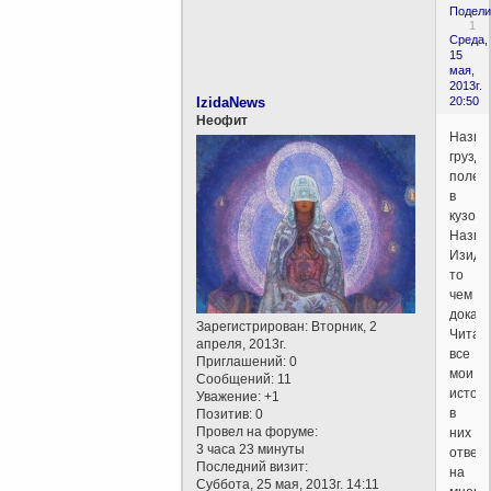
Подели
1
Среда,
15
мая,
2013г.
IzidaNews
20:50
Неофит
Назва
грузде
полез
в
кузово
Назва
Изидо
то
чем
докаж
Зарегистрирован
: Вторник, 2
Читай
апреля, 2013г.
все
Приглашений:
0
мои
Сообщений:
11
истори
Уважение:
+1
в
Позитив:
0
Провел на форуме:
них
3 часа 23 минуты
ответ
Последний визит:
на
Суббота, 25 мая, 2013г. 14:11