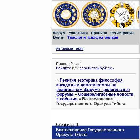
Форум
Участники
Правила
Регистрация
Войти
Таролог и психолог онлайн
Активные темы
Привет, Гость!
Войдите
или
зарегистрируйтесь
.
»
Религия эзотерика философия
анекдоты и демотиваторы на
религиозном форуме - религиозные
форумы
»
Общерелигиозные новости
и события
»
Благословение
Государственного Оракула Тибета
Страница:
1
Благословение Государственного
Оракула Тибета