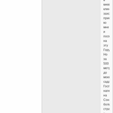
киевск
клиник
захот
приех
ко
мне
и
посмо
на
эту
Гору.
Но
за
500
метро
до
моего
сада
Госпо
нагна
на
Сонам
больш
страх