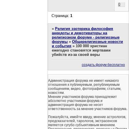
0
Страница:
1
»
Религия эзотерика философия
анекдоты и демотиваторы на
религиозном форуме - религиозные
форумы
»
Общерелигиозные новости
и события
»
100 000 христиан
ежегодно становятся жертвами
убийств из-за своей веры
создать форум бесплатно
Администрация форума не имеет никакого
отношения к публикуемым, републикуемым
сообщениям, видео, фотографиям, статьям,
новостям.
Мнение участников форума принадлежит
абсолютно участникам форума и
администрация форума не несет
ответственность за мнение участников форума.
Пожалуйста, имейте ввиду, мнение астрологов,
предсказателей, тарологов, экстрасенсов
является сугубо субъективным мнением.