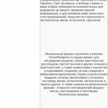
Предсказания, пророчества, прогнозы о России,
Украине, США, Беларуси, и вообще о войне и
мире в Мире публикуются исключительно для
доведения до вашего сведения данной
информации, и для проверки вами лично всех
этих предсказаний, пророчеств и прогнозов от
экстрасенсов, магов, астрологов, тарологов.
Религиозный форум о религиях и учениях
ForumReligions.ru представляет для
обсуждения разделы: общее христианство
(католицизм, протестантизм и другие течения в
христианстве), а также православие | язычество
и родноверие | иудаизм | ислам | индуизм и
вайшнавизм (кришнаизм) | бахаи | зороастризм |
буддизм | атеизм | философию | сатанизм |
эзотерику, магию, астрологию, экстрасенсов, и
многое другое. А также новинка на религиозном
форуме - открылся сектоведческий форум о
сектах, сектоведении и сектоведах.
Религиозные форумы.