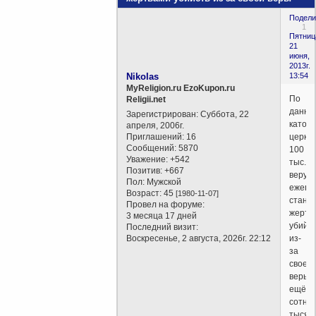
Подели
1
Пятниц
21
июня,
2013г.
Nikolas
13:54
MyReligion.ru EzoKupon.ru
По
Religii.net
данны
Зарегистрирован
: Суббота, 22
катол
апреля, 2006г.
Приглашений:
16
церкви
Сообщений:
5870
100
Уважение:
+542
тыс.
Позитив:
+667
верую
Пол:
Мужской
ежего
Возраст:
45
[1980-11-07]
стано
Провел на форуме:
жертв
3 месяца 17 дней
убийс
Последний визит:
Воскресенье, 2 августа, 2026г. 22:12
из-
за
своей
веры,
ещё
сотни
тысяч