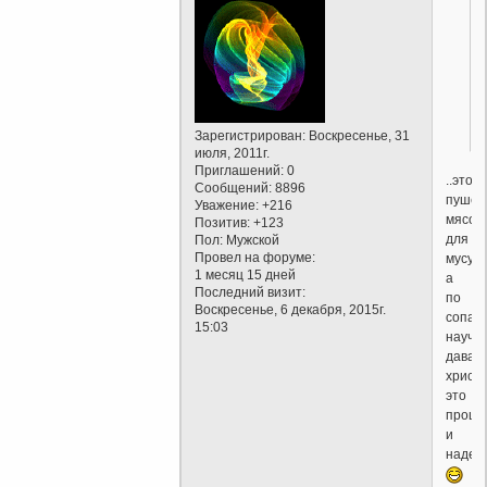
Зарегистрирован
: Воскресенье, 31
июля, 2011г.
Приглашений:
0
..это
Сообщений:
8896
пушеч
Уважение:
+216
мясо
Позитив:
+123
для
Пол:
Мужской
Провел на форуме:
мусул
1 месяц 15 дней
а
Последний визит:
по
Воскресенье, 6 декабря, 2015г.
сопат
15:03
научи
дават
христи
это
проще
и
надежн