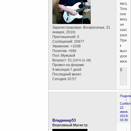
мусуль
Только
они
могут
не
Зарегистрирован
: Воскресенье, 31
захот
января, 2010г.
размн
Приглашений:
0
Привы
Сообщений:
25877
к
Уважение:
+1038
Позитив:
+690
высок
Пол:
Мужской
уровн
Возраст:
51
[1974-11-28]
жизни.
Провел на форуме:
0
9 месяцев 7 дней
Последний визит:
Сегодня 10:57
Подели
4
Суббот
22
июня,
2013г.
Владимир53
03:30
Верховный Магистр