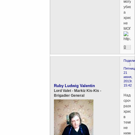
могут
убива
а
христ
не
МОГУ
0
Подели
3
Пятниц
21
июня,
2013г.
Ruby Ludwig Valentin
15:42
Lord Valet - Markiz Kis-Kis -
Надо
Brigadier General
срочн
размн
христ
в
темпа
не
ниже