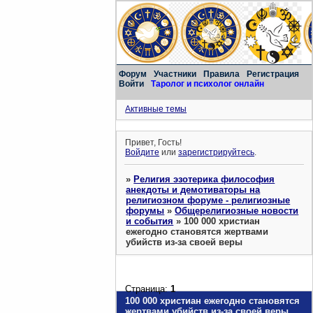
Форум
Участники
Правила
Регистрация
Войти
Таролог и психолог онлайн
Активные темы
Привет, Гость!
Войдите
или
зарегистрируйтесь
.
»
Религия эзотерика философия
анекдоты и демотиваторы на
религиозном форуме - религиозные
форумы
»
Общерелигиозные новости
и события
»
100 000 христиан
ежегодно становятся жертвами
убийств из-за своей веры
Страница:
1
100 000 христиан ежегодно становятся
жертвами убийств из-за своей веры