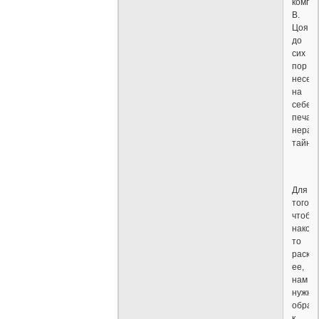
компо
В.
Цоя
до
сих
пор
несет
на
себе
печат
нерас
тайны
Для
того,
чтобы
након
то
раскр
ее,
нам
нужно
обрат
к