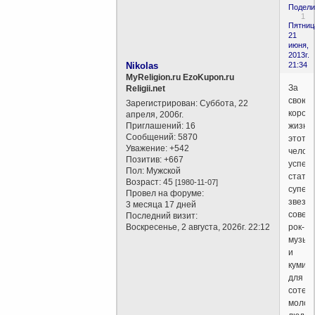
Подели
1
Пятниц
21
июня,
2013г.
Nikolas
21:34
MyReligion.ru EzoKupon.ru
За
Religii.net
свою
Зарегистрирован
: Суббота, 22
корот
апреля, 2006г.
Приглашений:
16
жизнь
Сообщений:
5870
этот
Уважение:
+542
челов
Позитив:
+667
успел
Пол:
Мужской
стать
Возраст:
45
[1980-11-07]
супер-
Провел на форуме:
звезд
3 месяца 17 дней
советс
Последний визит:
Воскресенье, 2 августа, 2026г. 22:12
рок-
музык
и
кумир
для
сотен
молод