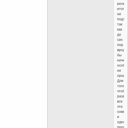
религ
итога
не
подтв
так
как
до
сих
пор
вроде
бы
ничего
особе
не
произ
Для
того
чтобы
разве
все
эти
сомне
и
однов
проли