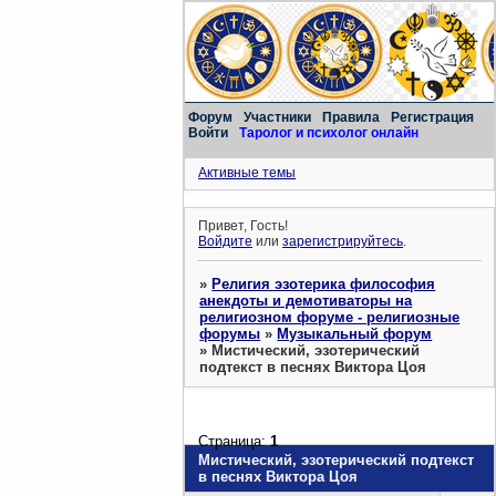
Форум
Участники
Правила
Регистрация
Войти
Таролог и психолог онлайн
Активные темы
Привет, Гость!
Войдите
или
зарегистрируйтесь
.
»
Религия эзотерика философия
анекдоты и демотиваторы на
религиозном форуме - религиозные
форумы
»
Музыкальный форум
»
Мистический, эзотерический
подтекст в песнях Виктора Цоя
Страница:
1
Мистический, эзотерический подтекст
в песнях Виктора Цоя