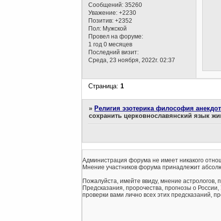
Сообщений:
35260
Уважение:
+2230
Позитив:
+2352
Пол:
Мужской
Провел на форуме:
1 год 0 месяцев
Последний визит:
Среда, 23 ноября, 2022г. 02:37
Страница:
1
»
Религия эзотерика философия анекдо
сохранить церковнославянский язык ж
Администрация форума не имеет никакого отнош
Мнение участников форума принадлежит абсолю
Пожалуйста, имейте ввиду, мнение астрологов, 
Предсказания, пророчества, прогнозы о России,
проверки вами лично всех этих предсказаний, про