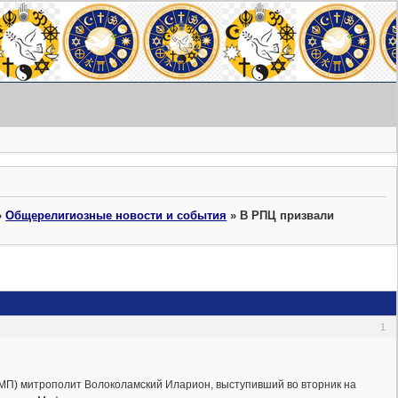
»
Общерелигиозные новости и события
»
В РПЦ призвали
1
МП) митрополит Волоколамский Иларион, выступивший во вторник на