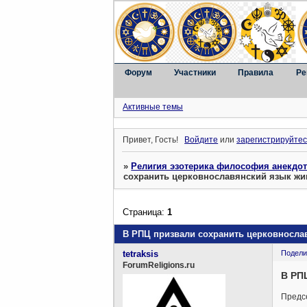
Форум
Участники
Правила
Ре
Активные темы
Привет, Гость!
Войдите
или
зарегистрируйтес
»
Религия эзотерика философия анекдо
сохранить церковнославянский язык ж
Страница:
1
В РПЦ призвали сохранить церковносл
tetraksis
Подели
ForumReligions.ru
В РП
Предс