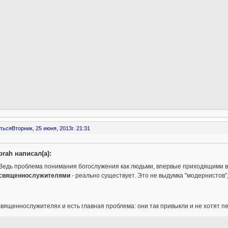
ться
Вторник, 25 июня, 2013г. 21:31
prah написал(а):
Ведь проблема понимания богослужения как людьми, впервые приходящими в 
священнослужителями
- реально существует. Это не выдумка "модернистов"
священнослужителях и есть главная проблема: они так привыкли и не хотят п