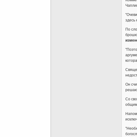
Чаплин
"Очеви
здесь 
По сло
брошю
измен
"Поэт
аргуме
котора
Священ
недост
Он счи
решающ
Со св
общим 
Напомн
исключ
"Необ
богосл