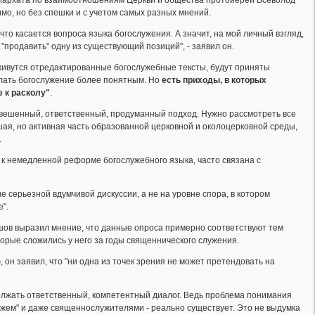
мо, но без спешки и с учетом самых разных мнений.
что касается вопроса языка богослужения. А значит, на мой личный взгляд,
"продавить" одну из существующий позиций", - заявил он.
иживутся отредактированные богослужебные тексты, будут приняты
лать богослужение более понятным. Но
есть приходы, в которых
 к расколу"
.
вешенный, ответственный, продуманный подход. Нужно рассмотреть все
шая, но активная часть образованной церковной и околоцерковной среды,
.
в к немедленной реформе богослужебного языка, часто связана с
е серьезной вдумчивой дискуссии, а не на уровне спора, в котором
е".
ов выразил мнение, что данные опроса примерно соответствуют тем
торые сложились у него за годы священнического служения.
 он заявил, что "ни одна из точек зрения не может претендовать на
лжать ответственный, компетентный диалог. Ведь проблема понимания
ажем" и даже священнослужителями - реально существует. Это не выдумка