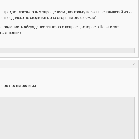
й" "страдает чрезмерным упрощением", поскольку церковнославянский язык
естно, далеко не сводится к разговорным его формам".
о продолжить обсуждение языкового вопроса, которое в Церкви уже
л священник.
2
едователям религий.