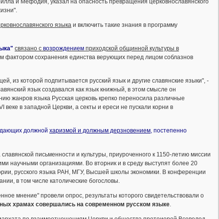
илла и Мефодия, указал на опасность превращения церковнославянского
изни".
рковнославянского языка
и включить такие знания в программу
зыка"
связано с
возрождением
приходской общинной культуры в
ным фактором сохранения единства верующих перед лицом соблазнов
й, из которой подпитывается русский язык и другие славянские языки", -
вянский язык создавался как язык книжный, в этом смысле он
ению жанров языка Русская церковь крепко переносила различные
 веке в западной Церкви, а секты и ереси не пускали корни в
ладающих должной
харизмой и должным дерзновением
, постепенно
 славянской письменности и культуры, приуроченного к 1150-летию миссии
ми научными организациями. Во вторник и в среду выступят более 20
ории, русского языка РАН, МГУ, Высшей школы экономики. В конференции
нии, в том числе католические богословы.
нное мнение" провели опрос, результаты которого свидетельствовали о
ных храмах совершались на современном русском языке
.
триархата по взаимоотношениям Церкви и общества протоиерей Всеволод