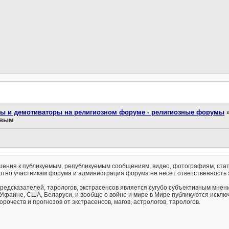
ты и демотиваторы на религиозном форуме - религиозные форумы
ивым
ения к публикуемым, републикуемым сообщениям, видео, фотографиям, стат
тно участникам форума и администрация форума не несет ответственность 
предсказателей, тарологов, экстрасенсов является сугубо субъективным мнен
 Украине, США, Беларуси, и вообще о войне и мире в Мире публикуются искл
рочеств и прогнозов от экстрасенсов, магов, астрологов, тарологов.