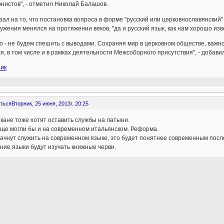
нистов", - отметил Николай Балашов.
зал на то, что постановка вопроса в форме "русский или церковнославянски
ужения менялся на протяжении веков, "да и русский язык, как нам хорошо изв
то - не будем спешить с выводами. Сохраняя мир в церковном обществе, важн
я, в том числе и в рамках деятельности Межсоборного присутствия", - добави
ник
ться
Вторник, 25 июня, 2013г. 20:25
кане тоже хотят оставить службы на латыни.
бще могли бы и на современном итальянском. Реформа.
ачнут служить на современном языке, это будет понятнее современным посл
ние языки будут изучать книжные черви.