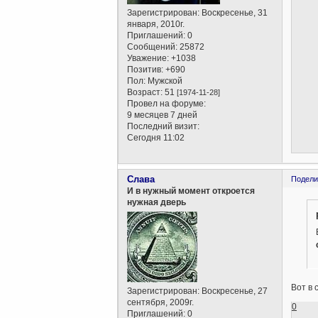
Зарегистрирован
: Воскресенье, 31
января, 2010г.
Приглашений:
0
Сообщений:
25872
Уважение:
+1038
Позитив:
+690
Пол:
Мужской
Возраст:
51
[1974-11-28]
Провел на форуме:
9 месяцев 7 дней
Последний визит:
Сегодня 11:02
Слава
Подели
И в нужный момент откроется
нужная дверь
Вот в 
Зарегистрирован
: Воскресенье, 27
сентября, 2009г.
0
Приглашений:
0