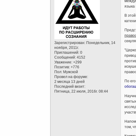
между
языка 
В этой
катехи
Предс
право
секуля
Зарегистрирован
: Понедельник, 14
ноября, 2011г.
"Церко
Приглашений:
0
привод
Сообщений:
4152
против
Уважение:
+299
искуше
Позитив:
+776
Пол:
Мужской
правос
Провел на форуме:
По его
2 месяца 13 дней
Последний визит:
обога
Пятница, 22 июля, 2016г. 08:44
Научны
святых
исслед
участв
Напомн
том, ч
Коммен