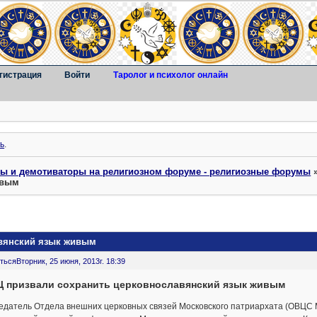
гистрация
Войти
Таролог и психолог онлайн
ь
.
ты и демотиваторы на религиозном форуме - религиозные форумы
ивым
авянский язык живым
ться
Вторник, 25 июня, 2013г. 18:39
Ц призвали сохранить церковнославянский язык живым
едатель Отдела внешних церковных связей Московского патриархата (ОВЦС 