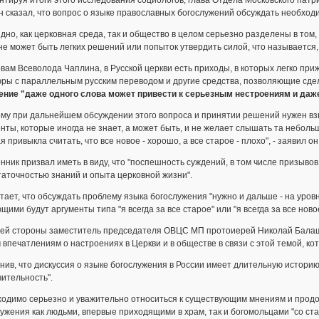
 сказал, что вопрос о языке православных богослужений обсуждать необходи
дно, как церковная среда, так и общество в целом серьезно разделены в том, 
не может быть легких решений или попыток утвердить силой, что называется, 
вам Всеволода Чаплина, в Русской церкви есть приходы, в которых легко пр
ры с параллельным русским переводом и другие средства, позволяющие сде
ение "даже одного слова может привести к серьезным нестроениям и даже
ому при дальнейшем обсуждении этого вопроса и принятии решений нужен вз
нты, которые иногда не знает, а может быть, и не желает слышать та неболь
я привыкла считать, что все новое - хорошо, а все старое - плохо", - заявил он
ник призвал иметь в виду, что "поспешность суждений, в том числе призыво
аточностью знаний и опыта церковной жизни".
тает, что обсуждать проблему языка богослужения "нужно и дальше - на уровн
ими будут аргументы типа "я всегда за все старое" или "я всегда за все ново
оей стороны заместитель председателя ОВЦС МП протоиерей Николай Балаш
впечатлениям о настроениях в Церкви и в обществе в связи с этой темой, ко
ив, что дискуссия о языке богослужения в России имеет длительную историю,
ительность".
ходимо серьезно и уважительно относиться к существующим мнениям и продо
ужения как людьми, впервые приходящими в храм, так и богомольцами "со ст