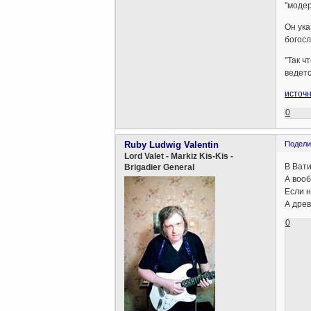
"модер
Он ука
богосл
"Так ч
ведетс
источ
0
Ruby Ludwig Valentin
Подели
Lord Valet - Markiz Kis-Kis -
В Вати
Brigadier General
А воо
Если н
А древ
0