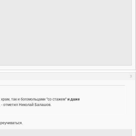
3
храм, так и богомольцами "со стажем"
и даже
, - отметил Николай Балашов.
ереучиваться.