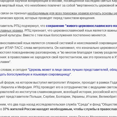
народной научной конференции в Москве, посвященной наследию святых Кир
в мертвый язык, что неизбежно повлечет за собой "мертвенность церковной ж
 связи он признал
необходимым для всех прихожан храмов изучать основы це
зических курсов, которые проводят перед таинством крещения.
тавитель РПЦ подчеркнул, что
сохранение "живого церковнославянского я
славных храмах
. РПЦ признает, что церковнославянский язык является важ
рной культуры. Вместе с тем язык богослужения постепенно меняется.
внославянский язык является сложной системой и неиссякаемой сокровищнице
ит ИТАР-ТАСС слова митрополита. Он напомнил, что изначально церковносла
остоял повседневному разговорному, и "во многом благодаря такому раздел
ния: в православии не зародился свой протестантизм, как это произошло в XVI
лавии".
 словам, и сегодня
"Церковь может в лице своих лучших представителей, об
щать богослужебную и языковую сокровищницу"
.
й форум, на котором выступил митрополит Иларион, проходит в рамках Года
 Кирилла и Мефодия. РПЦ проводит его в сотрудничестве с ведущими светски
ователей из институтов славяноведения, всеобщей истории, российской ист
уют представители Польши, Сербии, Болгарии, Украины, Италии, Великобрита
им, что два года назад исследовательская служба "Среда" и фонд "Обществе
то
37% жителей России находят необходимым, чтобы службы в православ
тируя итоги этого исследования социологов, глава Отдела Московского па