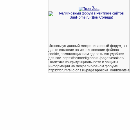
Используя данный межрелигиозный форум, вы
даете согласие на использование файлов
cookie, помогающих нам сделать его удобнее
для вас. https://forumreligions.ru/pages/cookies/
Политика конфиденциальности и защиты
информации на межрелигиозном форуме
https://forumreligions.ru/pages/politika_konfidentsial