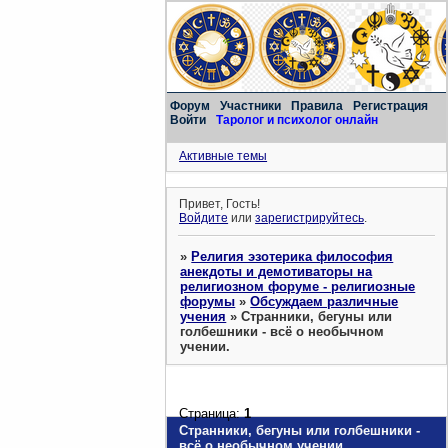
Форум
Участники
Правила
Регистрация
Войти
Таролог и психолог онлайн
Активные темы
Привет, Гость!
Войдите
или
зарегистрируйтесь
.
»
Религия эзотерика философия
анекдоты и демотиваторы на
религиозном форуме - религиозные
форумы
»
Обсуждаем различные
учения
»
Странники, бегуны или
голбешники - всё о необычном
учении.
Страница:
1
Странники, бегуны или голбешники -
всё о необычном учении.