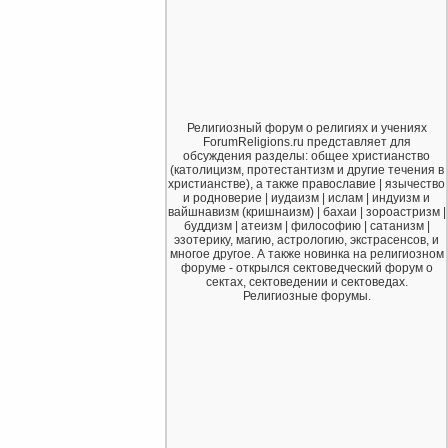
Религиозный форум о религиях и учениях
ForumReligions.ru представляет для
обсуждения разделы: общее христианство
(католицизм, протестантизм и другие течения в
христианстве), а также православие | язычество
и родноверие | иудаизм | ислам | индуизм и
вайшнавизм (кришнаизм) | бахаи | зороастризм |
буддизм | атеизм | философию | сатанизм |
эзотерику, магию, астрологию, экстрасенсов, и
многое другое. А также новинка на религиозном
форуме - открылся сектоведческий форум о
сектах, сектоведении и сектоведах.
Религиозные форумы.