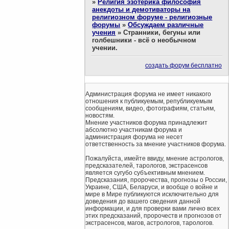
»
Религия эзотерика философия
анекдоты и демотиваторы на
религиозном форуме - религиозные
форумы
»
Обсуждаем различные
учения
»
Странники, бегуны или
голбешники - всё о необычном
учении.
создать форум бесплатно
Администрация форума не имеет никакого
отношения к публикуемым, републикуемым
сообщениям, видео, фотографиям, статьям,
новостям.
Мнение участников форума принадлежит
абсолютно участникам форума и
администрация форума не несет
ответственность за мнение участников форума.
Пожалуйста, имейте ввиду, мнение астрологов,
предсказателей, тарологов, экстрасенсов
является сугубо субъективным мнением.
Предсказания, пророчества, прогнозы о России,
Украине, США, Беларуси, и вообще о войне и
мире в Мире публикуются исключительно для
доведения до вашего сведения данной
информации, и для проверки вами лично всех
этих предсказаний, пророчеств и прогнозов от
экстрасенсов, магов, астрологов, тарологов.