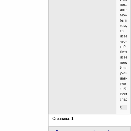
показ
интер
Может
быть,
кому-
то
извес
что-
то?
Литер
извес
предс
Или
учени
давно
уже
забыт
Всем
спасиб
0
Страница:
1