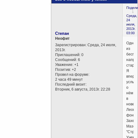
Подели
1
Среда,
24
июля,
2013г.
Степан
03:00
Неофит
Одно
Зарегистрирован
: Среда, 24 июля,
из
2013г.
беспо
Приглашений:
0
Сообщений:
6
напра
Уважение:
+1
старо
Позитив:
+2
Я
Провел на форуме:
вперв
2 часа 49 минут
услыш
Последний визит:
о
Вторник, 6 августа, 2013г. 22:28
нём
в
новел
Леопо
фон
Захер-
Мазох
"Стран
Учени