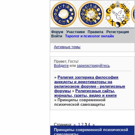
Форум
Участники
Правила
Регистрация
Войти
Таролог и психолог онлайн
Активные темы
Привет, Гость!
Войдите
или
зарегистрируйтесь
.
»
Религия эзотерика философия
анекдоты и демотиваторы на
религиозном форуме - религиозные
форумы
»
Религиозные сайты,
журналы, газеты, видео и книги
»
Принципы современной
психической самозащиты
Страница:
«
1
2
3
4
»
Принципы современной психической
самозащиты