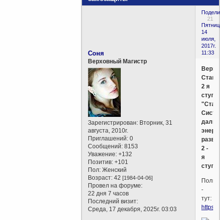
Подели
21
Пятниц
14
июля,
2017г.
Соня
11:33
Верховный Магистр
Верищ
Стано
2 я
ступе
"Стан
Систе
дальн
Зарегистрирован
: Вторник, 31
августа, 2010г.
энерг
Приглашений:
0
развит
Сообщений:
8153
2 -
Уважение:
+132
я
Позитив:
+101
ступе
Пол:
Женский
Возраст:
42
[1984-04-06]
Полно
Провел на форуме:
-
22 дня 7 часов
тут:
Последний визит:
https:
Среда, 17 декабря, 2025г. 03:03