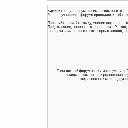
Администрация форума не имеет никакого отнош
Мнение участников форума принадлежит абсолю
Пожалуйста, имейте ввиду, мнение астрологов, 
Предсказания, пророчества, прогнозы о России,
проверки вами лично всех этих предсказаний, про
Религиозный форум о религиях и учениях F
православие | язычество и родноверие | и
экстрасенсов, и многое друго