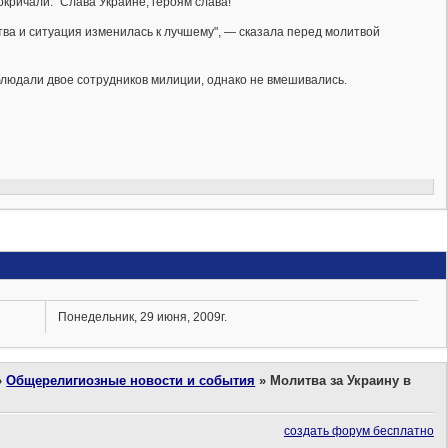
кричали: "Слава Украине, героям слава!"
тва и ситуация изменилась к лучшему", — сказала перед молитвой
блюдали двое сотрудников милиции, однако не вмешивались.
Понедельник, 29 июня, 2009г.
»
Общерелигиозные новости и события
»
Молитва за Украину в
создать форум бесплатно