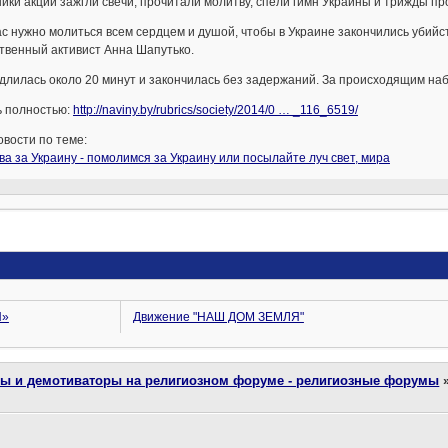
ики акции зажгли свечи, прочитали молитву, спели гимн Украины и трижды про
с нужно молиться всем сердцем и душой, чтобы в Украине закончились убийс
твенный активист Анна Шапутько.
длилась около 20 минут и закончилась без задержаний. За происходящим на
ь полностью:
http://naviny.by/rubrics/society/2014/0 … _116_6519/
вости по теме:
а за Украину - помолимся за Украину или посылайте луч свет, мира
Я»
Движение "НАШ ДОМ ЗЕМЛЯ"
ты и демотиваторы на религиозном форуме - религиозные форумы