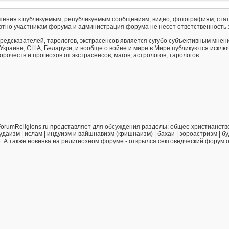
ения к публикуемым, републикуемым сообщениям, видео, фотографиям, стат
тно участникам форума и администрация форума не несет ответственность 
предсказателей, тарологов, экстрасенсов является сугубо субъективным мнен
 Украине, США, Беларуси, и вообще о войне и мире в Мире публикуются искл
рочеств и прогнозов от экстрасенсов, магов, астрологов, тарологов.
orumReligions.ru представляет для обсуждения разделы: общее христианство 
удаизм | ислам | индуизм и вайшнавизм (кришнаизм) | бахаи | зороастризм | бу
е. А также новинка на религиозном форуме - открылся сектоведческий форум 