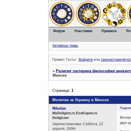
Форум
Участники
Правила
Ре
Активные темы
Привет, Гость!
Войдите
или
зарегистрируйтес
»
Религия эзотерика философия анекдо
Минске
Страница:
1
Молитва за Украину в Минске
Nikolas
Подели
MyReligion.ru EzoKupon.ru
Вечеро
Religii.net
двух д
Зарегистрирован
: Суббота, 22
апреля, 2006г.