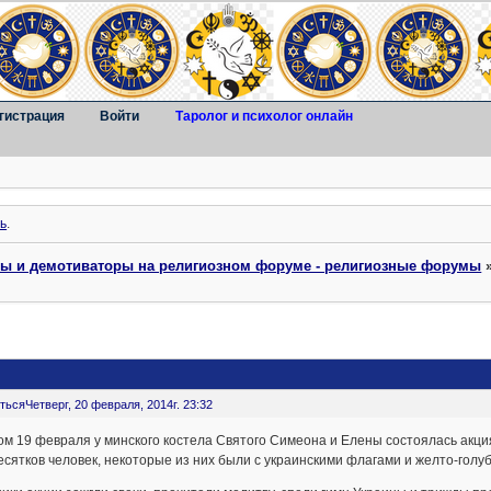
гистрация
Войти
Таролог и психолог онлайн
ь
.
ты и демотиваторы на религиозном форуме - религиозные форумы
ться
Четверг, 20 февраля, 2014г. 23:32
м 19 февраля у минского костела Святого Симеона и Елены состоялась акци
есятков человек, некоторые из них были с украинскими флагами и желто-го