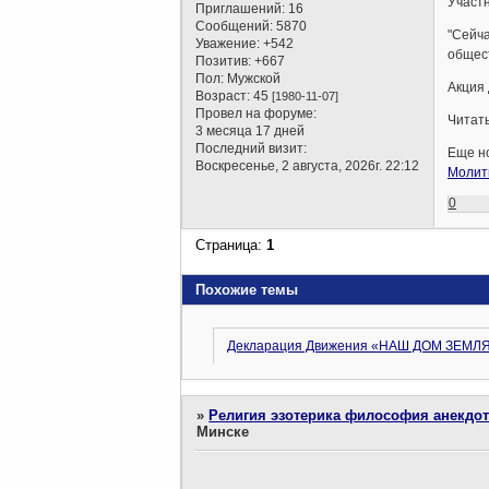
Участн
Приглашений:
16
Сообщений:
5870
"Сейча
Уважение:
+542
общес
Позитив:
+667
Пол:
Мужской
Акция 
Возраст:
45
[1980-11-07]
Провел на форуме:
Читат
3 месяца 17 дней
Последний визит:
Еще но
Воскресенье, 2 августа, 2026г. 22:12
Молитв
0
Страница:
1
Похожие темы
Декларация Движения «НАШ ДОМ ЗЕМЛ
»
Религия эзотерика философия анекдо
Минске