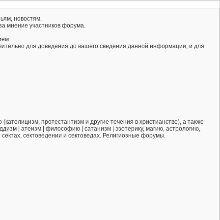
ьям, новостям.
за мнение участников форума.
ием.
ючительно для доведения до вашего сведения данной информации, и для
(католицизм, протестантизм и другие течения в христианстве), а также
ддизм | атеизм | философию | сатанизм | эзотерику, магию, астрологию,
о сектах, сектоведении и сектоведах. Религиозные форумы.