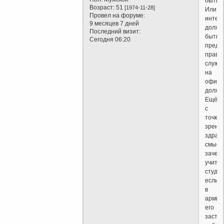
быть?
Возраст:
51
[1974-11-28]
Или
Провел на форуме:
интел
9 месяцев 7 дней
должн
Последний визит:
быть
Сегодня 06:20
предо
право
служи
на
офице
должн
Ещё
с
точки
зрени
здрав
смысл
зачем
учить
студе
если
в
армии
его
заста