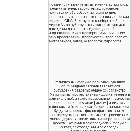
Пожалуйста, имейте ввиду, мнение астрологов,
предсказателей, тарологов, экстрасенсов
является сугубо субъективным мнением.
Предсказания, пророчества, прогнозы о России,
Украине, США, Беларуси, и вообще о войне и
мире в Мире публикуются исключительно для
доведения до вашего сведения данной
информации, и для проверки вами лично всех
этих предсказаний, пророчеств и прогнозов от
экстрасенсов, магов, астрологов, тарологов.
Религиозный форум о религиях и учениях
ForumReligions.ru представляет для
обсуждения разделы: общее христианство
(католицизм, протестантизм и другие течения в
христианстве), а также православие | язычество
и родноверие | иудаизм | ислам | индуизм и
вайшнавизм (кришнаизм) | бахаи | зороастризм |
буддизм | атеизм | философию | сатанизм |
эзотерику, магию, астрологию, экстрасенсов, и
многое другое. А также новинка на религиозном
форуме - открылся сектоведческий форум о
сектах, сектоведении и сектоведах.