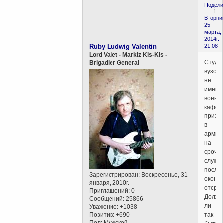
Подели
1
Вторни
25
марта,
2014г.
Ruby Ludwig Valentin
21:08
Lord Valet - Markiz Kis-Kis -
Студе
Brigadier General
вузов
не
имею
военн
кафед
призы
в
армию
на
срочн
служб
после
Зарегистрирован
: Воскресенье, 31
оконч
января, 2010г.
отсроч
Приглашений:
0
Должн
Сообщений:
25866
ли
Уважение:
+1038
Позитив:
+690
так
Пол:
Мужской