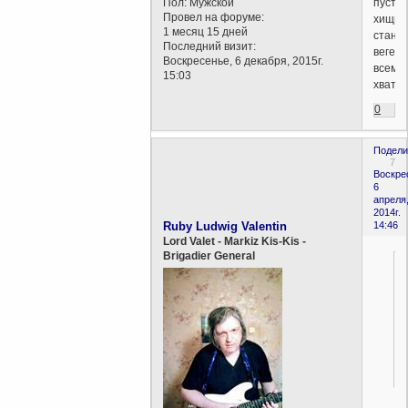
пусть
Пол:
Мужской
Провел на форуме:
хищни
1 месяц 15 дней
станут
Последний визит:
вегета
Воскресенье, 6 декабря, 2015г.
всем
15:03
хватит.
0
Подели
7
Воскре
6
апреля
2014г.
Ruby Ludwig Valentin
14:46
Lord Valet - Markiz Kis-Kis -
Brigadier General