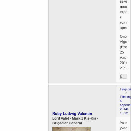
веке
должн
стрем
к
контр
армии
Отред
Algebr
(Вторн
25
марта,
2014г.
21:10)
0
Подели
2
Пятниц
4
апреля
2014г.
Ruby Ludwig Valentin
15:12
Lord Valet - Markiz Kis-Kis -
Уважа
Brigadier General
участн