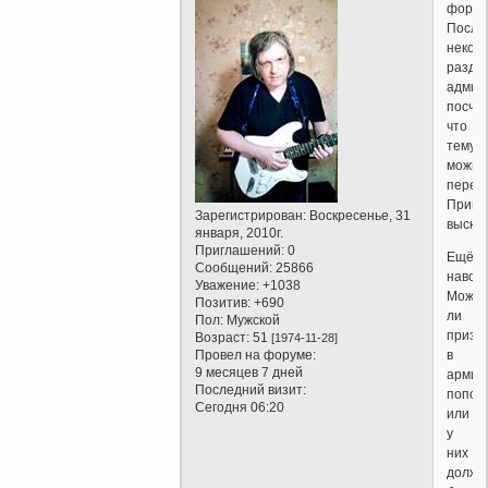
форум
После
некот
разду
админ
посчи
что
тему
можно
перео
Пригл
Зарегистрирован
: Воскресенье, 31
выска
января, 2010г.
Приглашений:
0
Ещё
Сообщений:
25866
наводк
Уважение:
+1038
Можн
Позитив:
+690
ли
Пол:
Мужской
призы
Возраст:
51
[1974-11-28]
Провел на форуме:
в
9 месяцев 7 дней
армию
Последний визит:
попов
Сегодня 06:20
или
у
них
должн