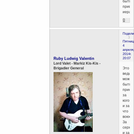
быть
приви
иерар
0
Подели
3
Пятниц
4
апреля
2014г.
Ruby Ludwig Valentin
20:07
Lord Valet - Markiz Kis-Kis -
Это
Brigadier General
ведь
может
быть
принц
за
кого
и за
что
воюеш
За
сержа
и за