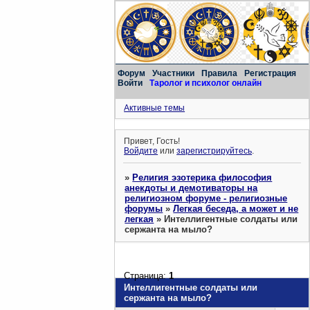
Форум
Участники
Правила
Регистрация
Войти
Таролог и психолог онлайн
Активные темы
Привет, Гость!
Войдите
или
зарегистрируйтесь
.
»
Религия эзотерика философия
анекдоты и демотиваторы на
религиозном форуме - религиозные
форумы
»
Легкая беседа, а может и не
легкая
»
Интеллигентные солдаты или
сержанта на мыло?
Страница:
1
Интеллигентные солдаты или
сержанта на мыло?