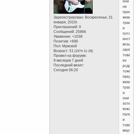
они
не
присп
жеват
Зарегистрирован
: Воскресенье, 31
января, 2010г.
траву.
Приглашений:
0
и
Сообщений:
25866
потом
Уважение:
+1038
инсти
Позитив:
+690
возьм
Пол:
Мужской
своё.
Возраст:
51
[1974-11-28]
товар
Провел на форуме:
из
9 месяцев 7 дней
Последний визит:
рсдрп
Сегодня 06:20
тоже
предп
жеват
траву
а
они
хотел
кожан
пальт
и
товар
маузе