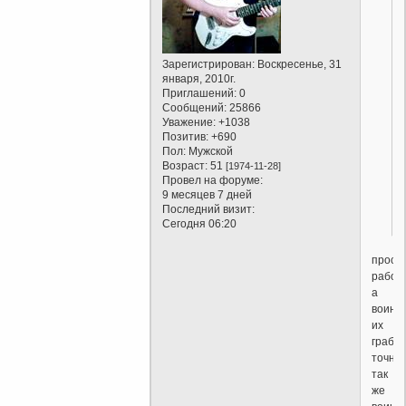
Зарегистрирован
: Воскресенье, 31
января, 2010г.
Приглашений:
0
Сообщений:
25866
Уважение:
+1038
Позитив:
+690
Пол:
Мужской
Возраст:
51
[1974-11-28]
Провел на форуме:
9 месяцев 7 дней
Последний визит:
Сегодня 06:20
прост
работ
а
воины
их
грабят
точно
так
же