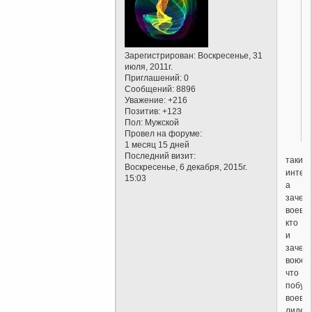
Зарегистрирован
: Воскресенье, 31
июля, 2011г.
Приглашений:
0
Сообщений:
8896
Уважение:
+216
Позитив:
+123
Пол:
Мужской
Провел на форуме:
1 месяц 15 дней
Последний визит:
таки
Воскресенье, 6 декабря, 2015г.
интер
15:03
а
зачем
воева
кто
и
зачем
воюет
что
побуж
воева
лидеро