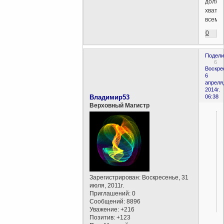
должн
хватат
всем.
0
Подели
6
Воскре
6
апреля
2014г.
Владимир53
06:38
Верховный Магистр
Зарегистрирован
: Воскресенье, 31
июля, 2011г.
Приглашений:
0
Сообщений:
8896
Уважение:
+216
Позитив:
+123