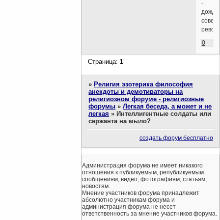
-
дожда
советс
револ
0
Страница:
1
»
Религия эзотерика философия
анекдоты и демотиваторы на
религиозном форуме - религиозные
форумы
»
Легкая беседа, а может и не
легкая
»
Интеллигентные солдаты или
сержанта на мыло?
создать форум бесплатно
Администрация форума не имеет никакого
отношения к публикуемым, републикуемым
сообщениям, видео, фотографиям, статьям,
новостям.
Мнение участников форума принадлежит
абсолютно участникам форума и
администрация форума не несет
ответственность за мнение участников форума.