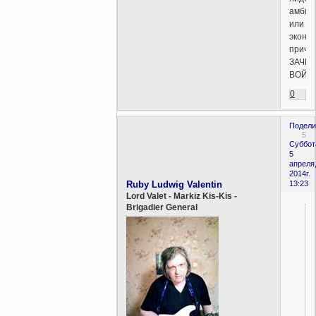
амбиц
или
эконо
причи
ЗАЧЕ
ВОЙН
0
Подели
5
Суббот
5
апреля
2014г.
Ruby Ludwig Valentin
13:23
Lord Valet - Markiz Kis-Kis -
Brigadier General