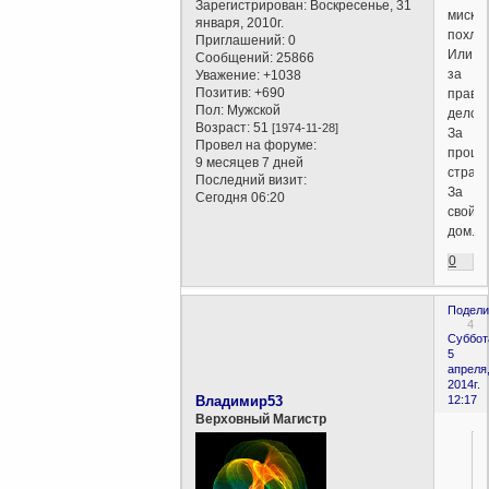
Зарегистрирован
: Воскресенье, 31
миску
января, 2010г.
похлёб
Приглашений:
0
Или
Сообщений:
25866
за
Уважение:
+1038
Позитив:
+690
право
Пол:
Мужской
дело.
Возраст:
51
[1974-11-28]
За
Провел на форуме:
процв
9 месяцев 7 дней
стран
Последний визит:
За
Сегодня 06:20
свой
дом.
0
Подели
4
Суббот
5
апреля
2014г.
Владимир53
12:17
Верховный Магистр