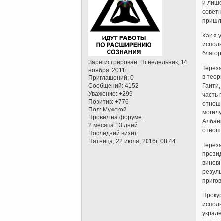
и лише
советн
пришли
Как я 
испол
благор
Зарегистрирован
: Понедельник, 14
Тереза
ноября, 2011г.
в теор
Приглашений:
0
Сообщений:
4152
Гаити,
Уважение:
+299
часть 
Позитив:
+776
отноше
Пол:
Мужской
могилу
Провел на форуме:
Албани
2 месяца 13 дней
отноше
Последний визит:
Пятница, 22 июля, 2016г. 08:44
Тереза
презид
виновн
резуль
пригов
Прокур
исполь
украде