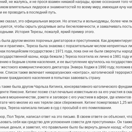
ний, не жалуясь, и не прося взамен никакой награды, кроме осознания тог
иком влиятельных лидеров и знаменитостей по всему миру, имеющая кучу на
 ее проводить в последний путь.
уже сказал, это официальная версия. Но атеисты и вольнодумцы, более чем лю
ьзуются, чтобы скрыть уродливые акты бесчеловечности, и замалчивать пос
одными. История Терезы, пожалуй, яркий пример этого.
 была другом многих порочных диктаторов и преступников. Как документируе
ии и практике», Тереза была знакома с поразительным числом неприятных л
 как полицейским государством с 1971 года, пока они не были свергнуты наро
государственной казны, когда бежали.) Тереза посетила их лично в 1981 году
нию к бедным слоям населения, и ее выступление крутилось на государстве
 жестокого коммунистического диктатора Энвера Ходжи в 1990 году, положив 
и. Список также включает никарагуанских «контрас», католической террорис
нии гражданского населения в попытках завоевать страну.
 также была другом Чарльза Китинга, консервативного католического фундам
енте Никсоне. Китинг позже стал печально известным из-за его участия в ск
ым в мошенничестве, рэкете и заговоре с его участием в афере, где клиент
тате чего многие из них теряли свои сбережения. Китинг пожертвовал 1,25 м
ора, Тереза написала письмо в суд с просьбой о его помиловании.
ор, Пол Терли, написал ответ на это письмо. В своем ответе он объяснил, что
зовать себя как средство для успокоения совести для преступника». Он также
нные деньги, и заметил, что правильнее было бы вернуть деньги назад: «Гос