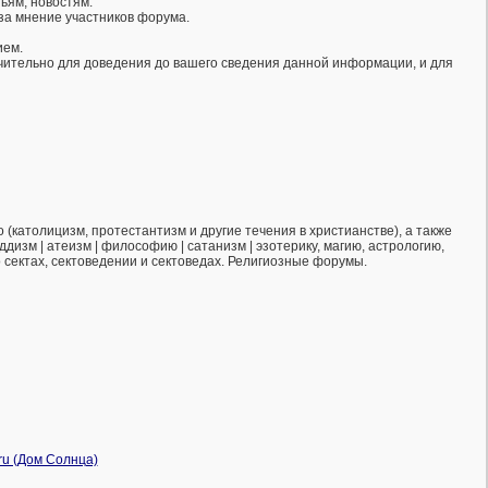
ьям, новостям.
за мнение участников форума.
ием.
ючительно для доведения до вашего сведения данной информации, и для
(католицизм, протестантизм и другие течения в христианстве), а также
ддизм | атеизм | философию | сатанизм | эзотерику, магию, астрологию,
о сектах, сектоведении и сектоведах. Религиозные форумы.