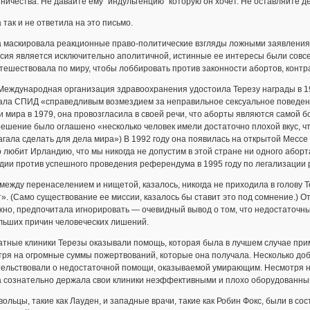
ичества. Не давайте ему "индульгенцию" которую он хочет. Не оставляйте день
 так и не ответила на это письмо.
 маскировала реакционные право-политические взгляды ложными заявлениями
сия является исключительно аполитичной, истинные ее интересы были совсем
тешествовала по миру, чтобы лоббировать против законности абортов, контр
Международная организация здравоохранения удостоила Терезу награды в 198
ала СПИД «справедливым возмездием за неправильное сексуальное поведени
 мира в 1979, она провозгласила в своей речи, что аборты являются самой б
решение было оглашено «несколько человек имели достаточно плохой вкус, чт
гала сделать для дела мира») В 1992 году она появилась на открытой Мессе
 любит Ирландию, что мы никогда не допустим в этой стране ни одного аборт
ии против успешного проведения референдума в 1995 году по легализации 
между перенаселением и нищетой, казалось, никогда не приходила в голову Тер
». (Само существование ее миссии, казалось бы ставит это под сомнение.) 
но, предпочитала игнорировать — очевидный вывод о том, что недостаточны
льших причин человеческих лишений.
тные клиники Терезы оказывали помощь, которая была в лучшем случае при
ря на огромные суммы пожертвований, которые она получала. Несколько добр
тельствовали о недостаточной помощи, оказываемой умирающим. Несмотря н
а сознательно держала свои клиники неэффективными и плохо оборудованным
ольцы, такие как Лауден, и западные врачи, такие как Робин Фокс, были в сос