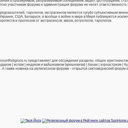
ения к публикуемым, републикуемым сообщениям, видео, фотографиям, стат
тно участникам форума и администрация форума не несет ответственность 
предсказателей, тарологов, экстрасенсов является сугубо субъективным мнен
 Украине, США, Беларуси, и вообще о войне и мире в Мире публикуются искл
рочеств и прогнозов от экстрасенсов, магов, астрологов, тарологов.
orumReligions.ru представляет для обсуждения разделы: общее христианство 
удаизм | ислам | индуизм и вайшнавизм (кришнаизм) | бахаи | зороастризм | бу
е. А также новинка на религиозном форуме - открылся сектоведческий форум 