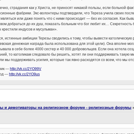
ечно, страдания как у Христа, не приносят никакой пользы, если больной фа
сионные фабрики. Экс-волонтеры подтвердили, что Тереза учила своих пос
ивляться или даже понять что с ними происходит — без их согласия. Как 
вом добраться до их душ, показать больным что бог любит их… Секретность 
 крестили индусов и мусульман».
я, истинные амбиции Терезы сводились к тому, чтобы вывести католическую 
вская денежная награда была использована для этой цели). Она вполне мог
ывала в себе более 4000 сестер и 40 000 добровольцев. Если она хотела со
ний, то католикам следовало бы решить, хотят ли они поддерживать такую 
ли мы поддерживать усилия, которые так явно расходятся со всем, что мы от
ник —
http://vk.cc/2YO99V
од —
http://vk.cc/2YO9us
ты и демотиваторы на религиозном форуме - религиозные форумы