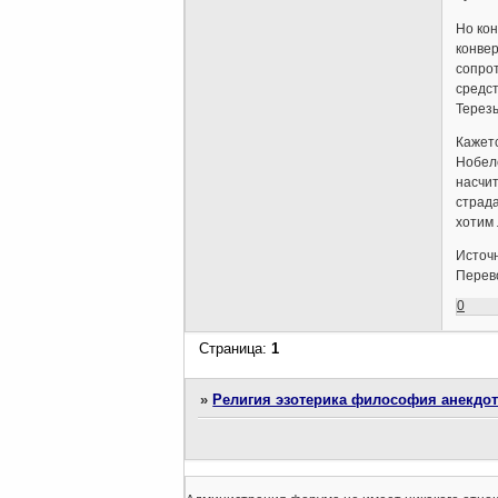
Но кон
конвер
сопрот
средст
Терезы
Кажетс
Нобеле
насчит
страда
хотим 
Источ
Перев
0
Страница:
1
»
Религия эзотерика философия анекдо