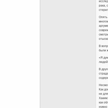
исслед
рака, 
стерил
Опять 
многом
аргум
соврем
смотри
отыска
В воп
были 
«Я дум
людей
В друг
страда
содерж
Несмот
Как до
не для
Хаким
как об
нужно 