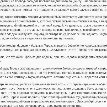
ований не проводилось для постановки диагноза пациенту. В наличии не им
страдающих в страшных мучениях, не давали никаких обезболивающих, кроме
изации. Никого никогда не отправляли в больницу, даже в случае острой пот
же, важно отметить, что эти условия не были результатом недостаточного 
иллионные пожертвования, которые скрывались на банковских счетах, в то в
ентируя крайней нищетой и отчаянной нуждой. На деньги, которые она полу
енных больниц, но эти деньги никогда не использовались для этой цели. Не
те в следующем пункте. Однако, несмотря на ее восхваления бедности, ког
ла для себя самые передовые технологии на западе.
росе помощи бедным и больным Тереза считала обеспечение их реальных пот
желательными и даже «красивыми». Следующая цитата Терезы говорит сама з
аю, что это очень красиво для бедных, принять их долю, и разделить страда
».
ой раз, Тереза сказала пациенту, неизлечимо больному раком, который умира
ете, как Христос на кресте. Так что Иисус должен целовать вас». (Она свобо
ал в себе критику: «Тогда, пожалуйста, скажите ему, чтобы он перестал меня 
ря на широко распространенное мнение о том, что Тереза стремилась облег
кументирует Хитченс, она фактически полагала, что страдание было выгодн
 того, чтобы больные люди могли быть вылечены, а для того чтобы они могли с
: «Мать Тереза была насквозь пропитана примитивным фундаменталистским р
лагораживающий опыт и прекрасное выражение связи с Иисусом Христом и его
уменьшать, а благословением, которое нужно прославлять.