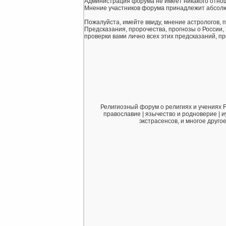
Администрация форума не имеет никакого отнош
Мнение участников форума принадлежит абсолю
Пожалуйста, имейте ввиду, мнение астрологов, 
Предсказания, пророчества, прогнозы о России,
проверки вами лично всех этих предсказаний, про
Религиозный форум о религиях и учениях F
православие | язычество и родноверие | и
экстрасенсов, и многое друго