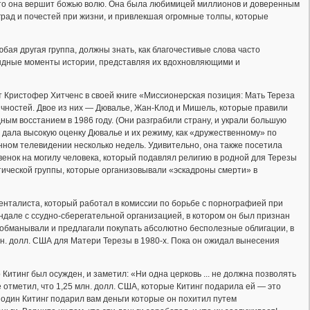
о что она вершит божью волю. Она была любимицей миллионов и доверенным
град и почестей при жизни, и привлекшая огромные толпы, которые
бая другая группа, должны знать, как благочестивые слова часто
тыдные моменты истории, представляя их вдохновляющими и
т Кристофер Хитченс в своей книге «Миссионерская позиция: Мать Тереза
ичностей. Двое из них — Дювалье, Жан-Клод и Мишель, которые правили
дным восстанием в 1986 году. (Они разграбили страну, и украли большую
 и дала высокую оценку Дювалье и их режиму, как «дружественному» по
нном телевидении несколько недель. Удивительно, она также посетила
венок на могилу человека, который подавлял религию в родной для Терезы
тической группы, которые организовывали «эскадроны смерти» в
енталиста, который работал в комиссии по борьбе с порнографией при
андале с ссудно-сберегательной организацией, в котором он был признан
ов обманывали и предлагали покупать абсолютно бесполезные облигации, в
лн. долл. США для Матери Терезы в 1980-х. Пока он ожидал вынесения
 Китинг был осужден, и заметил: «Ни одна церковь ... не должна позволять
 отметил, что 1,25 млн. долл. США, которые Китинг подарила ей — это
подин Китинг подарил вам деньги которые он похитил путем