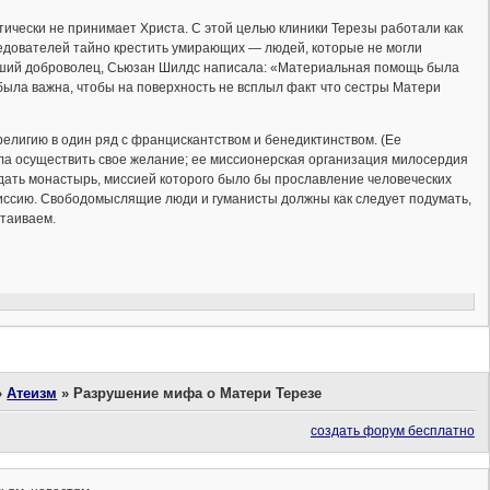
ктически не принимает Христа. С этой целью клиники Терезы работали как
ледователей тайно крестить умирающих — людей, которые не могли
бывший доброволец, Сьюзан Шилдс написала: «Материальная помощь была
была важна, чтобы на поверхность не всплыл факт что сестры Матери
религию в один ряд с францискантством и бенедиктинством. (Ее
ла осуществить свое желание; ее миссионерская организация милосердия
здать монастырь, миссией которого было бы прославление человеческих
миссию. Свободомыслящие люди и гуманисты должны как следует подумать,
стаиваем.
»
Атеизм
»
Разрушение мифа о Матери Терезе
создать форум бесплатно