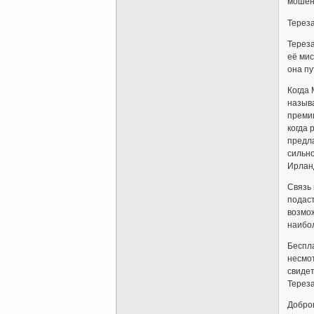
мошенн
Тереза
Тереза
её мис
она пу
Когда 
назыв
премии
когда 
предла
сильно
Ирланд
Связь 
подаст
возмож
наибо
Беспла
несмот
свиде
Терез
Добров