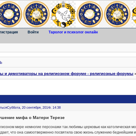
гистрация
Войти
Таролог и психолог онлайн
ь
.
ты и демотиваторы на религиозном форуме - религиозные форумы
ться
Суббота, 20 сентября, 2014г. 14:38
ушение мифа о Матери Терезе
гиозном мире немногие персонажи так любимы церковью как католическая мо
ждает, что она самоотверженно посвятила свою жизнь служению беднейшим и