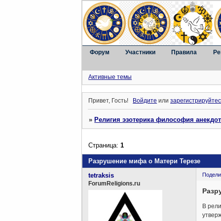
Форум
Участники
Правила
Ре
Активные темы
Привет, Гость!
Войдите
или
зарегистрируйтес
»
Религия эзотерика философия анекдо
Страница:
1
Разрушение мифа о Матери Терезе
tetraksis
Подели
ForumReligions.ru
Разр
В рели
утвер