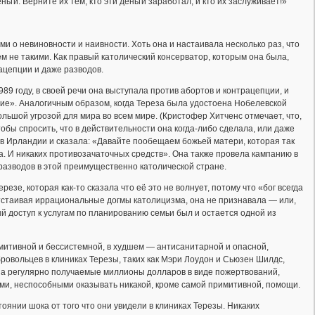
ги. Верните их тем, кто эти деньги заработал, и кто их заслуживает!»
 о невиновности и наивности. Хоть она и настаивала несколько раз, что
 не такими. Как правый католический консерватор, которым она была,
ацепции и даже разводов.
9 году, в своей речи она выступала против абортов и контрацепции, и
е». Аналогичным образом, когда Тереза была удостоена Нобелевской
ольшой угрозой для мира во всем мире. (Кристофер Хитченс отмечает, что,
обы спросить, что в действительности она когда-либо сделала, или даже
 в Ирландии и сказала: «Давайте пообещаем божьей матери, которая так
а. И никаких противозачаточных средств». Она также провела кампанию в
разводов в этой преимущественно католической стране.
езе, которая как-то сказала что её это не волнует, потому что «бог всегда
Отстаивая иррациональные догмы католицизма, она не признавала — или,
й доступ к услугам по планированию семьи был и остается одной из
митивной и бессистемной, в худшем — антисанитарной и опасной,
овольцев в клиниках Терезы, таких как Мэри Лоудон и Сьюзен Шилдс,
а регулярно получаемые миллионы долларов в виде пожертвований,
и, неспособными оказывать никакой, кроме самой примитивной, помощи.
тоянии шока от того что они увидели в клиниках Терезы. Никаких