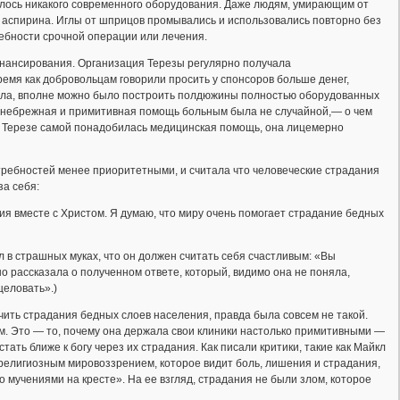
елось никакого современного оборудования. Даже людям, умирающим от
 аспирина. Иглы от шприцов промывались и использовались повторно без
ребности срочной операции или лечения.
финансирования. Организация Терезы регулярно получала
ремя как добровольцам говорили просить у спонсоров больше денег,
чала, вполне можно было построить полдюжины полностью оборудованных
т, небрежная и примитивная помощь больным была не случайной,— о чем
да Терезе самой понадобилась медицинская помощь, она лицемерно
ребностей менее приоритетными, и считала что человеческие страдания
а себя:
ния вместе с Христом. Я думаю, что миру очень помогает страдание бедных
л в страшных муках, что он должен считать себя счастливым: «Вы
дно рассказала о полученном ответе, который, видимо она не поняла,
целовать».)
чить страдания бедных слоев населения, правда была совсем не такой.
ым. Это — то, почему она держала свои клиники настолько примитивными —
тать ближе к богу через их страдания. Как писали критики, такие как Майкл
елигиозным мировоззрением, которое видит боль, лишения и страдания,
 мучениями на кресте». На ее взгляд, страдания не были злом, которое