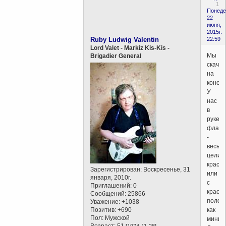
1
Понеде
22
июня,
2015г.
Ruby Ludwig Valentin
22:59
Lord Valet - Markiz Kis-Kis -
Мы
Brigadier General
скаче
на
коне.
У
нас
в
руке
флаг
-
весь
целик
красн
Зарегистрирован
: Воскресенье, 31
или
января, 2010г.
с
Приглашений:
0
красн
Сообщений:
25866
полос
Уважение:
+1038
Позитив:
+690
как
Пол:
Мужской
миним
Возраст:
51
[1974-11-28]