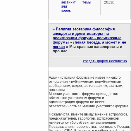
инстинкт
темы
2013г.
или
порок.
»
Религия эзотерика философия
анекдоты и демотиваторы на
религиозном форуме - религиозные
форумы
»
Легкая беседа, а может и не
легкая
»
Мы красные кавалеристы и
про нас...
создать форум бесплатно
Администрация форума не имеет никакого
отношения к публикуемым, републикуемым
сообщениям, видео, фотографиям, статьям,
новостям.
Мнение участников форума принадлежит
абсолютно участникам форума и
администрация форума не несет
ответственность за мнение участников форума.
Пожалуйста, имейте ввиду, мнение астрологов,
предсказателей, тарологов, экстрасенсов
является сугубо субъективным мнением.
Предсказания, пророчества, прогнозы о России,
Украине, США, Беларуси, и вообще о войне и