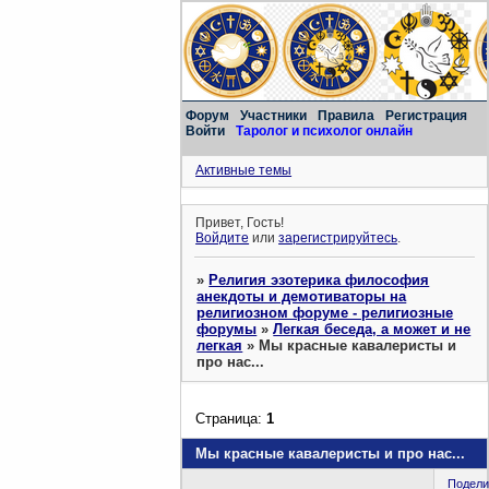
Форум
Участники
Правила
Регистрация
Войти
Таролог и психолог онлайн
Активные темы
Привет, Гость!
Войдите
или
зарегистрируйтесь
.
»
Религия эзотерика философия
анекдоты и демотиваторы на
религиозном форуме - религиозные
форумы
»
Легкая беседа, а может и не
легкая
»
Мы красные кавалеристы и
про нас...
Страница:
1
Мы красные кавалеристы и про нас...
Подели