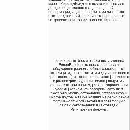
мире в Мире публикуются исключительно для
доведения до вашего сведения данной
информации, и для проверки вами лично всех
этих предсказаний, пророчеств и прогнозов от
экстрасенсов, магов, астрологов, тарологов.
Религиозный форум о религиях и учениях
ForumReligions.ru представляет для
обсуждения разделы: общее христианство
(католицизм, протестантизм и другие течения в
христианстве), а также православие | язычество
и родноверие | иудаизм | ислам | индуизм и
вайшнавизм (кришнаизм) | бахаи | зороастризм |
буддизм | атеизм | философию | сатанизм |
эзотерику, магию, астрологию, экстрасенсов, и
многое другое. А также новинка на религиозном
форуме - открылся сектоведческий форум о
сектах, сектоведении и сектоведах.
Религиозные форумы.