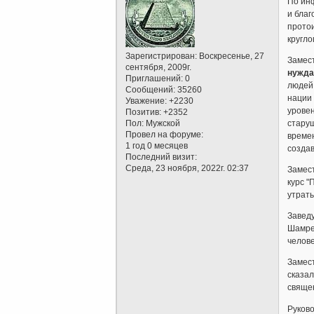
По ин
и благ
протои
кругло
Зарегистрирован
: Воскресенье, 27
Замест
сентября, 2009г.
нужда
Приглашений:
0
людей 
Сообщений:
35260
нации 
Уважение:
+2230
уровен
Позитив:
+2352
Пол:
Мужской
старуш
Провел на форуме:
времен
1 год 0 месяцев
создав
Последний визит:
Среда, 23 ноября, 2022г. 02:37
Замест
курс "
утраты
Завед
Шамрей
челове
Замест
сказал
свяще
Руков