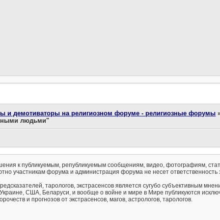
ты и демотиваторы на религиозном форуме - религиозные форумы
льными людьми"
ения к публикуемым, републикуемым сообщениям, видео, фотографиям, стат
тно участникам форума и администрация форума не несет ответственность 
предсказателей, тарологов, экстрасенсов является сугубо субъективным мнен
 Украине, США, Беларуси, и вообще о войне и мире в Мире публикуются искл
рочеств и прогнозов от экстрасенсов, магов, астрологов, тарологов.