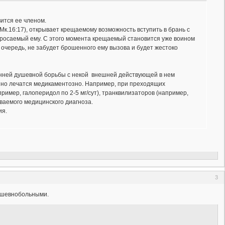
вится ее членом.
Мк.16:17), открывает крещаемому возможность вступить в брань с
бросаемый ему. С этого момента крещаемый становится уже воином
ю очередь, не забудет брошенного ему вызова и будет жестоко
ренней душевной борьбы с некой внешней действующей в нем
шно лечатся медикаментозно. Например, при преходящих
имер, галоперидол по 2-5 мг/сут), транквилизаторов (например,
иваемого медицинского диагноза.
ия.
3
ушевнобольными.