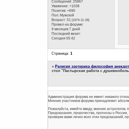
Сообщений:
25867
Уважение:
+1038
Позитив:
+690
Пол:
Мужской
Возраст:
51
[1974-11-28]
Провел на форуме:
9 месяцев 7 дней
Последний визит:
Сегодня 05:42
Страница:
1
»
Религия эзотерика философия анекдо
стол "Пастырская работа с душевнобо
Администрация форума не имеет никакого отнош
Мнение участников форума принадлежит абсолю
Пожалуйста, имейте ввиду, мнение астрологов, 
Предсказания, пророчества, прогнозы о России,
проверки вами лично всех этих предсказаний, про