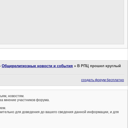
»
Общерелигиозные новости и события
»
В РПЦ прошел круглый
создать форум бесплатно
ьям, новостям.
за мнение участников форума.
ием.
ючительно для доведения до вашего сведения данной информации, и для