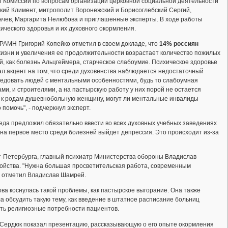
ы Комиссии по вопросам организации церковной социальной деятельности
кий Климент, митрополит Воронежский и Борисоглебский Сергий,
гачев, Маргарита Нелюбова и приглашенные эксперты. В ходе работы
ческого здоровья и их духовного окормления.
 РАМН Григорий Копейко отметил в своем докладе, что
14% россиян
жизни и увеличения ее продолжительности возрастает количество пожилых
, как болезнь Альцгеймера, старческое слабоумие. Психическое здоровье
лал акцент на том, что среди духовенства наблюдается недостаточный
оведовать людей с ментальными особенностями, будь то слабоумная
ми, и строителями, а на пастырскую работу у них порой не остается
ить к родам душевнобольную женщину, могут ли ментальные инвалиды
помочь", - подчеркнул эксперт.
еда предложил обязательно ввести во всех духовных учебных заведениях
е на первое место среди болезней выйдет депрессия. Это происходит из-за
-Петербурга, главный психиатр Министерства обороны Владислав
ройства. "Нужна большая просветительская работа, современным
 - отметил Владислав Шамрей.
ва коснулась такой проблемы, как пастырское выгорание. Она также
а обсудить такую тему, как введение в штатное расписание больниц
ть религиозные потребности пациентов.
Сердюк показал презентацию, рассказывающую о его опыте окормления