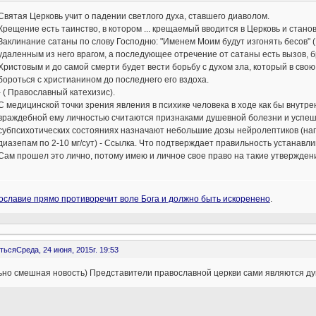
Святая Церковь учит о падении светлого духа, ставшего диаволом.
Крещение есть таинство, в котором ... крещаемый вводится в Церковь и стано
Заклинание сатаны по слову Господню: "Именем Моим будут изгонять бесов" (
удаленным из него врагом, а последующее отречение от сатаны есть вызов, 
Христовым и до самой смерти будет вести борьбу с духом зла, который в сво
бороться с христианином до последнего его вздоха.
- ( Православный катехизис).
С медицинской точки зрения явления в психике человека в ходе как бы внут
враждебной ему личностью считаются признаками душевной болезни и успе
субпсихотических состояниях назначают небольшие дозы нейролептиков (напр
диазепам по 2-10 мг/сут) - Ссылка. Что подтверждает правильность устанавл
Сам прошел это лично, потому имею и личное свое право на такие утвержден
ославие прямо противоречит воле Бога и должно быть искоренено
.
ться
Среда, 24 июня, 2015г. 19:53
ьно смешная новость) Представители православной церкви сами являются д