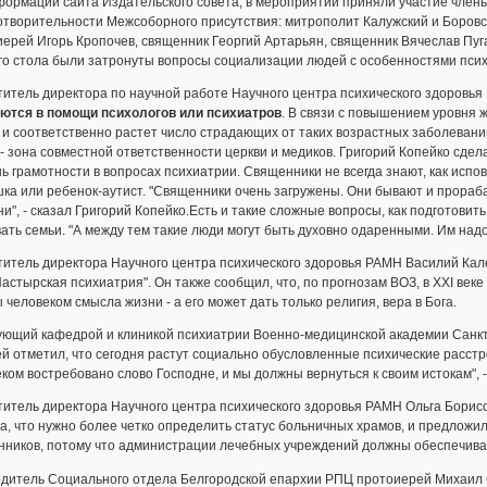
формации сайта Издательского совета, в мероприятии приняли участие член
отворительности Межсоборного присутствия: митрополит Калужский и Боровс
ерей Игорь Кропочев, священник Георгий Артарьян, священник Вячеслав Пу
го стола были затронуты вопросы социализации людей с особенностями психи
итель директора по научной работе Научного центра психического здоровья
ются в помощи психологов или психиатров
. В связи с повышением уровня 
и соответственно растет число страдающих от таких возрастных заболеваний
- зона совместной ответственности церкви и медиков. Григорий Копейко сде
ь грамотности в вопросах психиатрии. Священники не всегда знают, как исп
ка или ребенок-аутист. "Священники очень загружены. Они бывают и прораба
и", - сказал Григорий Копейко.Есть и такие сложные вопросы, как подготов
ать семьи. "А между тем такие люди могут быть духовно одаренными. Им надо 
итель директора Научного центра психического здоровья РАМН Василий Кал
Пастырская психиатрия". Он также сообщил, что, по прогнозам ВОЗ, в XXI век
 человеком смысла жизни - а его может дать только религия, вера в Бога.
ующий кафедрой и клиникой психиатрии Военно-медицинской академии Санкт
 отметил, что сегодня растут социально обусловленные психические расст
ком востребовано слово Господне, и мы должны вернуться к своим истокам",
итель директора Научного центра психического здоровья РАМН Ольга Борисо
а, что нужно более четко определить статус больничных храмов, и предложил
нников, потому что администрации лечебных учреждений должны обеспечива
одитель Социального отдела Белгородской епархии РПЦ протоиерей Михаил 