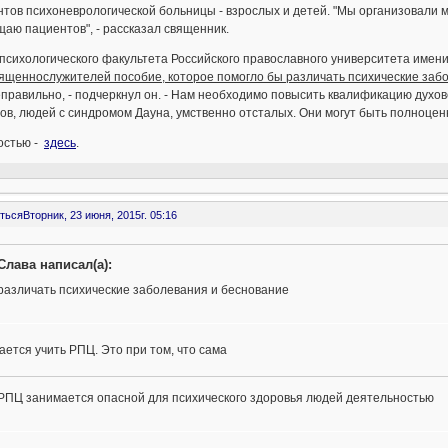
тов психоневрологической больницы - взрослых и детей. "Мы организовали
аю пациентов", - рассказал священник.
психологического факультета Российского православного университета име
вященнослужителей пособие, которое помогло бы различать психические заб
правильно, - подчеркнул он. - Нам необходимо повысить квалификацию духо
ов, людей с синдромом Дауна, умственно отсталых. Они могут быть полноце
остью -
здесь
.
ться
Вторник, 23 июня, 2015г. 05:16
Слава написал(а):
различать психические заболевания и беснование
ется учить РПЦ. Это при том, что сама
РПЦ занимается опасной для психического здоровья людей деятельностью