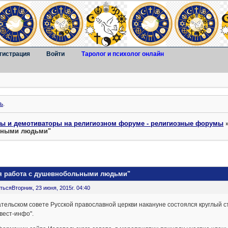
гистрация
Войти
Таролог и психолог онлайн
ь
.
ты и демотиваторы на религиозном форуме - религиозные форумы
льными людьми"
ая работа с душевнобольными людьми"
ться
Вторник, 23 июня, 2015г. 04:40
тельском совете Русской православной церкви накануне состоялся круглый 
вест-инфо".