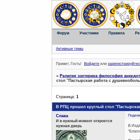
Форум
Участники
Правила
Ре
Активные темы
Привет, Гость!
Войдите
или
зарегистрируйтес
»
Религия эзотерика философия анекдо
стол "Пастырская работа с душевнобо
Страница:
1
В РПЦ прошел круглый стол "Пастырск
Слава
Подели
И в нужный момент откроется
В Изда
нужная дверь
"Благо