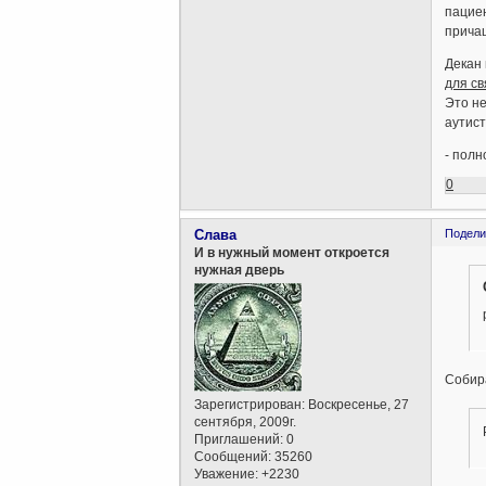
пациен
причащ
Декан 
для с
Это не
аутист
- полн
0
Слава
Подели
И в нужный момент откроется
нужная дверь
Собира
Зарегистрирован
: Воскресенье, 27
сентября, 2009г.
Приглашений:
0
Сообщений:
35260
Уважение:
+2230