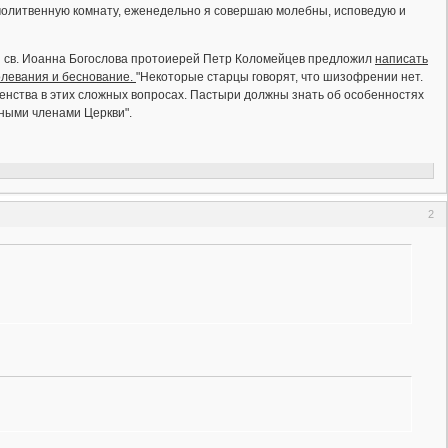
 молитвенную комнату, еженедельно я совершаю молебны, исповедую и
ни св. Иоанна Богослова протоиерей Петр Коломейцев предложил
написать
олевания и беснование.
"Некоторые старцы говорят, что шизофрении нет.
венства в этих сложных вопросах. Пастыри должны знать об особенностях
нными членами Церкви".
2