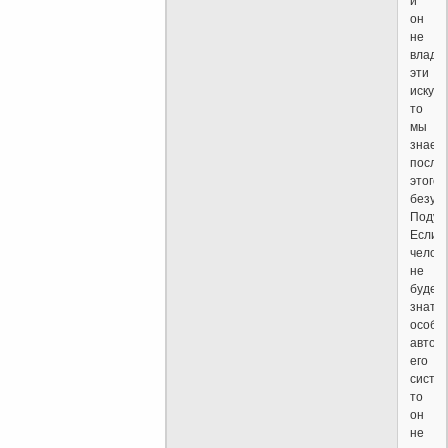
и
он
не
владе
эти
искусс
то
мы
знаем
после
этого
безум
Подум
Если
челов
не
будет
знать
особе
автом
его
систе
то
он
не