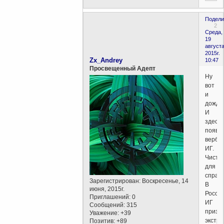
Подели
2
Среда,
19
августа
2015г.
Zx_Andrey
10:47
Просвещенный Адепт
Ну
вот
и
дожда
И
здесь
появи
вербо
ИГ.
Чисто
для
справ
Зарегистрирован
: Воскресенье, 14
В
июня, 2015г.
Росси
Приглашений:
0
ИГ
Сообщений:
315
призн
Уважение:
+39
экстр
Позитив:
+89