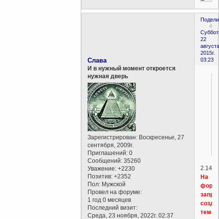
Подели
4
Суббот
22
августа
2015г.
Слава
03:23
И в нужный момент откроется
нужная дверь
Зарегистрирован
: Воскресенье, 27
сентября, 2009г.
Приглашений:
0
Сообщений:
35260
2.14
Уважение:
+2230
Позитив:
+2352
На
Пол:
Мужской
фору
Провел на форуме:
запре
1 год 0 месяцев
созда
Последний визит:
тем
Среда, 23 ноября, 2022г. 02:37