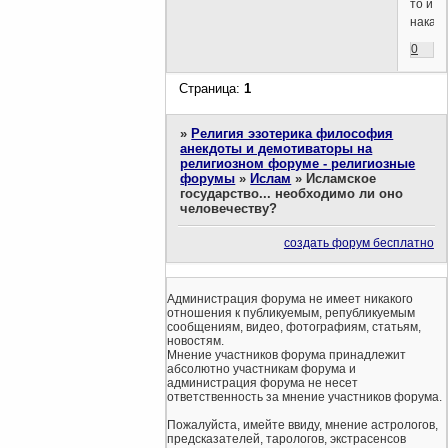
то и
наказы
0
Страница:
1
»
Религия эзотерика философия
анекдоты и демотиваторы на
религиозном форуме - религиозные
форумы
»
Ислам
»
Исламское
государство... необходимо ли оно
человечеству?
создать форум бесплатно
Администрация форума не имеет никакого
отношения к публикуемым, републикуемым
сообщениям, видео, фотографиям, статьям,
новостям.
Мнение участников форума принадлежит
абсолютно участникам форума и
администрация форума не несет
ответственность за мнение участников форума.
Пожалуйста, имейте ввиду, мнение астрологов,
предсказателей, тарологов, экстрасенсов