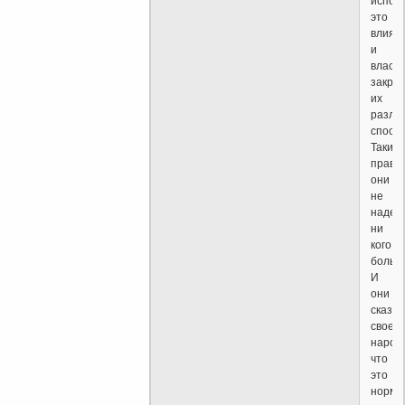
испол
это
влиян
и
власть
закре
их
разли
спосо
Таким
права
они
не
надел
ни
кого
больш
И
они
сказа
своем
народу
что
это
норма