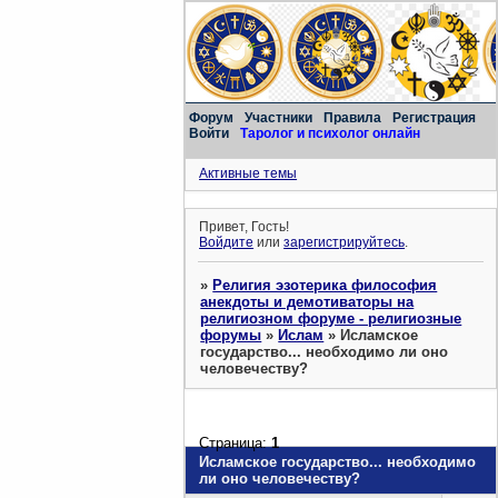
Форум
Участники
Правила
Регистрация
Войти
Таролог и психолог онлайн
Активные темы
Привет, Гость!
Войдите
или
зарегистрируйтесь
.
»
Религия эзотерика философия
анекдоты и демотиваторы на
религиозном форуме - религиозные
форумы
»
Ислам
»
Исламское
государство... необходимо ли оно
человечеству?
Страница:
1
Исламское государство... необходимо
ли оно человечеству?