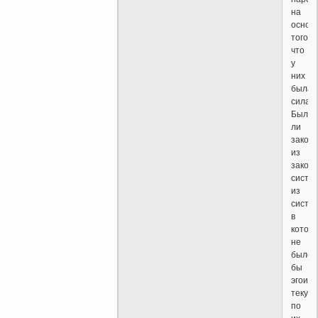
на
основ
того,
что
у
них
была
сила.
Был
ли
закон
из
законо
систе
из
систем
в
котор
не
было
бы
эгоизм
текущ
по