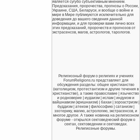
является сугубо субъективным мнением.
Предсказания, пророчества, прогнозы о России,
Украине, США, Беларуси, и вообще о войне и
мире в Мире публикуются исключительно для
доведения до вашего сведения данной
информации, и для проверки вами лично всех
этих предсказаний, пророчеств и прогнозов от
экстрасенсов, магов, астрологов, тарологов.
Религиозный форум о религиях и учениях
ForumReligions.ru представляет для
обсуждения разделы: общее христианство
(католицизм, протестантизм и другие течения в
христианстве), а также православие | язычество
и родноверие | иудаизм | ислам | индуизм и
вайшнавизм (кришнаизм) | бахаи | зороастризм |
буддизм | атеизм | философию | сатанизм |
эзотерику, магию, астрологию, экстрасенсов, и
многое другое. А также новинка на религиозном
форуме - открылся сектоведческий форум о
сектах, сектоведении и сектоведах.
Религиозные форумы.