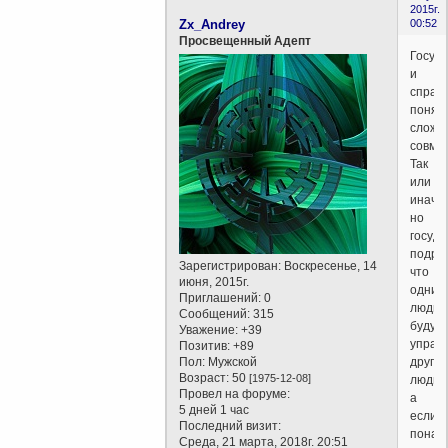
2015г.
Zx_Andrey
00:52
Просвещенный Адепт
Госуд
и
справ
понят
сложн
совме
Так
или
иначе
но
госуда
подра
Зарегистрирован
: Воскресенье, 14
что
июня, 2015г.
одни
Приглашений:
0
люди
Сообщений:
315
будут
Уважение:
+39
управ
Позитив:
+89
Пол:
Мужской
други
Возраст:
50
[1975-12-08]
людьм
Провел на форуме:
а
5 дней 1 час
если
Последний визит:
понад
Среда, 21 марта, 2018г. 20:51