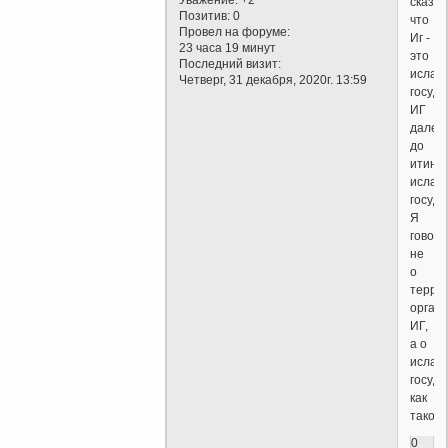
сказал
Позитив:
0
что
Провел на форуме:
Иг -
23 часа 19 минут
это
Последний визит:
ислам
Четверг, 31 декабря, 2020г. 13:59
госуда
ИГ
далек
до
итинн
ислам
госуда
Я
говор
не
о
терро
орган
ИГ,
а о
ислам
госуда
как
таково
0