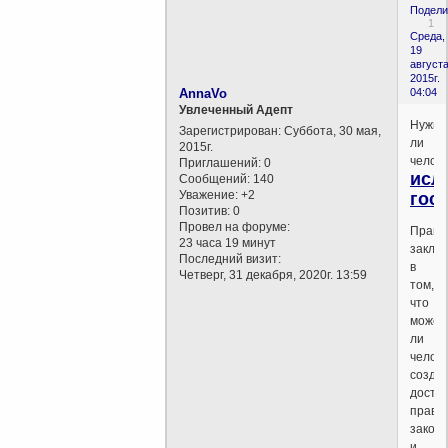
Подели
1
Среда,
19
августа
2015г.
AnnaVo
04:04
Увлеченный Адепт
Нужно
Зарегистрирован
: Суббота, 30 мая,
ли
2015г.
челов
Приглашений:
0
исл
Сообщений:
140
Уважение:
+2
гос
Позитив:
0
Провел на форуме:
Правд
23 часа 19 минут
заклю
Последний визит:
в
Четверг, 31 декабря, 2020г. 13:59
том,
что
может
ли
челов
созда
досто
прави
закон
и