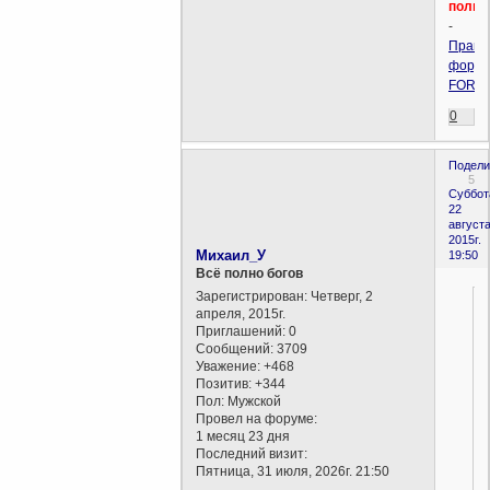
полит
-
Прави
форум
FORU
0
Подели
5
Суббот
22
августа
2015г.
Михаил_У
19:50
Всё полно богов
Зарегистрирован
: Четверг, 2
апреля, 2015г.
Приглашений:
0
Сообщений:
3709
Уважение:
+468
Позитив:
+344
Пол:
Мужской
Провел на форуме:
1 месяц 23 дня
Последний визит:
Пятница, 31 июля, 2026г. 21:50