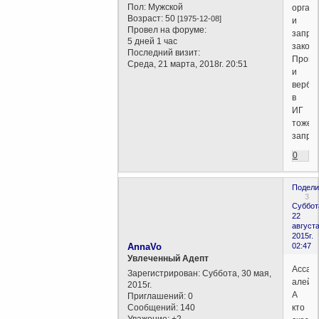
Пол:
Мужской
орган
Возраст:
50
[1975-12-08]
и
Провел на форуме:
запре
5 дней 1 час
законо
Последний визит:
Пропа
Среда, 21 марта, 2018г. 20:51
и
вербо
в
ИГ
тоже
запре
0
Подели
3
Суббот
22
августа
2015г.
AnnaVo
02:47
Увлеченный Адепт
Ассал
Зарегистрирован
: Суббота, 30 мая,
алейку
2015г.
А
Приглашений:
0
Сообщений:
140
кто
Уважение:
+2