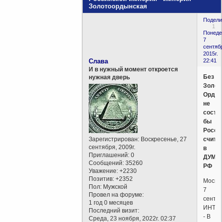
Золотоордынская
Подели
1
Понеде
7
сентяб
2015г.
Слава
22:41
И в нужный момент откроется
Без
нужная дверь
Золот
Орды
не
состо
бы
Росси
Зарегистрирован
: Воскресенье, 27
счита
сентября, 2009г.
в
Приглашений:
0
ДУМ
Сообщений:
35260
РФ
Уважение:
+2230
Позитив:
+2352
Москва
Пол:
Мужской
7
Провел на форуме:
сентяб
1 год 0 месяцев
ИНТЕ
Последний визит:
- В
Среда, 23 ноября, 2022г. 02:37