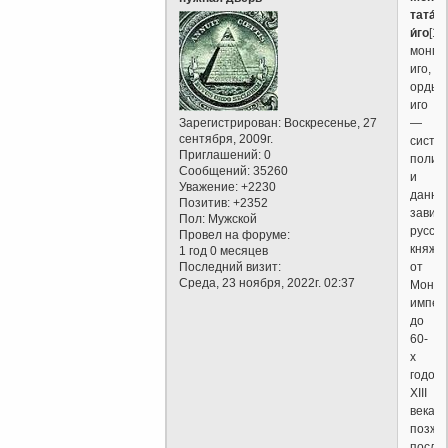
тата́р
и́го
[1],
монго
иго,
ордын
иго
Зарегистрирован
: Воскресенье, 27
—
сентября, 2009г.
систе
Приглашений:
0
полит
Сообщений:
35260
и
Уважение:
+2230
данни
Позитив:
+2352
завис
Пол:
Мужской
русски
Провел на форуме:
княже
1 год 0 месяцев
Последний визит:
от
Среда, 23 ноября, 2022г. 02:37
Монго
импер
до
60-
х
годов
XIII
века,
позже,
после