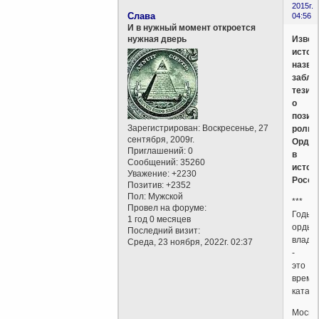
2015г.
Слава
04:56
И в нужный момент откроется
Извес
нужная дверь
истор
назва
заблу
тезис
о
позит
Зарегистрирован
: Воскресенье, 27
роли
сентября, 2009г.
Орды
Приглашений:
0
в
Сообщений:
35260
истор
Уважение:
+2230
Росси
Позитив:
+2352
Пол:
Мужской
***
Провел на форуме:
Годы
1 год 0 месяцев
ордын
Последний визит:
влады
Среда, 23 ноября, 2022г. 02:37
-
это
время
катас
Москва