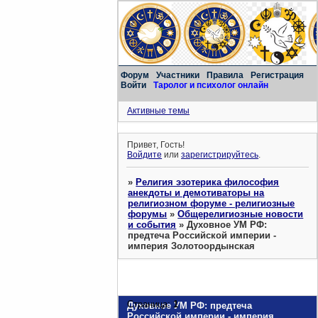
Форум
Участники
Правила
Регистрация
Войти
Таролог и психолог онлайн
Активные темы
Привет, Гость!
Войдите
или
зарегистрируйтесь
.
»
Религия эзотерика философия
анекдоты и демотиваторы на
религиозном форуме - религиозные
форумы
»
Общерелигиозные новости
и события
»
Духовное УМ РФ:
предтеча Российской империи -
империя Золотоордынская
Страница:
1
Духовное УМ РФ: предтеча
Российской империи - империя