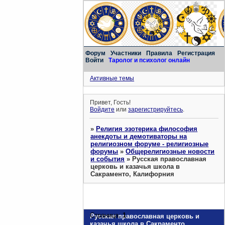
Форум
Участники
Правила
Регистрация
Войти
Таролог и психолог онлайн
Активные темы
Привет, Гость!
Войдите
или
зарегистрируйтесь
.
»
Религия эзотерика философия
анекдоты и демотиваторы на
религиозном форуме - религиозные
форумы
»
Общерелигиозные новости
и события
»
Русская православная
церковь и казачья школа в
Сакраменто, Калифорния
Страница:
1
Русская православная церковь и
казачья школа в Сакраменто,