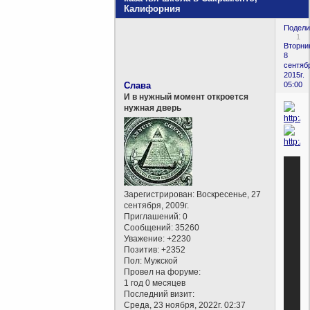
Калифорния
Подели
1
Вторни
8
сентяб
2015г.
Слава
05:00
И в нужный момент откроется
нужная дверь
Зарегистрирован
: Воскресенье, 27
сентября, 2009г.
Приглашений:
0
Сообщений:
35260
Уважение:
+2230
Позитив:
+2352
Пол:
Мужской
Провел на форуме:
1 год 0 месяцев
Последний визит:
Среда, 23 ноября, 2022г. 02:37