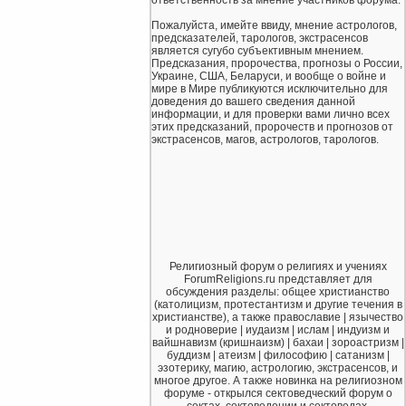
Пожалуйста, имейте ввиду, мнение астрологов,
предсказателей, тарологов, экстрасенсов
является сугубо субъективным мнением.
Предсказания, пророчества, прогнозы о России,
Украине, США, Беларуси, и вообще о войне и
мире в Мире публикуются исключительно для
доведения до вашего сведения данной
информации, и для проверки вами лично всех
этих предсказаний, пророчеств и прогнозов от
экстрасенсов, магов, астрологов, тарологов.
Религиозный форум о религиях и учениях
ForumReligions.ru представляет для
обсуждения разделы: общее христианство
(католицизм, протестантизм и другие течения в
христианстве), а также православие | язычество
и родноверие | иудаизм | ислам | индуизм и
вайшнавизм (кришнаизм) | бахаи | зороастризм |
буддизм | атеизм | философию | сатанизм |
эзотерику, магию, астрологию, экстрасенсов, и
многое другое. А также новинка на религиозном
форуме - открылся сектоведческий форум о
сектах, сектоведении и сектоведах.