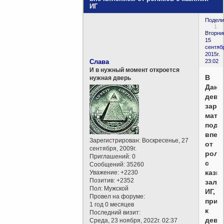
ИГ
Подели
1
Вторни
15
сентяб
2015г.
Слава
23:02
И в нужный момент откроется
В
нужная дверь
Дани
дево
заре
мать
под
впеч
Зарегистрирован
: Воскресенье, 27
от
сентября, 2009г.
роли
Приглашений:
0
с
Сообщений:
35260
казн
Уважение:
+2230
Позитив:
+2352
зало
Пол:
Мужской
ИГ,
Провел на форуме:
приг
1 год 0 месяцев
к
Последний визит:
девя
Среда, 23 ноября, 2022г. 02:37