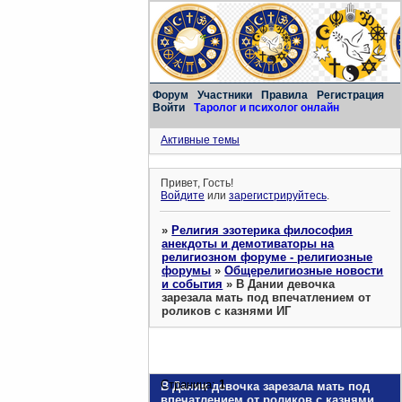
Форум
Участники
Правила
Регистрация
Войти
Таролог и психолог онлайн
Активные темы
Привет, Гость!
Войдите
или
зарегистрируйтесь
.
»
Религия эзотерика философия
анекдоты и демотиваторы на
религиозном форуме - религиозные
форумы
»
Общерелигиозные новости
и события
»
В Дании девочка
зарезала мать под впечатлением от
роликов с казнями ИГ
Страница:
1
В Дании девочка зарезала мать под
впечатлением от роликов с казнями