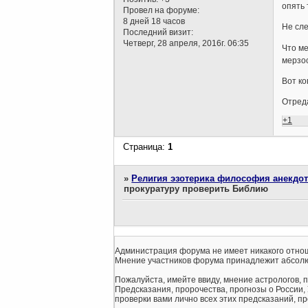
опять 
Провел на форуме:
8 дней 18 часов
Не сл
Последний визит:
Четверг, 28 апреля, 2016г. 06:35
Что ме
мерзос
Вот ко
Отреда
+1
Страница:
1
»
Религия эзотерика философия анекдо
прокуратуру проверить Библию
Администрация форума не имеет никакого отнош
Мнение участников форума принадлежит абсолю
Пожалуйста, имейте ввиду, мнение астрологов, 
Предсказания, пророчества, прогнозы о России,
проверки вами лично всех этих предсказаний, про