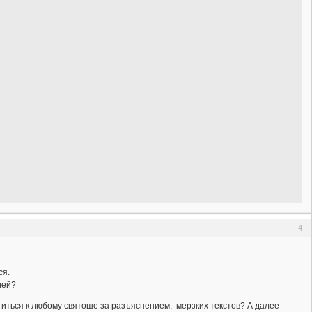
4
ся.
лей?
титься к любому святоше за разъяснением, мерзких текстов? А далее