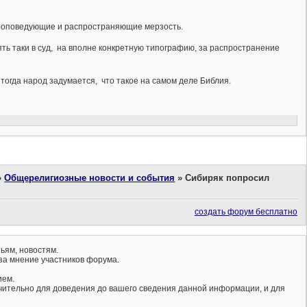
проповедующие и распространяющие мерзость.
ть таки в суд, на вполне конкретную типографию, за распространение
о тогда народ задумается, что такое на самом деле Библия.
»
Общерелигиозные новости и события
»
Сибиряк попросил
создать форум бесплатно
ьям, новостям.
за мнение участников форума.
ием.
ючительно для доведения до вашего сведения данной информации, и для