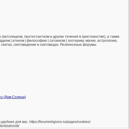
(католицизм, протестантизм и другие течения в христианстве), а также
ддизм | атеизм | философию | сатанизм | эзотерику, магию, астрологию,
о сектах, сектоведении и сектоведах. Религиозные форумы.
нее для вас. https://forumreligions.ru/pages/cookies/
ntsialnosti/