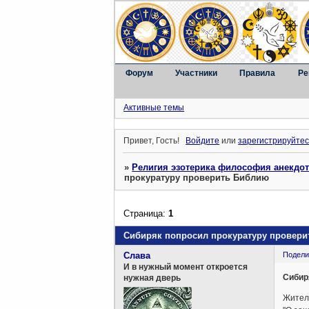
Форум
Участники
Правила
Ре
Активные темы
Привет, Гость!
Войдите
или
зарегистрируйтес
»
Религия эзотерика философия анекдо
прокуратуру проверить Библию
Страница:
1
Сибиряк попросил прокуратуру провер
Слава
Подели
И в нужный момент откроется
Сибир
нужная дверь
Житель