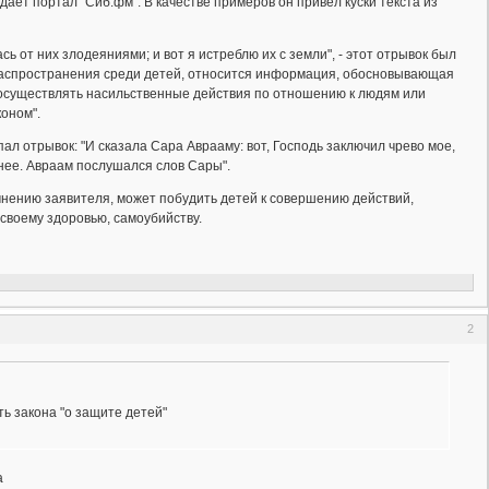
ает портал "Сиб.фм". В качестве примеров он привел куски текста из
ь от них злодеяниями; и вот я истреблю их с земли", - этот отрывок был
я распространения среди детей, относится информация, обосновывающая
осуществлять насильственные действия по отношению к людям или
оном".
 отрывок: "И сказала Сара Аврааму: вот, Господь заключил чрево мое,
 нее. Авраам послушался слов Сары".
мнению заявителя, может побудить детей к совершению действий,
 своему здоровью, самоубийству.
2
ь закона "о защите детей"
а