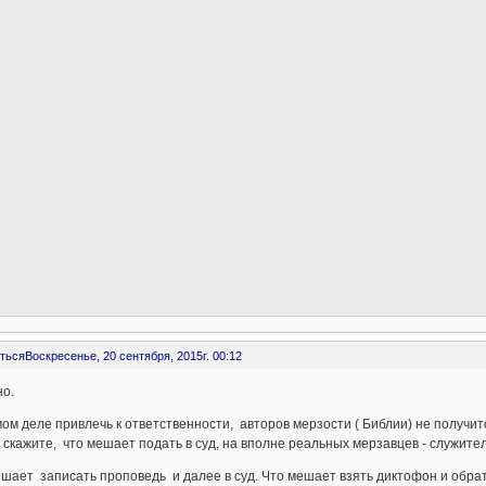
ться
Воскресенье, 20 сентября, 2015г. 00:12
о.
ом деле привлечь к ответственности, авторов мерзости ( Библии) не получит
 скажите, что мешает подать в суд, на вполне реальных мерзавцев - служите
шает записать проповедь и далее в суд. Что мешает взять диктофон и обра