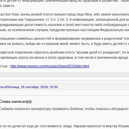
ите детей от информации, причиняющей вред их здоровью и развитию", перед
о завета.
зал Бог Ною: конец всякой плоти пришел пред лицо Мое, ибо земля наполнилас
теризован как "нарушение: ст. 5 п. 2 пп. 3: К информации, запрещенной дл
правдывающая допустимость насилия и (или) жестокости либо побуждающая 
ным, за исключением случаев, предусмотренных настоящим Федеральным зак
трицание семейных ценностей и формирование неуважения к родителям" попал
мне не рожать; войди же к служанке моей: может быть, я буду иметь детей от
аветное повеление обрезать крайнюю плоть "восьми дней от рождения", по 
авляющих угрозу их жизни и (или) здоровью, в том числе к причинению вреда
стью -
http://www.newsru.com/russia/16sep2015/bibl.html
ться
Пятница, 18 сентября, 2015г. 20:30
Слава написал(а):
Сибиряк попросил прокуратуру проверить Библию, чтобы показать абсурдност
 он не дочитал еще до того момента когда Авраам приносит в жертву Исаак