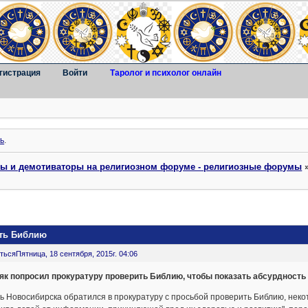
гистрация
Войти
Таролог и психолог онлайн
ь
.
ты и демотиваторы на религиозном форуме - религиозные форумы
ить Библию
ться
Пятница, 18 сентября, 2015г. 04:06
як попросил прокуратуру проверить Библию, чтобы показать абсурдность 
 Новосибирска обратился в прокуратуру с просьбой проверить Библию, неко