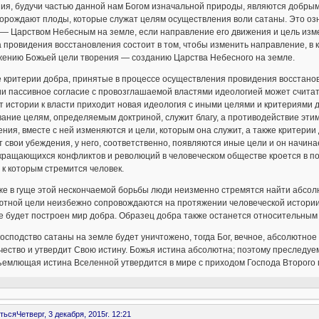
я, будучи частью данной нам Богом изначальной природы, являются добрым
орождают плоды, которые служат целям осуществления воли сатаны. Это озн
— Царством Небесным на земле, если направление его движения и цель измен
 провидения восстановления состоит в том, чтобы изменить направление, в 
жению Божьей цели творения — созданию Царства Небесного на земле.
критерии добра, принятые в процессе осуществления провидения восстанов
и пассивное согласие с провозглашаемой властями идеологией может считат
 истории к власти приходит новая идеология с иными целями и критериями 
ание целям, определяемым доктриной, служит благу, а противодействие этим
ния, вместе с ней изменяются и цели, которым она служит, а также критерии
 свои убеждения, у него, соответственно, появляются иные цели и он начин
кращающихся конфликтов и революций в человеческом обществе кроется в по
 к которым стремится человек.
же в гуще этой нескончаемой борьбы люди неизменно стремятся найти абсол
ютной цели неизбежно сопровождаются на протяжении человеческой истории 
е будет построен мир добра. Образец добра также останется относительным 
господство сатаны на земле будет уничтожено, тогда Бог, вечное, абсолютно
ество и утвердит Свою истину. Божья истина абсолютна; поэтому преследу
ъемлющая истина Вселенной утвердится в мире с приходом Господа Второго
ться
Четверг, 3 декабря, 2015г. 12:21