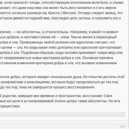
и, если приносят плоды, способствующие исполнению воли Бога, и злыми,
ачает, что даже наш мир зла может быть восстановлен и стать миром
ятся согласно руководству Христа ( Мессии). Отсюда следует вывод, что
котором движется падший мир, преследуя цель сатаны, и направить его к
ления, — не абсолютны, а относительны. Например, в какой-то момент
ься добром, а противостояние ей — злом. Тем не менее в переходный
добра и зла. Приверженцы любой религии или идеологии считают, что
 целям — злу. Но когда какая-либо доктрина или идеология претерпевает
 добра и зла. Подобным образом, когда человек принимает новую веру или
ает придерживаться новых критериев добра и зла. Основная причина
стоянном изменении критериев добра и зла, что вызвано изменением
ютное добро, которого жаждет изначальная душа. Их попытки достичь этой
конфликтами и революциями, которые будут продолжаться до тех пор,
до тех пор, пока не завершится процесс восстановления.
е Существо, живущее вне времени и пространства, восстановит Свое
емые ею цели и устанавливаемый эталон добра также абсолютны. Но жта
 пришествия.
974