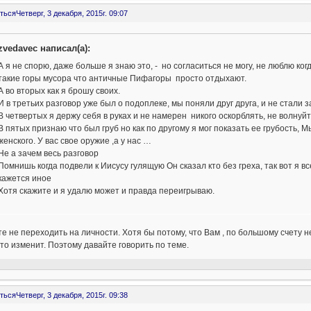
ться
Четверг, 3 декабря, 2015г. 09:07
zvedavec написал(а):
А я не спорю, даже больше я знаю это, - но согласиться не могу, не люблю к
такие горы мусора что античные Пифагоры просто отдыхают.
А во вторых как я брошу своих.
И в третьих разговор уже был о подоплеке, мы поняли друг друга, и не стали з
В четвертых я держу себя в руках и не намерен никого оскорблять, не волнуйт
В пятых признаю что был груб но как по другому я мог показать ее грубость, 
женского. У вас свое оружие ,а у нас …
Не а зачем весь разговор
Помнишь когда подвели к Иисусу гулящую Он сказал кто без греха, так вот я в
кажется иное
Хотя скажите и я удалю может и правда переигрываю.
е не переходить на личности. Хотя бы потому, что Вам , по большому счету 
то изменит. Поэтому давайте говорить по теме.
ться
Четверг, 3 декабря, 2015г. 09:38