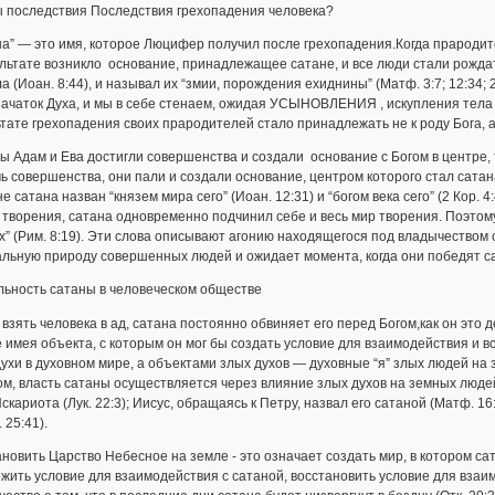
ы последствия Последствия грехопaдения человекa?
а” — это имя, которое Люцифер получил после грехопадения.Когда прародит
льтате возникло основание, принадлежащее сатане, и все люди стали рождат
а (Иоан. 8:44), и называл их “змии, порождения ехиднины” (Матф. 3:7; 12:34; 23
ачаток Духа, и мы в себе стенаем, ожидая УСЫНОВЛЕНИЯ , искупления тела на
тате грехопадения своих прародителей стало принадлежать не к роду Бога, а
ы Адам и Ева достигли совершенства и создали основание с Богом в центре, 
ь совершенства, они пали и создали основание, центром которого стал сатана
е сатана назван “князем мира сего” (Иоан. 12:31) и “богом века сего” (2 Кор.
творения, сатана одновременно подчинил себе и весь мир творения. Поэтому 
” (Рим. 8:19). Эти слова описывают агонию находящегося под владычеством
льную природу совершенных людей и ожидает момента, когда они победят са
льность сатаны в человеческом обществе
взять человека в ад, сатана постоянно обвиняет его перед Богом,как он это 
е имея объекта, с которым он мог бы создать условие для взаимодействия и 
ухи в духовном мире, а объектами злых духов — духовные “я” злых людей на з
м, власть сатаны осуществляется через влияние злых духов на земных людей
скариота (Лук. 22:3); Иисус, обращаясь к Петру, назвал его сатаной (Матф. 1
 25:41).
новить Царство Небесное на земле - это означает создать мир, в котором с
жить условие для взаимодействия с сатаной, восстановить условие для взаим