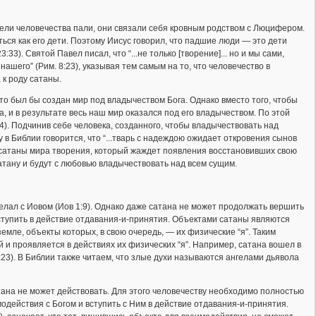
ели человечества пали, они связали себя кровным родством с Люцифером.
ься как его дети. Поэтому Иисус говорил, что падшие люди — это дети
:33). Святой Павел писал, что “...не только [творение]... но и мы сами,
шего” (Рим. 8:23), указывая тем самым на то, что человечество в
 к роду сатаны.
то был бы создан мир под владычеством Бога. Однако вместо того, чтобы
, и в результате весь наш мир оказался под его владычеством. По этой
 4:4). Подчинив себе человека, созданного, чтобы владычествовать над
в Библии говорится, что “...тварь с надеждою ожидает откровения сынов
 сатаны мира творения, который жаждет появления восстановивших свою
тану и будут с любовью владычествовать над всем сущим.
делал с Иовом (Иов 1:9). Однако даже сатана не может продолжать вершить
вступить в действие отдавания-и-принятия. Объектами сатаны являются
емле, объекты которых, в свою очередь, — их физические “я”. Таким
 и проявляется в действиях их физических “я”. Например, сатана вошел в
6:23). В Библии также читаем, что злые духи называются ангелами дьявола
атана не может действовать. Для этого человечеству необходимо полностью
одействия с Богом и вступить с Ним в действие отдавания-и-принятия.