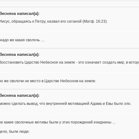
Весняна написал(а):
Иисус, обращаясь к Петру, назвал его сатаной (Матф. 16:23).
 надо же какая сволочь ....
Весняна написал(а):
Восстановить Царство Небесное на земле - это означает создать мир, в кото
о же сволочи не место в Царстве Небесном на земле.
Весняна написал(а):
можно сделать вывод, что внутренней мотивацией Адама и Евы было зло.
е какие сволочные мотивы были у этих порождений ехиднины ...
дело, были люди: