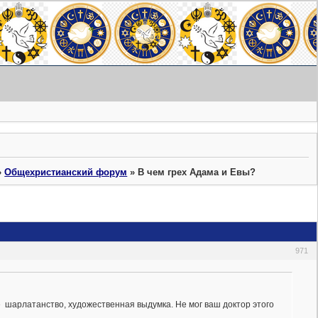
»
Общехристианский форум
»
В чем грех Адама и Евы?
971
се шарлатанство, художественная выдумка. Не мог ваш доктор этого