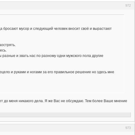
972
огда бросают мусор и следующий человек вносит своё и вырастают
аострять.
есь.
Мы разные и звать нас по разному одни мужского пола другие
сецело и руками и ногами за его правильное решение но здесь мне
нет до меня никакого дела. Я же Вас не обсуждаю. Тем более Ваше мнение
973