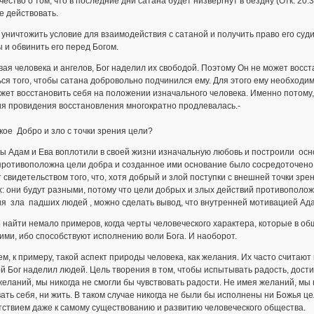
ество о том, что в последние дни сатана будет низвергнут в бездну (Отк. 20:
е действовать.
уничтожить условие для взаимодействия с сатаной и получить право его судит
 и обвинить его перед Богом.
ая человека и ангелов, Бог наделил их свободой. Поэтому Он не может восс
ся того, чтобы сатана добровольно подчинился ему. Для этого ему необходим
жет восстановить себя на положении изначального человека. Именно потому,
ия провидения восстановления многократно продлевалась.-
кое Добро и зло с точки зрения цели?
ы Адам и Ева воплотили в своей жизни изначальную любовь и построили осно
противоположна цели добра и созданное ими основание было сосредоточено 
 свидетельством того, что, хотя добрый и злой поступки с внешней точки зрен
: они будут разными, потому что цели добрых и злых действий противополож
я зла падших людей , можно сделать вывод, что внутренней мотивацией Ад
найти немало примеров, когда черты человеческого характера, которые в о
ми, ибо способствуют исполнению воли Бога. И наоборот.
м, к примеру, такой аспект природы человека, как желания. Их часто считаю
й Бог наделил людей. Цель творения в том, чтобы испытывать радость, дост
еланий, мы никогда не смогли бы чувствовать радости. Не имея желаний, мы 
ать себя, ни жить. В таком случае никогда не были бы исполнены ни Божья ц
ствием даже к самому существованию и развитию человеческого общества.