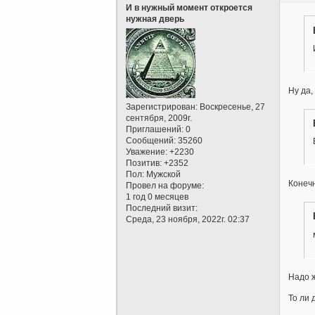
И в нужный момент откроется
нужная дверь
Ну да,
Зарегистрирован
: Воскресенье, 27
сентября, 2009г.
Приглашений:
0
Сообщений:
35260
Уважение:
+2230
Позитив:
+2352
Пол:
Мужской
Конечн
Провел на форуме:
1 год 0 месяцев
Последний визит:
Среда, 23 ноября, 2022г. 02:37
Надо ж
То ли 