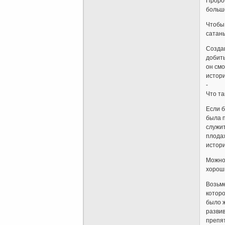
Пророч
больш
Чтобы 
сатаны
Создав
добить
он смо
истор
-
Что та
Если б
была 
служит
плодах
истори
Можно 
хороши
Возьме
которо
было ж
развив
препят