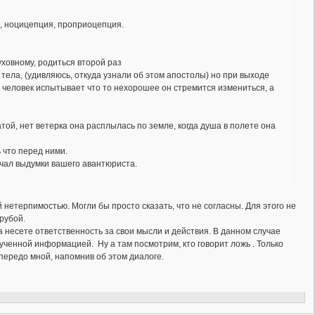
, ноцицепция, проприоцепция.
ховному, родиться второй раз
ела, (удивляюсь, откуда узнали об этом апостолы) но при выходе
и человек испытывает что то нехорошее он стремится измениться, а
ой, нет ветерка она расплылась по земле, когда душа в полете она
 что перед ними.
нчал выдумки вашего авантюриста.
ей нетерпимостью. Могли бы просто сказать, что не согласны. Для этого не
рубой.
а несете ответственность за свои мысли и действия. В данном случае
ученной информацией. Ну а там посмотрим, кто говорит ложь . Только
передо мной, напомнив об этом диалоге.