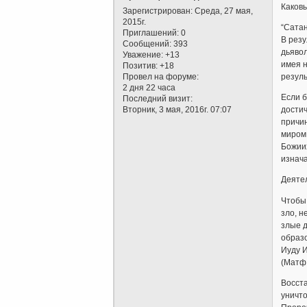
Каков
Зарегистрирован
: Среда, 27 мая,
2015г.
“Сатан
Приглашений:
0
В резу
Сообщений:
393
дьявол
Уважение:
+13
имея н
Позитив:
+18
Провел на форуме:
резуль
2 дня 22 часа
Если б
Последний визит:
Вторник, 3 мая, 2016г. 07:07
достич
причин
миром 
Божиих
изнача
Деяте
Чтобы 
зло, н
злые д
образо
Иуду И
(Матф.
Восста
уничто