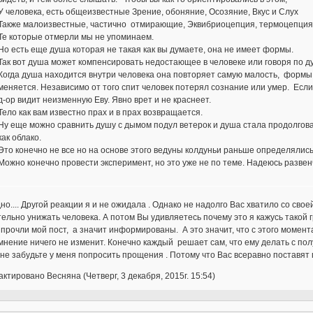
У человека, есть общеизвестные Зрение, обоняние, Осозяние, Вкус и Слух
Также малоизвестные, частично отмирающие, Эквибриоцепция, термоцепция
Те которые отмерли мы не упоминаем.
Но есть еще душа которая не такая как вы думаете, она не имеет формы.
Так вот душа может компенсировать недостающее в человеке или говоря по ду
Когда душа находится внутри человека она повторяет самую малость, формы т
меняется. Независимо от того спит человек потерял сознание или умер. Есл
д-ор видит неизменную Еву. Явно врет и не краснеет.
Тело как вам известно прах и в прах возвращается.
Ну еще можно сравнить душу с дымом подул ветерок и душа стала продолговат
как облако.
Это конечно не все но на основе этого ведуны колдуньи раньше определялись
Можно конечно провести эксперимент, но это уже не по теме. Надеюсь разве
но.... Другой реакции я и не ожидала . Однако не надолго Вас хватило со сво
ельно унижать человека. А потом Вы удивляетесь почему это я кажусь такой г
прочли мой пост, а значит информированы. А это значит, что с этого момент
нение ничего не изменит. Конечно каждый решает сам, что ему делать с пол
не забудьте у меня попросить прощения . Потому что Вас всеравно поставят 
ктировано Весняна (Четверг, 3 декабря, 2015г. 15:54)