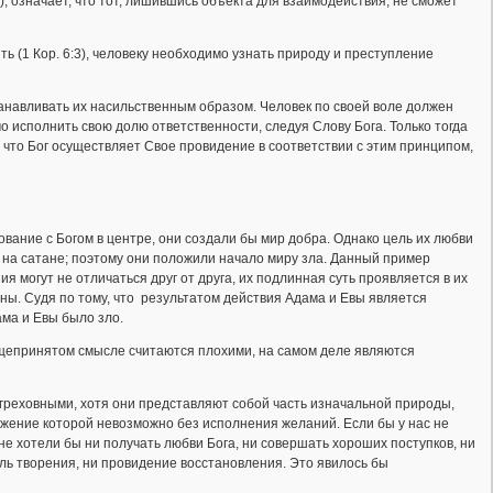
3), означает, что тот, лишившись объекта для взаимодействия, не сможет
ь (1 Кор. 6:3), человеку необходимо узнать природу и преступление
танавливать их насильственным образом. Человек по своей воле должен
о исполнить свою долю ответственности, следуя Слову Бога. Только тогда
 что Бог осуществляет Свое провидение в соответствии с этим принципом,
вание с Богом в центре, они создали бы мир добра. Однако цель их любви
на сатане; поэтому они положили начало миру зла. Данный пример
ия могут не отличаться друг от друга, их подлинная суть проявляется в их
ны. Судя по тому, что результатом действия Адама и Евы является
ама и Евы было зло.
бщепринятом смысле считаются плохими, на самом деле являются
т греховными, хотя они представляют собой часть изначальной природы,
ижение которой невозможно без исполнения желаний. Если бы у нас не
не хотели бы ни получать любви Бога, ни совершать хороших поступков, ни
ель творения, ни провидение восстановления. Это явилось бы