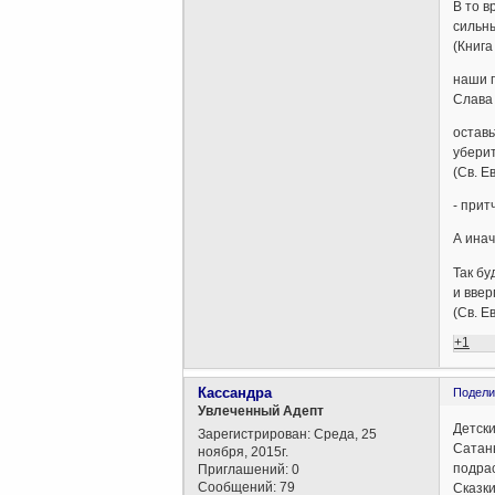
В то в
сильн
(Книга
наши 
Слава 
оставь
уберит
(Св. Е
- прит
А инач
Так бу
и ввер
(Св. Е
+1
Кассандра
Подели
Увлеченный Адепт
Детски
Зарегистрирован
: Среда, 25
Сатаны
ноября, 2015г.
подрас
Приглашений:
0
Сообщений:
79
Сказки