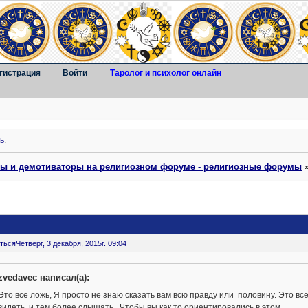
гистрация
Войти
Таролог и психолог онлайн
ь
.
ты и демотиваторы на религиозном форуме - религиозные форумы
ться
Четверг, 3 декабря, 2015г. 09:04
zvedavec написал(а):
Это все ложь, Я просто не знаю сказать вам всю правду или половину. Это в
видеть, и тем более слышать. Чтобы вы как то ориентировались в этом,