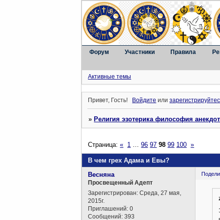
Форум
Участники
Правила
Ре
Активные темы
Привет, Гость!
Войдите
или
зарегистрируйтес
»
Религия эзотерика философия анекдо
Страница:
«
1
…
96
97
98
99
100
»
В чем грех Адама и Евы?
Весняна
Подели
Просвещенный Адепт
Зарегистрирован
: Среда, 27 мая,
2015г.
Приглашений:
0
Сообщений:
393