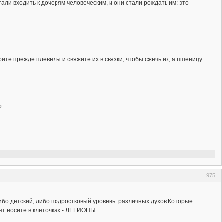
али входить к дочерям человеческим, и они стали рождать им: это
рите прежде плевелы и свяжите их в связки, чтобы сжечь их, а пшеницу
?
975
 либо детский, либо подростковый уровень различных духов.Которые
ят носите в клеточках - ЛЕГИОНЫ.