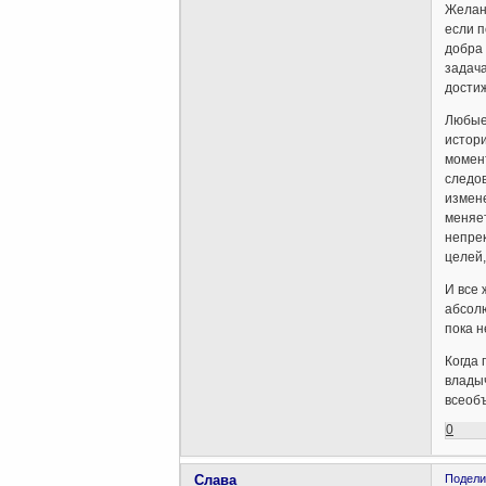
Желани
если п
добра 
задача
дости
Любые 
истори
момент
следов
измене
меняет
непре
целей,
И все 
абсол
пока н
Когда 
владыч
всеоб
0
Слава
Подели