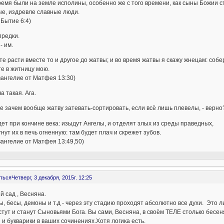
ремя были на земле исполины, особенно же с того времени, как сыны Божии ст
ые, издревле славные люди.
 Бытие 6:4)
предки.
- им.
те расти вместе то и другое до жатвы; и во время жатвы я скажу жнецам: собе
е в житницу мою.
вангелие от Матфея 13:30)
ча такая. Ага.
е зачем вообще жатву затевать-сортировать, если всё лишь плевелы, - верно
дет при кончине века: изыдут Ангелы, и отделят злых из среды праведных,
гнут их в печь огненную: там будет плач и скрежет зубов.
вангелие от Матфея 13:49,50)
ться
Четверг, 3 декабря, 2015г. 12:25
й сад , Весняна.
, бесы, демоны и т.д - через эту стадию проходят абсолютно все духи. Это
тут и станут Сыновьями Бога. Вы сами, Весняна, в своём ТЕЛЕ столько бесен
 и букварики в ваших сочинениях.Хотя логика есть.