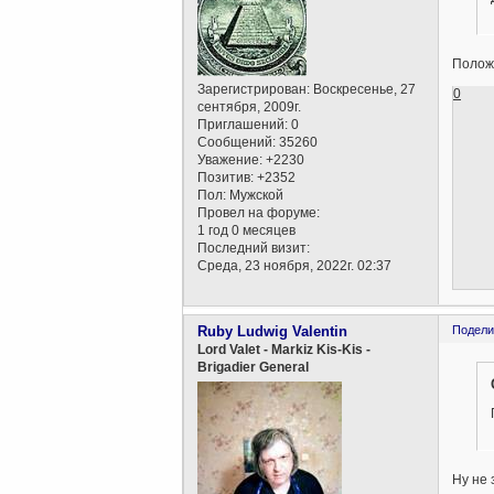
Полож
Зарегистрирован
: Воскресенье, 27
0
сентября, 2009г.
Приглашений:
0
Сообщений:
35260
Уважение:
+2230
Позитив:
+2352
Пол:
Мужской
Провел на форуме:
1 год 0 месяцев
Последний визит:
Среда, 23 ноября, 2022г. 02:37
Ruby Ludwig Valentin
Подели
Lord Valet - Markiz Kis-Kis -
Brigadier General
Ну не 