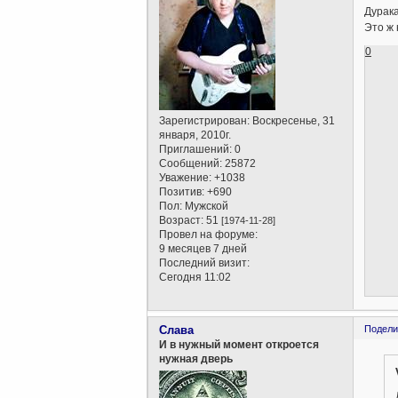
Дурака
Это ж 
0
Зарегистрирован
: Воскресенье, 31
января, 2010г.
Приглашений:
0
Сообщений:
25872
Уважение:
+1038
Позитив:
+690
Пол:
Мужской
Возраст:
51
[1974-11-28]
Провел на форуме:
9 месяцев 7 дней
Последний визит:
Сегодня 11:02
Слава
Подели
И в нужный момент откроется
нужная дверь