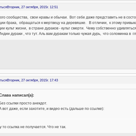
ться
Вторник, 27 октября, 2015г. 12:51
ого сообщества, свои нравы и обычаи. Вот себе даже представить не в сост
ии брака, обращаться к мертвецу на деревяшке. В отличии, к этому привык
и культ жизни, в стране дураков - культ смерти. Чему собственно удивлятьс
Индии дураки , что тут. Аль вам дуракам только чужая дурь, что соломинка в гл
ться
Вторник, 27 октября, 2015г. 17:43
Слава написал(а):
Без ссылки просто анекдот.
А вот даже, если захотите, и видео есть (дальше по ссылке):
 то ссылка не получается. Что не так.