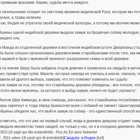
оримыми красками. Карма, судьба мечта каждого.
 неоязычники тоскуют по светлому времени ведической Руси, которую мы пот
учше, а трава зеленее.
тью, Индия не утратила своей ведической культуры, а потому мы воочию можем
шины одной индийской деревни выдали замуж за бродячую собаку молодую де
ающего зла.
 Манда из отдаленной деревни в восточном индийском штате Джаркханд стал
а была спешно организована деревенскими старейшинами после того, как ме
 кармой и брак с мужчиной принесет разрушение семье и всей деревне.
 по кличке Шеру была найдена отцом девочки и привезена на свадьбу в авто
ил, приветствуя гуляк. Мангли, которая никогда не училась в школе, сказала, ч
авили ей другого выбора, заверив, что это поможет изменить ее судьбу.
ла замуж за пса, потому что старейшины деревни убеждены - все плохое, что ес
этого жизни мужчины, за которого я выйду замуж, ничего не будет угрожать".
англи Шри Аммунда, в свою очередь, рассказал, что старейшины потребовали 
ары окрепнут и тогда обряд бракосочетания с собакой не сможет гарантиров
йшины убедили нас, что выйти замуж за собаку - это единственный способ из
отметить, что это уже не первый случай, когда в деревне девушку отдают заму
видали множество таких свадеб, не только у нас, но и в соседних деревнях. Л
DEO:18 yaşlı qız itlə evləndirildi - Poz.Az En yeni Xeberler
.../501-vdeo-18-yasli-qiz-itl-evlndirildi]
Свадьба в Индии
[/url]