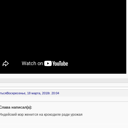
ться
Воскресенье, 18 марта, 2018г. 20:04
Слава написал(а):
Индейский мэр женится на крокодиле ради урожая