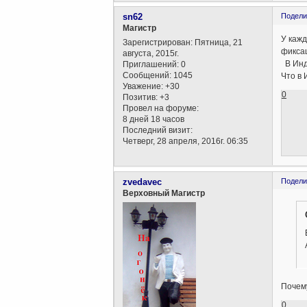
sn62
Подели
Магистр
У кажд
Зарегистрирован
: Пятница, 21
фиксац
августа, 2015г.
В Инди
Приглашений:
0
Сообщений:
1045
Что в 
Уважение:
+30
0
Позитив:
+3
Провел на форуме:
8 дней 18 часов
Последний визит:
Четверг, 28 апреля, 2016г. 06:35
zvedavec
Подели
Верховный Магистр
Почему
0