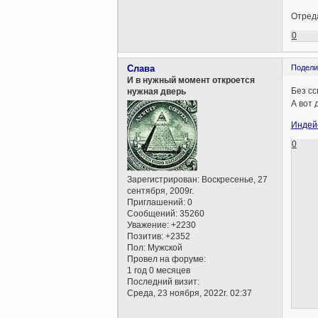
Отреда
0
Слава
Подели
И в нужный момент откроется
Без сс
нужная дверь
А вот 
Индей
0
Зарегистрирован
: Воскресенье, 27
сентября, 2009г.
Приглашений:
0
Сообщений:
35260
Уважение:
+2230
Позитив:
+2352
Пол:
Мужской
Провел на форуме:
1 год 0 месяцев
Последний визит:
Среда, 23 ноября, 2022г. 02:37