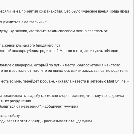
еряли из-за принятия христианства. Это было чудесное время, когда люди
 убедиться в её "величии":
вушку, заявив, что только таким способом можно спастись от
а женой клыкастого бродячего пса.
стный знахарь убедил родителей Мангли в том, что их дочь обладает
мобиле с шафером, который по пути к месту бракосочетания неистово
то не в восторге от того, что ей пришлось выйти замуж за пса, но родители
ть во мне, перейдет к собаке, - сказала невеста в интервью Mail Online. -
организовать свадьбу как можно скорее, заявив, что в случае задержки
ать их разрушения.
бавиться от невезения", - добавляет мужчина.
ж за собаку.
юди верят в этот обряд", - рассказывает отец девушки.