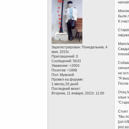
неповт
Многие
были л
К счас
Старей
окруж
Мангли
Зарегистрирован
: Понедельник, 4
Свадьб
мая, 2015г.
плохой
Приглашений:
0
Сообщений:
5633
Собака
Уважение:
+2003
сигнал
Позитив:
+1898
не ост
Пол:
Мужской
"Я выш
Провел на форуме:
После 
1 месяц 20 дней
Последний визит:
Отец М
Вторник, 11 января, 2022г. 11:00
злые ч
"Старе
Стоит 
"Мы по
[url=Vİ
poz.az/