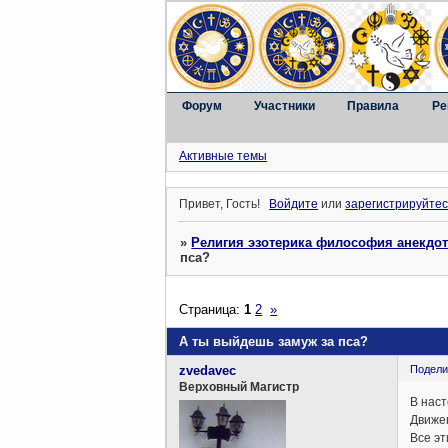
Форум
Участники
Правила
Ре
Активные темы
Привет, Гость!
Войдите
или
зарегистрируйтес
»
Религия эзотерика философия анекдо
пса?
Страница:
1
2
»
А ты выйдешь замуж за пса?
zvedavec
Подели
Верховный Магистр
В наст
Движен
Все эт