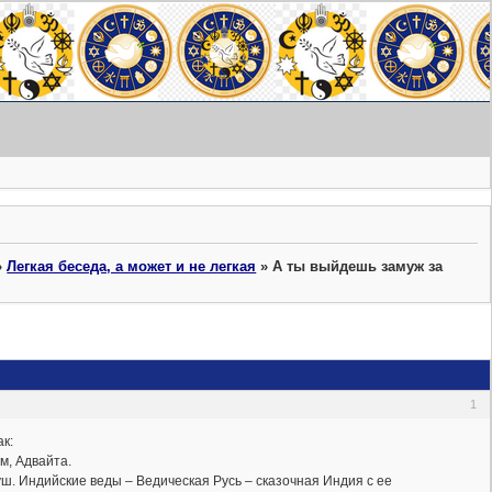
»
Легкая беседа, а может и не легкая
»
А ты выйдешь замуж за
1
к:
м, Адвайта.
ш. Индийские веды – Ведическая Русь – сказочная Индия с ее