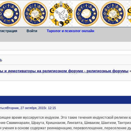
гистрация
Войти
Таролог и психолог онлайн
ь
.
ты и демотиваторы на религиозном форуме - религиозные форумы
ться
Вторник, 27 октября, 2015г. 12:15
оящее время муссируется индуизм. Это такие течения индуистской религии ка
ие Сваминараян, Шраута, Кришнаизм, Лингаята, Шиваизм, Шактизм, Тантриз
и учения в основе содержат реинкарнацию, перевоплощение, переселение ду