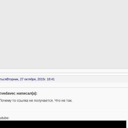
ться
Вторник, 27 октября, 2015г. 18:41
zvedavec написал(а):
Почему то ссылка не получается. Что не так.
utube: