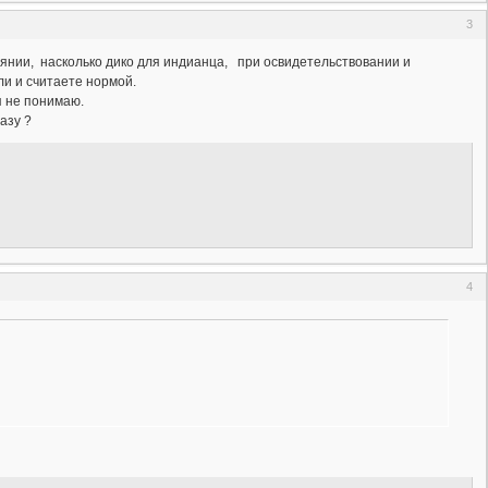
3
оянии, насколько дико для индианца, при освидетельствовании и
ли и считаете нормой.
я не понимаю.
азу ?
4