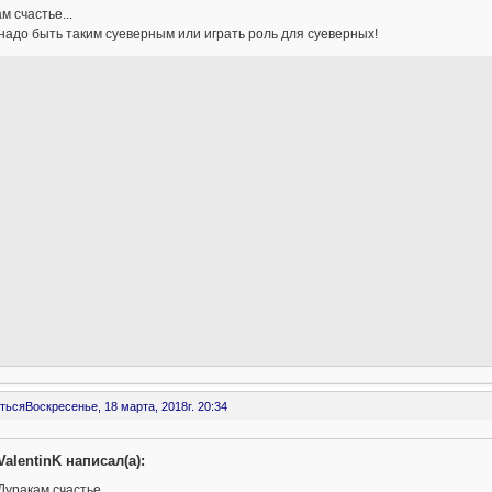
м счастье...
надо быть таким суеверным или играть роль для суеверных!
ться
Воскресенье, 18 марта, 2018г. 20:34
ValentinK написал(а):
Дуракам счастье...