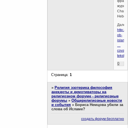
франц
журна
Charli
Hebdo
Далее
http://
ob-
islame
…
cova-
tekst
0
Страница:
1
»
Религия эзотерика философия
анекдоты и демотиваторы на
религиозном форуме - религиозные
форумы
»
Общерелигиозные новости
и события
»
Бориса Немцова убили за
слова об Исламе?
создать форум бесплатно