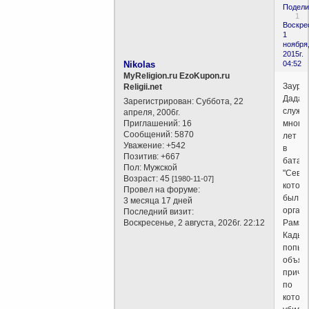
Подели
1
Воскре
1
ноября
2015г.
Nikolas
04:52
MyReligion.ru EzoKupon.ru
Заур
Religii.net
Дадае
Зарегистрирован
: Суббота, 22
служи
апреля, 2006г.
Приглашений:
16
много
Сообщений:
5870
лет
Уважение:
+542
в
Позитив:
+667
батал
Пол:
Мужской
"Север
Возраст:
45
[1980-11-07]
котор
Провел на форуме:
был
3 месяца 17 дней
орган
Последний визит:
Воскресенье, 2 августа, 2026г. 22:12
Рамза
Кадыр
попыт
объяс
причин
по
котор