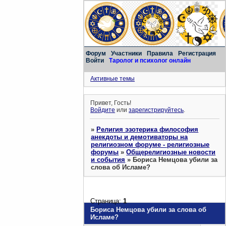
Форум
Участники
Правила
Регистрация
Войти
Таролог и психолог онлайн
Активные темы
Привет, Гость!
Войдите
или
зарегистрируйтесь
.
»
Религия эзотерика философия
анекдоты и демотиваторы на
религиозном форуме - религиозные
форумы
»
Общерелигиозные новости
и события
»
Бориса Немцова убили за
слова об Исламе?
Страница:
1
Бориса Немцова убили за слова об
Исламе?