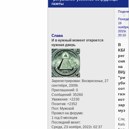
газеты
Подели
1
Понеде
16
ноября
2015г.
Слава
20:10
И в нужный момент откроется
В
нужная дверь
КБР
реги
снял
на
ВИД
"рит
Зарегистрирован
: Воскресенье, 27
убий
сентября, 2009г.
сотр
Приглашений:
0
газет
Сообщений:
35260
кото
Уважение:
+2230
Позитив:
+2352
заре
Пол:
Мужской
музы
Провел на форуме:
1 год 0 месяцев
Следо
Последний визит:
Кабар
Среда, 23 ноября, 2022г. 02:37