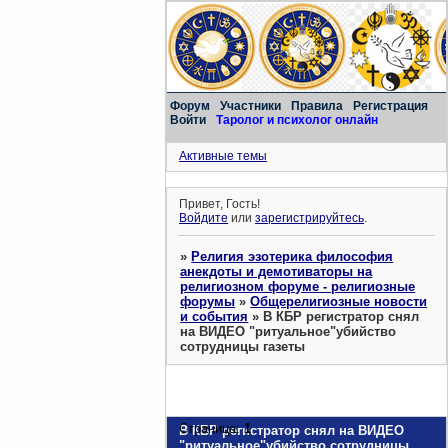
Форум
Участники
Правила
Регистрация
Войти
Таролог и психолог онлайн
Активные темы
Привет, Гость!
Войдите
или
зарегистрируйтесь
.
»
Религия эзотерика философия
анекдоты и демотиваторы на
религиозном форуме - религиозные
форумы
»
Общерелигиозные новости
и события
»
В КБР регистратор снял
на ВИДЕО "ритуальное"убийство
сотрудницы газеты
Страница:
1
В КБР регистратор снял на ВИДЕО
"ритуальное"убийство сотрудницы