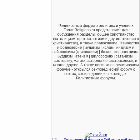
Религиозный форум о религиях и учениях
ForumReligions.ru представляет для
обсуждения разделы: общее христианство
(католицизм, протестантизм и другие течения в
христианстве), а также православие | язычество
и родноверие | иудаизм | ислам | индуизм и
вайшнавизм (кришнаизм) | бахаи | зороастризм |
буддизм | атеизм | философию | сатанизм |
эзотерику, магию, астрологию, экстрасенсов, и
многое другое. А также новинка на религиозном
форуме - открылся сектоведческий форум о
сектах, сектоведении и сектоведах.
Религиозные форумы.