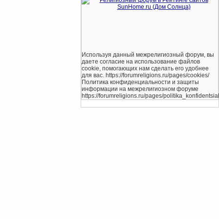
Используя данный межрелигиозный форум, вы
даете согласие на использование файлов
cookie, помогающих нам сделать его удобнее
для вас. https://forumreligions.ru/pages/cookies/
Политика конфиденциальности и защиты
информации на межрелигиозном форуме
https://forumreligions.ru/pages/politika_konfidentsial