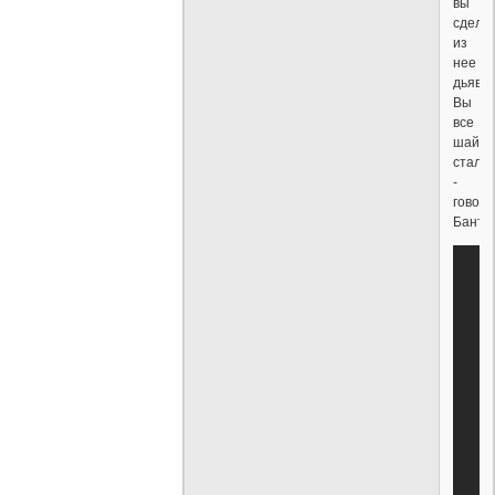
вы
сдела
из
нее
дьявол
Вы
все
шайта
стали"
-
говор
Банте