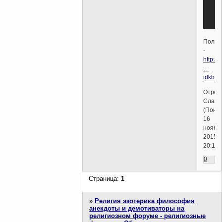
Полно
-
http:/
…
idkbr.h
Отред
Слава
(Поне
16
ноябр
2015г.
20:12)
0
Страница:
1
»
Религия эзотерика философия
анекдоты и демотиваторы на
религиозном форуме - религиозные