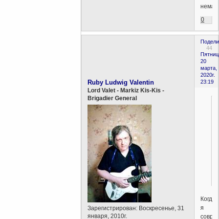
немал
0
Подели
44
Пятниц
20
марта,
2020г.
Ruby Ludwig Valentin
23:19
Lord Valet - Markiz Kis-Kis -
Brigadier General
Когда
я
Зарегистрирован
: Воскресенье, 31
января, 2010г.
совра