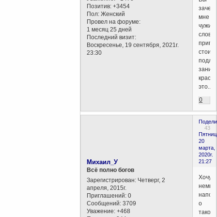
Позитив:
+3454
зачем
Пол:
Женский
мне
Провел на форуме:
чужие
1 месяц 25 дней
слова
Последний визит:
припис
Воскресенье, 19 сентября, 2021г.
стоит
23:30
подло
занима
красит
это...)
0
Подели
43
Пятниц
20
марта,
2020г.
Михаил_У
21:27
Всё полно богов
Хочу
Зарегистрирован
: Четверг, 2
немно
апреля, 2015г.
напом
Приглашений:
0
Сообщений:
3709
о
Уважение:
+468
таком