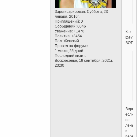
Зарегистрирован
: Суббота, 23
января, 2016г.
Приглашений:
0
Сообщений:
6046
Уважение:
+1478
Как
Позитив:
+3454
где??
Пол:
Женский
ВОТ!!!..
Провел на форуме:
1 месяц 25 дней
Последний визит:
Воскресенье, 19 сентября, 2021г.
23:30
Верни
если
не
лень
и
перес