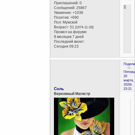
Приглашений:
0
0
Сообщений:
25867
Уважение:
+1038
Позитив:
+690
Пол:
Мужской
Возраст:
51
[1974-11-28]
Провел на форуме:
9 месяцев 7 дней
Последний визит:
Сегодня 09:23
Подели
45
Пятниц
20
марта,
2020г.
Соль
23:21
Верховный Магистр