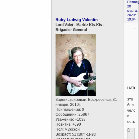
Пятниц
20
марта,
2020г.
Ruby Ludwig Valentin
19:04
Lord Valet - Markiz Kis-Kis -
Brigadier General
НАТО
-
это
Зарегистрирован
: Воскресенье, 31
января, 2010г.
белый
Приглашений:
0
челов
Сообщений:
25867
и
Уважение:
+1038
есть...
Позитив:
+690
Пол:
Мужской
0
Возраст:
51
[1974-11-28]