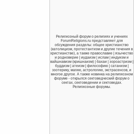
Религиозный форум о религиях и учениях
ForumReligions.ru представляет для
обсуждения разделы: общее христианство
(католицизм, протестантизм и другие течения в
христианстве), а также православие | язычество
и родноверие | иудаизм | ислам | индуизм и
вайшнавизм (кришнаизм) | бахаи | зороастризм |
буддизм | атеизм | философию | сатанизм |
эзотерику, магию, астрологию, экстрасенсов, и
многое другое. А также новинка на религиозном
форуме - открылся сектоведческий форум о
сектах, сектоведении и сектоведах.
Религиозные форумы.