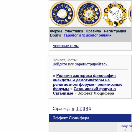
Форум
Участники
Правила
Регистрация
Войти
Таролог и психолог онлайн
Активные темы
Привет, Гость!
Войдите
или
зарегистрируйтесь
.
»
Религия эзотерика философия
анекдоты и демотиваторы на
религиозном форуме - религиозные
форумы
»
Сатанинский форум о
Сатанизме
»
Эффект Люцифера
Страница:
«
1
2
3
4
5
Эффект Люцифера
Подели
41