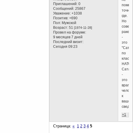
Приглашений:
0
помню
Сообщений:
25867
точно
Уважение:
+1038
где.
Позитив:
+690
Но
Пол:
Мужской
советс
Возраст:
51
[1974-11-28]
ракет
Провел на форуме:
-
9 месяцев 7 дней
Последний визит:
это
Сегодня 09:23
"Сата
по
класс
НАТО.
Сатан
-
это
враг
челове
к
вашем
сведе
+1
Страница:
«
1
2
3
4
5