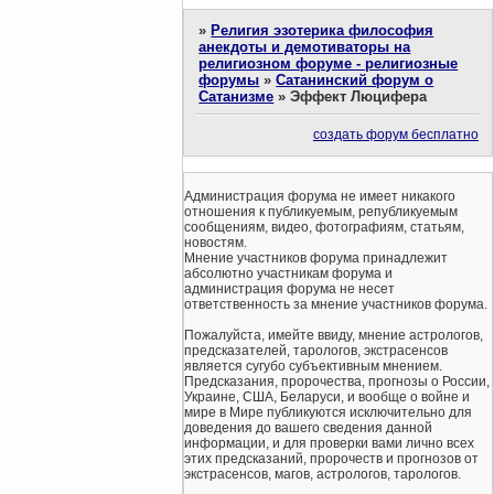
»
Религия эзотерика философия
анекдоты и демотиваторы на
религиозном форуме - религиозные
форумы
»
Сатанинский форум о
Сатанизме
»
Эффект Люцифера
создать форум бесплатно
Администрация форума не имеет никакого
отношения к публикуемым, републикуемым
сообщениям, видео, фотографиям, статьям,
новостям.
Мнение участников форума принадлежит
абсолютно участникам форума и
администрация форума не несет
ответственность за мнение участников форума.
Пожалуйста, имейте ввиду, мнение астрологов,
предсказателей, тарологов, экстрасенсов
является сугубо субъективным мнением.
Предсказания, пророчества, прогнозы о России,
Украине, США, Беларуси, и вообще о войне и
мире в Мире публикуются исключительно для
доведения до вашего сведения данной
информации, и для проверки вами лично всех
этих предсказаний, пророчеств и прогнозов от
экстрасенсов, магов, астрологов, тарологов.