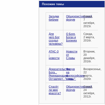
Похожие темы
Загадки
Общехристианский
Среда,
библии
форум
7
октября,
2015г.
Для
О Боге,
Среда,
чего Бог
Богах и
2 марта,
создал
Богинях
2016г.
человека?
АТАС-3
Новости
Вторник,
-
от
20
новости
Славы
декабря,
2016г.
Доказательства
Форум
Воскресенье,
Бога...
на
22
Реинкарнация
философские
марта,
Оставляет..."следы".
темы
2020г.
Спасёт
Общехристианский
Среда,
ли мир
форум
24
красота?
октября,
2012г.