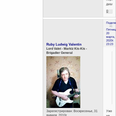
диалоги
0
Подели
46
Пятниц
20
марта,
2020г.
Ruby Ludwig Valentin
23:23
Lord Valet - Markiz Kis-Kis -
Brigadier General
Уже
Зарегистрирован
: Воскресенье, 31
января, 2010г.
не