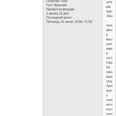
Позитив:
+344
челове
Пол:
Мужской
как
Провел на форуме:
Адоль
1 месяц 23 дня
Эйхма
Последний визит:
-
Пятница, 31 июля, 2026г. 21:50
челове
винов
в
массо
уничт
еврее
в
гитлер
Герма
Но
одна
журна
(Ханн
Аренд
взяла
у
него
интер
пытая
понять