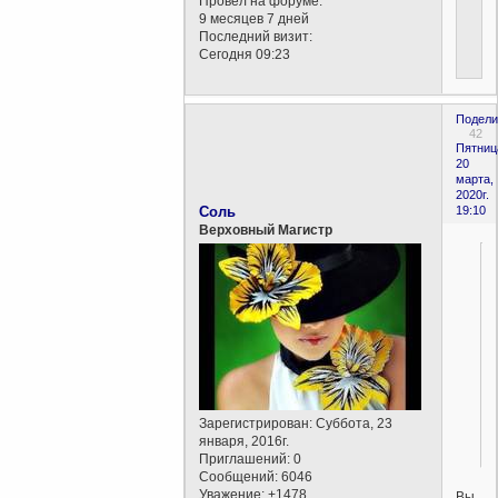
Провел на форуме:
9 месяцев 7 дней
Последний визит:
Сегодня 09:23
Подели
42
Пятниц
20
марта,
2020г.
Соль
19:10
Верховный Магистр
Зарегистрирован
: Суббота, 23
января, 2016г.
Приглашений:
0
Сообщений:
6046
Уважение:
+1478
Вы