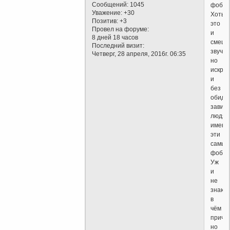
Сообщений:
1045
фобий
Уважение:
+30
Хоть
Позитив:
+3
это
Провел на форуме:
и
8 дней 18 часов
смешн
Последний визит:
звучит
Четверг, 28 апреля, 2016г. 06:35
но
искре
и
без
обид,
завид
людям
имею
эти
самые
фобии
Уж
и
не
знаю
в
чём
причи
но