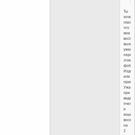
Ты
хочеш
сказат
что
мое
воспи
вызыв
ужас
перед
этими
фобия
Издев
или
прика
Ужас
при
виде
пчелы
и
кошма
восхо
на
2