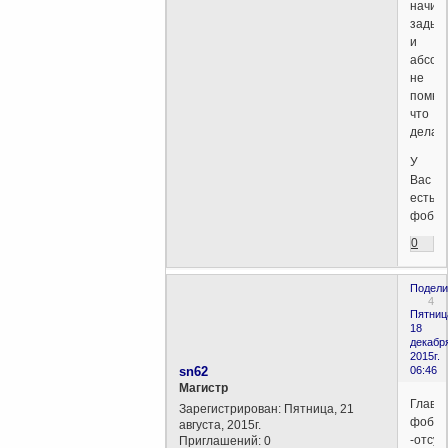
начин
задых
и
абсол
не
помню
что
делаю
У
Вас
есть
фобии
0
Подели
4
Пятниц
18
декабр
2015г.
sn62
06:46
Магистр
Главн
Зарегистрирован
: Пятница, 21
фобия
августа, 2015г.
-отсут
Приглашений:
0