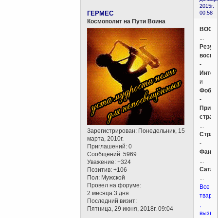
2015г.
ГЕРМЕС
00:58
Космополит на Пути Воина
ВОСП
...
Резул
воспи
-
Интел
и
Фобии
-
Приви
страх
...
Зарегистрирован
: Понедельник, 15
Страх
марта, 2010г.
-
Приглашений:
0
Фанта
Сообщений:
5969
...
Уважение:
+324
Сатан
Позитив:
+106
Пол:
Мужской
...
Провел на форуме:
Все
2 месяца 3 дня
твари
Последний визит:
,
Пятница, 29 июня, 2018г. 09:04
вызыв