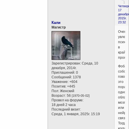
1
Четверг
17
декабр
2015г.
Кали
23:32
Магистр
Очень
увлек
психо
в
крайн
прояв
Зарегистрирован
: Среда, 10
Фобии
декабря, 2014г.
собст
Приглашений:
0
говоря
Сообщений:
1378
Уважение:
+604
это
Позитив:
+445
пораж
Пол:
Женский
одной
Возраст:
56
[1970-05-02]
облас
Провел на форуме:
мозга
18 дней 2 часа
или
Последний визит:
нейро
Среда, 1 января, 2025г. 15:19
связей
Тогда
когда