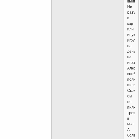
выигр
Ни
разу
в
карты,
или
иную
игру,
на
деньги
не
играл.
Алкого
вообщ
полны
пипец.
Сколь
бы
не
пил-
трезво
в
мышле
А
более