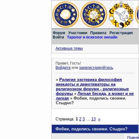
Форум
Участники
Правила
Регистрация
Войти
Таролог и психолог онлайн
Активные темы
Привет, Гость!
Войдите
или
зарегистрируйтесь
.
»
Религия эзотерика философия
анекдоты и демотиваторы на
религиозном форуме - религиозные
форумы
»
Легкая беседа, а может и не
легкая
»
Фобии, поделись своими.
Стыдно?
Страница:
1
2
3
…
13
»
Фобии, поделись своими. Стыдно?
Подели