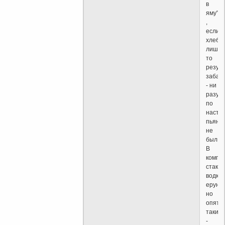
в
яму"
,
если
хлебн
лишку,
то
резуль
забав
- ни
разу
по
насто
пьяны
не
был.
В
компа
стакан
водки
ерунда
но
опять
таки
-