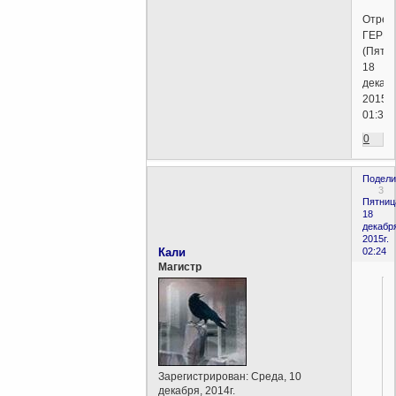
Отред
ГЕРМ
(Пятни
18
декабр
2015г.
01:32)
0
Подели
3
Пятниц
18
декабр
2015г.
Кали
02:24
Магистр
.
Зарегистрирован
: Среда, 10
декабря, 2014г.