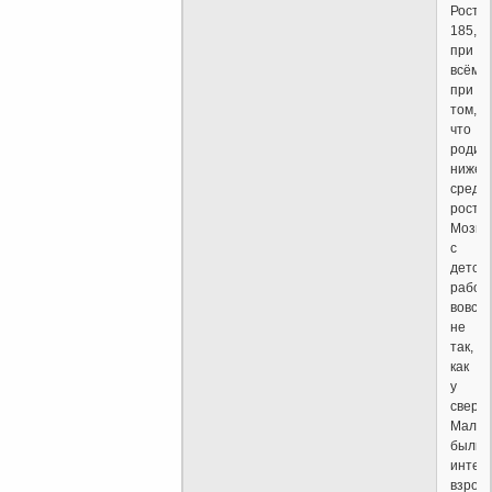
Рост
185,
при
всём
при
том,
что
родит
ниже
средн
роста.
Мозги
с
детст
работ
вовсе
не
так,
как
у
сверст
Малом
были
интер
взрос